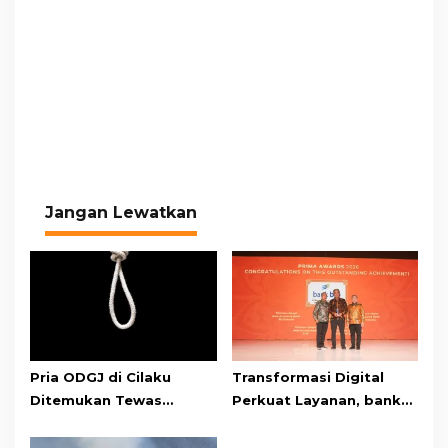
Jangan Lewatkan
Pria ODGJ di Cilaku
Transformasi Digital
Ditemukan Tewas
Perkuat Layanan, bank
Gantung Diri di Kamar
bjb Raih Lima Titanium
Mandi
Awards pada PRIMA