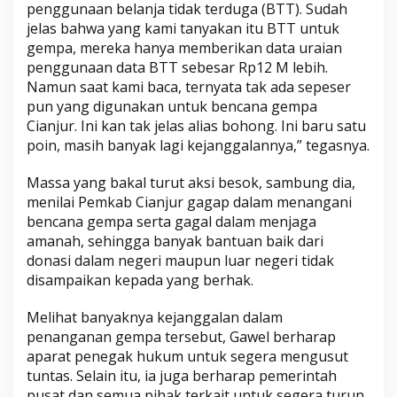
penggunaan belanja tidak terduga (BTT). Sudah
a
jelas bahwa yang kami tanyakan itu BTT untuk
t
gempa, mereka hanya memberikan data uraian
M
penggunaan data BTT sebesar Rp12 M lebih.
e
Namun saat kami baca, ternyata tak ada sepeser
n
pun yang digunakan untuk bencana gempa
g
Cianjur. Ini kan tak jelas alias bohong. Ini baru satu
g
poin, masih banyak lagi kejanggalannya,” tegasnya.
u
g
Massa yang bakal turut aksi besok, sambung dia,
a
menilai Pemkab Cianjur gagap dalam menangani
t
bencana gempa serta gagal dalam menjaga
amanah, sehingga banyak bantuan baik dari
donasi dalam negeri maupun luar negeri tidak
disampaikan kepada yang berhak.
Melihat banyaknya kejanggalan dalam
penanganan gempa tersebut, Gawel berharap
aparat penegak hukum untuk segera mengusut
tuntas. Selain itu, ia juga berharap pemerintah
pusat dan semua pihak terkait untuk segera turun