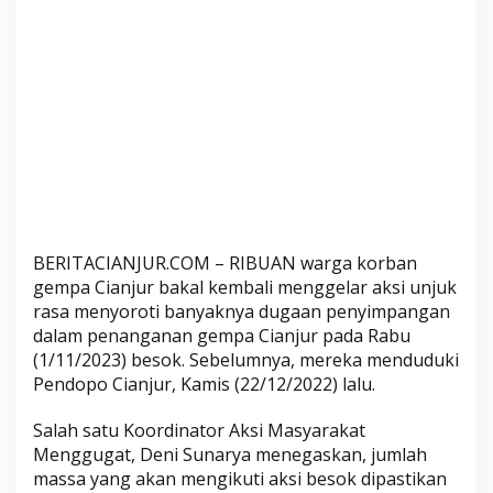
n
W
a
r
g
a
d
i
S
e
j
BERITACIANJUR.COM – RIBUAN warga korban
u
gempa Cianjur bakal kembali menggelar aksi unjuk
m
rasa menyoroti banyaknya dugaan penyimpangan
l
dalam penanganan gempa Cianjur pada Rabu
a
(1/11/2023) besok. Sebelumnya, mereka menduduki
h
Pendopo Cianjur, Kamis (22/12/2022) lalu.
D
Salah satu Koordinator Aksi Masyarakat
e
Menggugat, Deni Sunarya menegaskan, jumlah
s
massa yang akan mengikuti aksi besok dipastikan
a