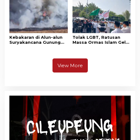
Pangrango
Kebakaran di Alun-alun
Tolak LGBT, Ratusan
Suryakancana Gunung
Massa Ormas Islam Gelar
Gede Pangrango,
Unjuk Rasa di DPRD
Relawan dan Warga
Cianjur
Masih Bersiaga
View More