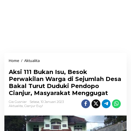
Home
/
Aktualita
A
k
Aksi 111 Bukan Isu, Besok
s
Perwakilan Warga di Sejumlah Desa
i
Bakal Turut Duduki Pendopo
1
Cianjur, Masyarakat Menggugat
1
1
Gia Gusniar
Selasa, 10 Januari 2023
Aktualita
,
Cianjur Euy!
B
u
k
a