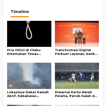
Timeline
Pria ODGJ di Cilaku
Transformasi Digital
Ditemukan Tewas
Perkuat Layanan, bank
Gantung Diri di Kamar
bjb Raih Lima Titanium
Mandi
Awards pada PRIMA
Awards 2026
Lokasinya Dekat Kawah
Diwarnai Kartu Merah
Aktif, Kebakaran
Peralta, Persib Kalah dari
Kembali Melanda
Persebaya Lewat Drama
Kawasan Gunung Gede
Adu Penalti