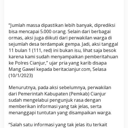
d
o
p
o
“Jumlah massa dipastikan lebih banyak, diprediksi
C
bisa mencapai 5.000 orang. Selain dari berbagai
i
ormas, aksi juga diikuti dari perwakilan warga di
a
sejumlah desa terdampak gempa. Jadi, aksi tanggal
n
11 bulan 1 (111, red) ini bukan isu, lihat saja besok
j
karena kami sudah menyampaikan pemberitahuan
u
ke Polres Cianjur,” ujar pria yang karib disapa
r
Mang Gawel kepada beritacianjur.com, Selasa
,
(10/1/2023)
M
a
Menurutnya, pada aksi sebelumnya, perwakilan
s
dari Pemerintah Kabupaten (Pemkab) Cianjur
y
sudah mengelabui pengunjuk rasa dengan
a
memberikan informasi yang tak jelas, serta
menanggapi tuntutan yang disampaikan warga.
r
a
“Salah satu informasi yang tak jelas itu terkait
k