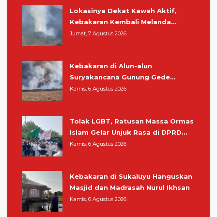
Lokasinya Dekat Kawah Aktif,
Kebakaran Kembali Melanda
Kawasan Gunung Gede Pangrango
Jumat, 7 Agustus 2026
Kebakaran di Alun-alun
Suryakancana Gunung Gede
Pangrango, Relawan dan Warga
Kamis, 6 Agustus 2026
Masih Bersiaga
Tolak LGBT, Ratusan Massa Ormas
Islam Gelar Unjuk Rasa di DPRD
Cianjur
Kamis, 6 Agustus 2026
Kebakaran di Sukaluyu Hanguskan
Masjid dan Madrasah Nurul Ikhsan
Kamis, 6 Agustus 2026