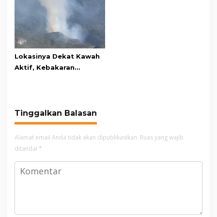
Awards 2026
Lokasinya Dekat Kawah
Aktif, Kebakaran
Kembali Melanda
Kawasan Gunung Gede
Pangrango
Tinggalkan Balasan
Alamat email Anda tidak akan dipublikasikan.
Ruas yang wajib
ditandai
*