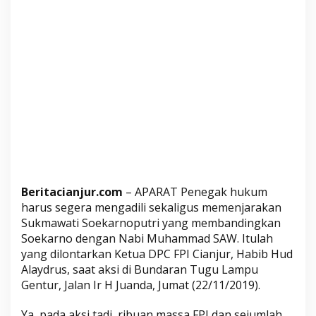
b
i
b
R
i
z
i
e
q
Beritacianjur.com
– APARAT Penegak hukum
harus segera mengadili sekaligus memenjarakan
Sukmawati Soekarnoputri yang membandingkan
Soekarno dengan Nabi Muhammad SAW. Itulah
yang dilontarkan Ketua DPC FPI Cianjur, Habib Hud
Alaydrus, saat aksi di Bundaran Tugu Lampu
Gentur, Jalan Ir H Juanda, Jumat (22/11/2019).
Ya, pada aksi tadi, ribuan massa FPI dan sejumlah