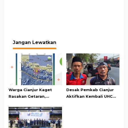
Jangan Lewatkan
Warga Cianjur Kaget
Desak Pemkab Cianjur
Rasakan Getaran,
Aktifkan Kembali UHC
Ternyata Gempa M 5,3
Prioritas, Puluhan Warga
Berpusat di
Unjuk Rasa di Pendopo
Pangandaran