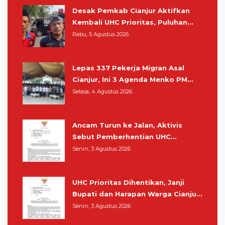
Desak Pemkab Cianjur Aktifkan
Kembali UHC Prioritas, Puluhan
Warga Unjuk Rasa di Pendopo
Rabu, 5 Agustus 2026
Lepas 337 Pekerja Migran Asal
Cianjur, Ini 3 Agenda Menko PM
Muhaimin di Kota Santri
Selasa, 4 Agustus 2026
Ancam Turun ke Jalan, Aktivis
Sebut Pemberhentian UHC
Prioritas Rampas Hak Hidup
Senin, 3 Agustus 2026
Masyarakat Cianjur
UHC Prioritas Dihentikan, Janji
Bupati dan Harapan Warga Cianjur
Berobat Gratis Cukup Tunjukkan
Senin, 3 Agustus 2026
KTP Sirna