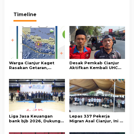
Timeline
Warga Cianjur Kaget
Desak Pemkab Cianjur
Rasakan Getaran,
Aktifkan Kembali UHC
Ternyata Gempa M 5,3
Prioritas, Puluhan Warga
Berpusat di
Unjuk Rasa di Pendopo
Pangandaran
Liga Jasa Keuangan
Lepas 337 Pekerja
bank bjb 2026, Dukung
Migran Asal Cianjur, Ini 3
Kolaborasi Industri Jasa
Agenda Menko PM
Keuangan
Muhaimin di Kota Santri