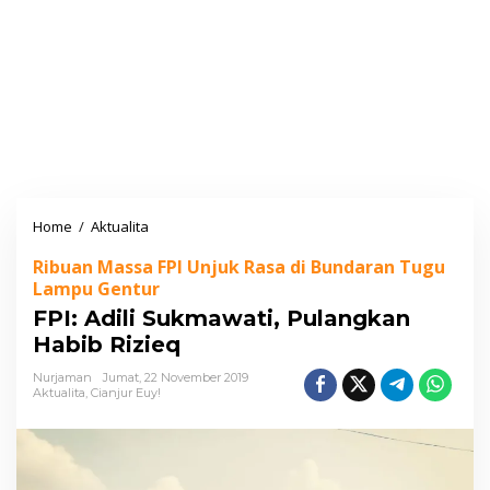
Home
/
Aktualita
F
P
Ribuan Massa FPI Unjuk Rasa di Bundaran Tugu
I
Lampu Gentur
:
FPI: Adili Sukmawati, Pulangkan
A
Habib Rizieq
d
i
Nurjaman
Jumat, 22 November 2019
Aktualita
,
Cianjur Euy!
l
i
S
u