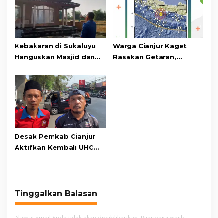
Kebakaran di Sukaluyu
Warga Cianjur Kaget
Hanguskan Masjid dan
Rasakan Getaran,
Madrasah Nurul Ikhsan
Ternyata Gempa M 5,3
Berpusat di
Pangandaran
Desak Pemkab Cianjur
Aktifkan Kembali UHC
Prioritas, Puluhan Warga
Unjuk Rasa di Pendopo
Tinggalkan Balasan
Alamat email Anda tidak akan dipublikasikan.
Ruas yang wajib