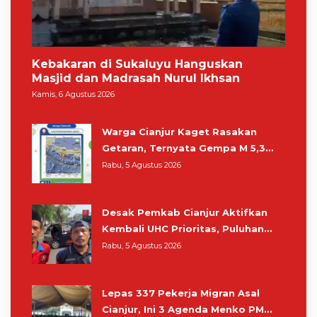
Kebakaran di Sukaluyu Hanguskan
Masjid dan Madrasah Nurul Ikhsan
Kamis, 6 Agustus 2026
Warga Cianjur Kaget Rasakan
Getaran, Ternyata Gempa M 5,3
Berpusat di Pangandaran
Rabu, 5 Agustus 2026
Desak Pemkab Cianjur Aktifkan
Kembali UHC Prioritas, Puluhan
Warga Unjuk Rasa di Pendopo
Rabu, 5 Agustus 2026
Lepas 337 Pekerja Migran Asal
Cianjur, Ini 3 Agenda Menko PM