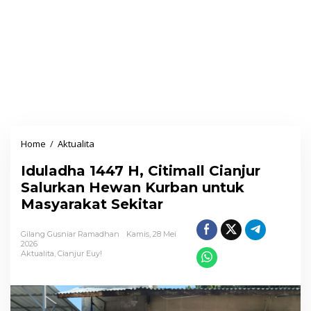
Home
/
Aktualita
I
d
Iduladha 1447 H, Citimall Cianjur
u
Salurkan Hewan Kurban untuk
l
Masyarakat Sekitar
a
d
Gilang Gusniar Ramadhan
Kamis, 28 Mei
h
2026
Aktualita
,
Cianjur Euy!
a
1
4
4