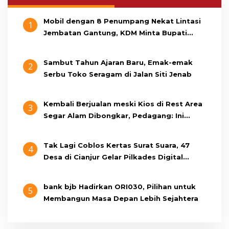
Mobil dengan 8 Penumpang Nekat Lintasi
1
Jembatan Gantung, KDM Minta Bupati
Cianjur Cari Identitas Pengemudi
Sambut Tahun Ajaran Baru, Emak-emak
2
Serbu Toko Seragam di Jalan Siti Jenab
Kembali Berjualan meski Kios di Rest Area
3
Segar Alam Dibongkar, Pedagang: Ini
Bukan Bangunan Liar, Kami Bayar Pajak
Tak Lagi Coblos Kertas Surat Suara, 47
4
Desa di Cianjur Gelar Pilkades Digital
Oktober 2026 Mendatang
bank bjb Hadirkan ORI030, Pilihan untuk
5
Membangun Masa Depan Lebih Sejahtera