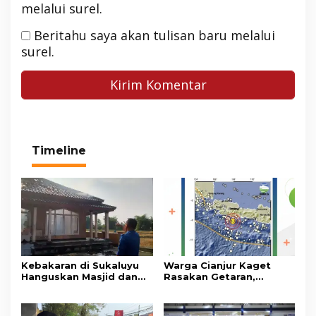
melalui surel.
Beritahu saya akan tulisan baru melalui
surel.
Timeline
Kebakaran di Sukaluyu
Warga Cianjur Kaget
Hanguskan Masjid dan
Rasakan Getaran,
Madrasah Nurul Ikhsan
Ternyata Gempa M 5,3
Berpusat di
Pangandaran