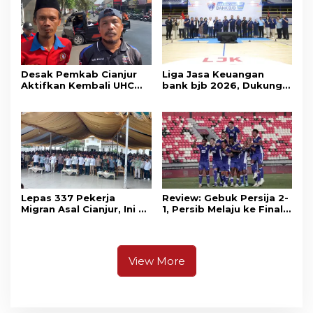
Desak Pemkab Cianjur
Liga Jasa Keuangan
Aktifkan Kembali UHC
bank bjb 2026, Dukung
Prioritas, Puluhan Warga
Kolaborasi Industri Jasa
Unjuk Rasa di Pendopo
Keuangan
Lepas 337 Pekerja
Review: Gebuk Persija 2-
Migran Asal Cianjur, Ini 3
1, Persib Melaju ke Final
Agenda Menko PM
Piala Presiden 2026
Muhaimin di Kota Santri
View More