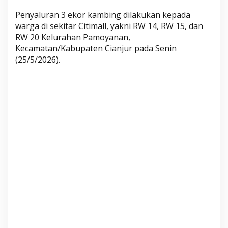
t
Penyaluran 3 ekor kambing dilakukan kepada
u
warga di sekitar Citimall, yakni RW 14, RW 15, dan
k
RW 20 Kelurahan Pamoyanan,
M
Kecamatan/Kabupaten Cianjur pada Senin
a
(25/5/2026).
s
y
a
r
a
k
a
t
S
e
k
i
t
a