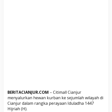
a
l
u
r
k
a
n
H
e
w
a
n
K
u
r
b
BERITACIANJUR.COM
– Citimall Cianjur
a
menyalurkan hewan kurban ke sejumlah wilayah di
n
Cianjur dalam rangka perayaan Iduladha 1447
u
Hijriah (H).
n