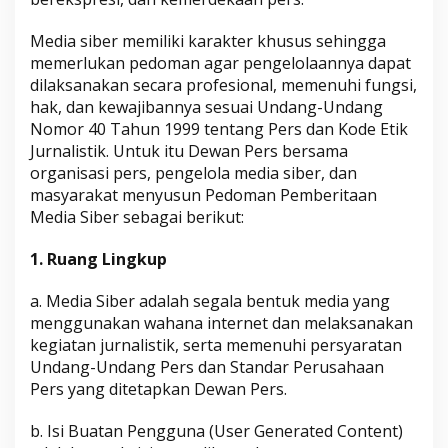
R
2
Media siber memiliki karakter khusus sehingga
0
1
memerlukan pedoman agar pengelolaannya dapat
9
dilaksanakan secara profesional, memenuhi fungsi,
O
L
hak, dan kewajibannya sesuai Undang-Undang
E
Nomor 40 Tahun 1999 tentang Pers dan Kode Etik
H
A
Jurnalistik. Untuk itu Dewan Pers bersama
D
M
organisasi pers, pengelola media siber, dan
I
masyarakat menyusun Pedoman Pemberitaan
N
Media Siber sebagai berikut:
1. Ruang Lingkup
a. Media Siber adalah segala bentuk media yang
menggunakan wahana internet dan melaksanakan
kegiatan jurnalistik, serta memenuhi persyaratan
Undang-Undang Pers dan Standar Perusahaan
Pers yang ditetapkan Dewan Pers.
b. Isi Buatan Pengguna (User Generated Content)