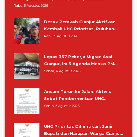
Pangandaran
Rabu, 5 Agustus 2026
Desak Pemkab Cianjur Aktifkan
Kembali UHC Prioritas, Puluhan
Warga Unjuk Rasa di Pendopo
Rabu, 5 Agustus 2026
Lepas 337 Pekerja Migran Asal
Cianjur, Ini 3 Agenda Menko PM
Muhaimin di Kota Santri
Selasa, 4 Agustus 2026
Ancam Turun ke Jalan, Aktivis
Sebut Pemberhentian UHC
Prioritas Rampas Hak Hidup
Senin, 3 Agustus 2026
Masyarakat Cianjur
UHC Prioritas Dihentikan, Janji
Bupati dan Harapan Warga Cianjur