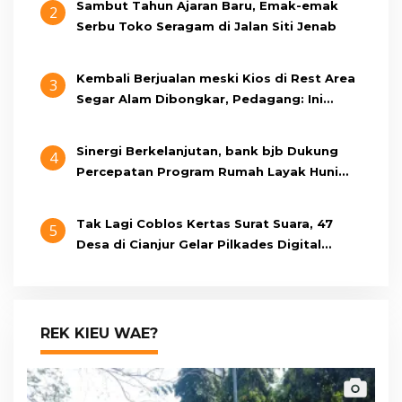
Sambut Tahun Ajaran Baru, Emak-emak
2
Serbu Toko Seragam di Jalan Siti Jenab
Kembali Berjualan meski Kios di Rest Area
3
Segar Alam Dibongkar, Pedagang: Ini
Bukan Bangunan Liar, Kami Bayar Pajak
Sinergi Berkelanjutan, bank bjb Dukung
4
Percepatan Program Rumah Layak Huni
Melalui BSPS 2026
Tak Lagi Coblos Kertas Surat Suara, 47
5
Desa di Cianjur Gelar Pilkades Digital
Oktober 2026 Mendatang
REK KIEU WAE?