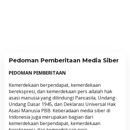
Pedoman Pemberitaan Media Siber
PEDOMAN PEMBERITAAN
|
S
E
Kemerdekaan berpendapat, kemerdekaan
N
I
berekspresi, dan kemerdekaan pers adalah hak
N
asasi manusia yang dilindungi Pancasila, Undang-
,
2
Undang Dasar 1945, dan Deklarasi Universal Hak
1
Asasi Manusia PBB. Keberadaan media siber di
O
K
Indonesia juga merupakan bagian dari
T
O
kemerdekaan berpendapat, kemerdekaan
B
berekspresi, dan kemerdekaan pers.
E