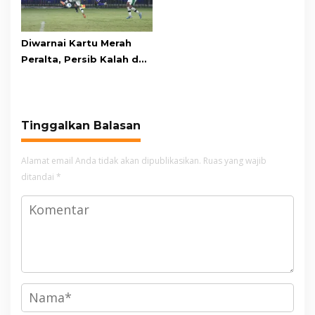
Diwarnai Kartu Merah
Peralta, Persib Kalah dari
Persebaya Lewat Drama
Adu Penalti
Tinggalkan Balasan
Alamat email Anda tidak akan dipublikasikan.
Ruas yang wajib
ditandai
*