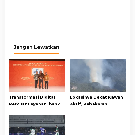
Jangan Lewatkan
Transformasi Digital
Lokasinya Dekat Kawah
Perkuat Layanan, bank
Aktif, Kebakaran
bjb Raih Lima Titanium
Kembali Melanda
Awards pada PRIMA
Kawasan Gunung Gede
Awards 2026
Pangrango