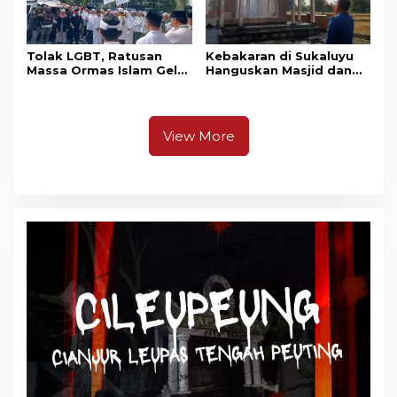
Tolak LGBT, Ratusan
Kebakaran di Sukaluyu
Massa Ormas Islam Gelar
Hanguskan Masjid dan
Unjuk Rasa di DPRD
Madrasah Nurul Ikhsan
Cianjur
View More