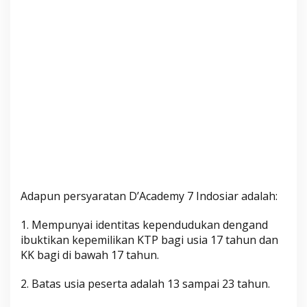
y
a
n
g
W
a
j
i
b
K
a
m
u
Adapun persyaratan D’Academy 7 Indosiar adalah:
B
a
1. Mempunyai identitas kependudukan dengand
w
ibuktikan kepemilikan KTP bagi usia 17 tahun dan
a
KK bagi di bawah 17 tahun.
2. Batas usia peserta adalah 13 sampai 23 tahun.