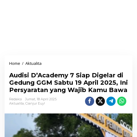
Home
/
Aktualita
A
u
Audisi D’Academy 7 Siap Digelar di
d
Gedung GGM Sabtu 19 April 2025, Ini
i
Persyaratan yang Wajib Kamu Bawa
s
i
Redaksi
Jumat, 18 April 2025
Aktualita
,
Cianjur Euy!
D
'
A
c
a