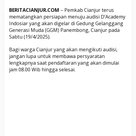
2
BERITACIANJUR.COM
– Pemkab Cianjur terus
0
mematangkan persiapan menuju audisi D’Academy
2
Indosiar yang akan digelar di Gedung Gelanggang
5
Generasi Muda (GGM) Panembong, Cianjur pada
,
Sabtu (19/4/2025).
I
n
Bagi warga Cianjur yang akan mengikuti audisi,
i
jangan lupa untuk membawa persyaratan
P
lengkapnya saat pendaftaran yang akan dimulai
e
jam 08.00 Wib hingga selesai.
r
s
y
a
r
a
t
a
n