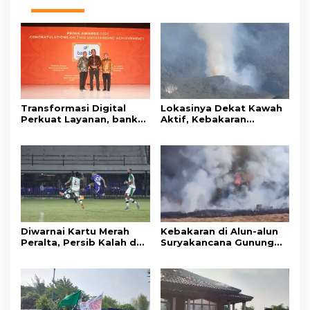
Transformasi Digital
Lokasinya Dekat Kawah
Perkuat Layanan, bank
Aktif, Kebakaran
bjb Raih Lima Titanium
Kembali Melanda
Awards pada PRIMA
Kawasan Gunung Gede
Awards 2026
Pangrango
Diwarnai Kartu Merah
Kebakaran di Alun-alun
Peralta, Persib Kalah dari
Suryakancana Gunung
Persebaya Lewat Drama
Gede Pangrango,
Adu Penalti
Relawan dan Warga
Masih Bersiaga