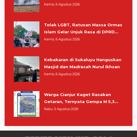
Pangrango, Relawan dan Warga
Kamis, 6 Agustus 2026
Masih Bersiaga
Tolak LGBT, Ratusan Massa Ormas
Islam Gelar Unjuk Rasa di DPRD
Cianjur
Kamis, 6 Agustus 2026
Kebakaran di Sukaluyu Hanguskan
Masjid dan Madrasah Nurul Ikhsan
Kamis, 6 Agustus 2026
Warga Cianjur Kaget Rasakan
Getaran, Ternyata Gempa M 5,3
Berpusat di Pangandaran
Rabu, 5 Agustus 2026