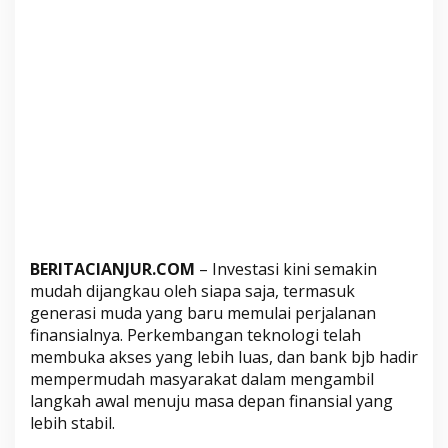
e
l
a
l
u
i
S
u
k
u
k
T
BERITACIANJUR.COM
– Investasi kini semakin
a
mudah dijangkau oleh siapa saja, termasuk
b
generasi muda yang baru memulai perjalanan
u
finansialnya. Perkembangan teknologi telah
n
membuka akses yang lebih luas, dan bank bjb hadir
g
mempermudah masyarakat dalam mengambil
a
langkah awal menuju masa depan finansial yang
n
lebih stabil.
S