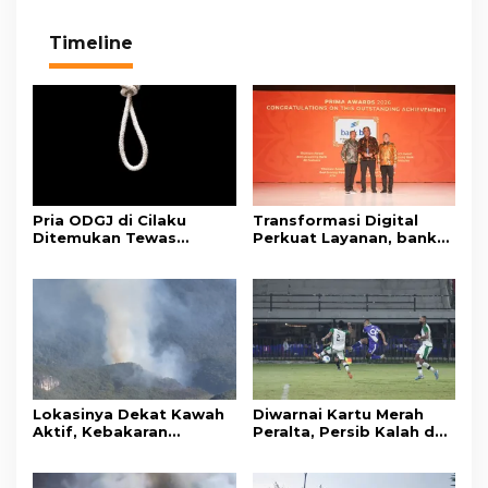
Timeline
Pria ODGJ di Cilaku
Transformasi Digital
Ditemukan Tewas
Perkuat Layanan, bank
Gantung Diri di Kamar
bjb Raih Lima Titanium
Mandi
Awards pada PRIMA
Awards 2026
Lokasinya Dekat Kawah
Diwarnai Kartu Merah
Aktif, Kebakaran
Peralta, Persib Kalah dari
Kembali Melanda
Persebaya Lewat Drama
Kawasan Gunung Gede
Adu Penalti
Pangrango