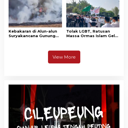
Kebakaran di Alun-alun
Tolak LGBT, Ratusan
Suryakancana Gunung
Massa Ormas Islam Gelar
Gede Pangrango,
Unjuk Rasa di DPRD
Relawan dan Warga
Cianjur
Masih Bersiaga
View More