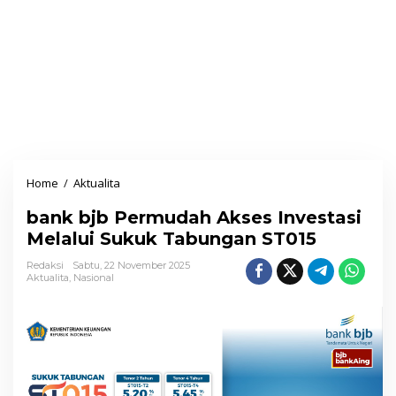
Home
/
Aktualita
b
a
bank bjb Permudah Akses Investasi
n
Melalui Sukuk Tabungan ST015
k
b
Redaksi
Sabtu, 22 November 2025
Aktualita
,
Nasional
j
b
P
e
r
m