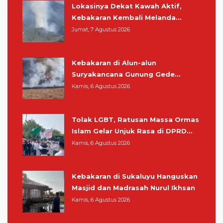
Lokasinya Dekat Kawah Aktif,
Kebakaran Kembali Melanda
Kawasan Gunung Gede Pangrango
Jumat, 7 Agustus 2026
Kebakaran di Alun-alun
Suryakancana Gunung Gede
Pangrango, Relawan dan Warga
Kamis, 6 Agustus 2026
Masih Bersiaga
Tolak LGBT, Ratusan Massa Ormas
Islam Gelar Unjuk Rasa di DPRD
Cianjur
Kamis, 6 Agustus 2026
Kebakaran di Sukaluyu Hanguskan
Masjid dan Madrasah Nurul Ikhsan
Kamis, 6 Agustus 2026