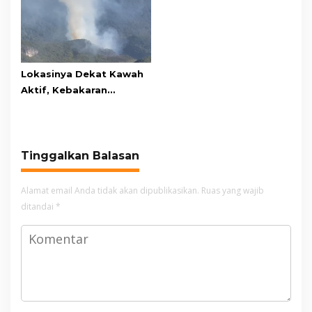
Awards 2026
Lokasinya Dekat Kawah
Aktif, Kebakaran
Kembali Melanda
Kawasan Gunung Gede
Pangrango
Tinggalkan Balasan
Alamat email Anda tidak akan dipublikasikan.
Ruas yang wajib
ditandai
*