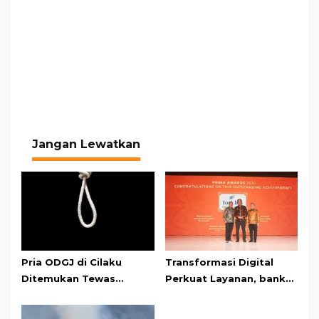
Jangan Lewatkan
Pria ODGJ di Cilaku
Transformasi Digital
Ditemukan Tewas
Perkuat Layanan, bank
Gantung Diri di Kamar
bjb Raih Lima Titanium
Mandi
Awards pada PRIMA