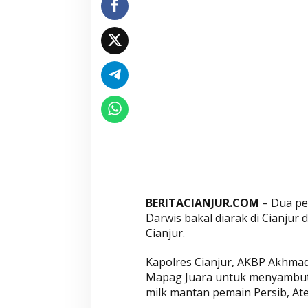
n
t
o
d
a
n
R
o
b
i
D
a
r
BERITACIANJUR.COM
– Dua pem
w
Darwis bakal diarak di Cianjur
i
Cianjur.
s
Kapolres Cianjur, AKBP Akhmad
B
Mapag Juara untuk menyambut 
a
milk mantan pemain Persib, Ate
k