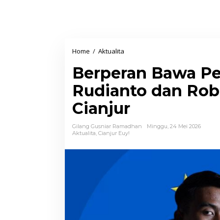
Home
/
Aktualita
B
e
Berperan Bawa Pe
r
p
Rudianto dan Robi
e
Cianjur
r
a
Gilang Gusniar Ramadhan
Minggu, 24 Mei 2026
n
Aktualita
,
Cianjur Euy!
B
a
w
a
P
e
r