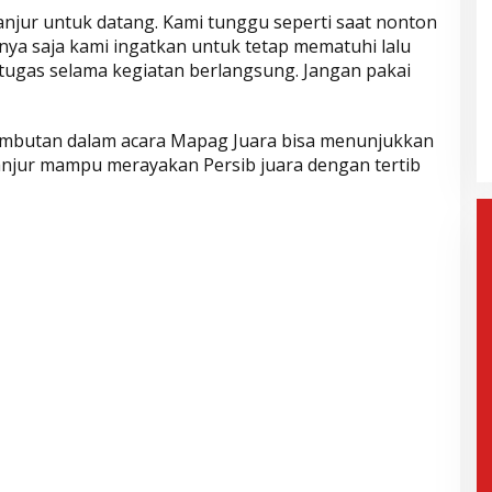
njur untuk datang. Kami tunggu seperti saat nonton
nya saja kami ingatkan untuk tetap mematuhi lalu
etugas selama kegiatan berlangsung. Jangan pakai
gera Dilantik,
Wahyu-Ramzi Ajak Paslon Lain
n: Jadi Kado
untuk Bersinergi dan
e-17
Berkolaborasi
mis, 6 Februari 2025
Di Politik, Aktualita
|
Kamis, 6 Februari 2025
mbutan dalam acara Mapag Juara bisa menunjukkan
njur mampu merayakan Persib juara dengan tertib