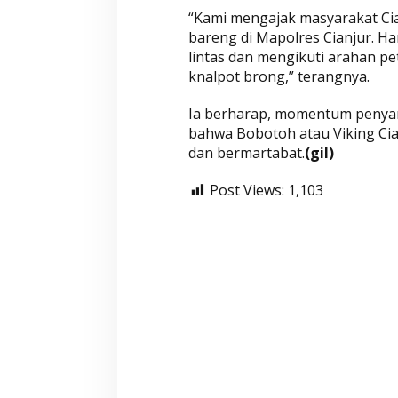
“Kami mengajak masyarakat Cia
bareng di Mapolres Cianjur. Ha
lintas dan mengikuti arahan p
Wahyu-Ramzi Se
knalpot brong,” terangnya.
Ganjar Ramadha
HUT Gerindra k
Di Aktualita, Politik
|
Ka
Ia berharap, momentum penya
bahwa Bobotoh atau Viking Cia
dan bermartabat.
(gil)
Post Views:
1,103