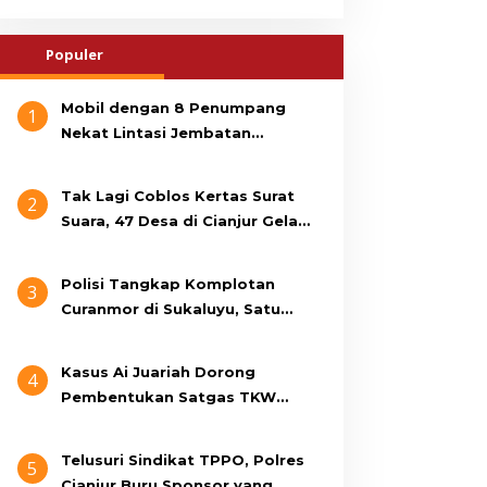
Populer
Mobil dengan 8 Penumpang
1
Nekat Lintasi Jembatan
Gantung, KDM Minta Bupati
Cianjur Cari Identitas
Tak Lagi Coblos Kertas Surat
2
Pengemudi
Suara, 47 Desa di Cianjur Gelar
Pilkades Digital Oktober 2026
Mendatang
Polisi Tangkap Komplotan
3
Curanmor di Sukaluyu, Satu
Terduga Pelaku Masih Berumur
15 Tahun
Kasus Ai Juariah Dorong
4
Pembentukan Satgas TKW
Non-Prosedural di Cianjur
Telusuri Sindikat TPPO, Polres
5
Cianjur Buru Sponsor yang