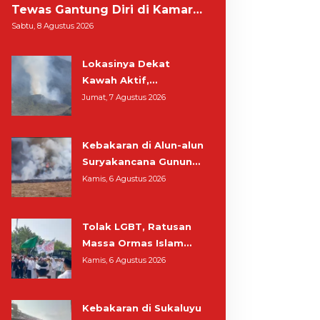
Tewas Gantung Diri di Kamar
Mandi
Sabtu, 8 Agustus 2026
Lokasinya Dekat
Kawah Aktif,
Kebakaran Kembali
Jumat, 7 Agustus 2026
Melanda Kawasan
Gunung Gede
Kebakaran di Alun-alun
Pangrango
Suryakancana Gunung
Gede Pangrango,
Kamis, 6 Agustus 2026
Relawan dan Warga
Masih Bersiaga
Tolak LGBT, Ratusan
Massa Ormas Islam
Gelar Unjuk Rasa di
Kamis, 6 Agustus 2026
DPRD Cianjur
Kebakaran di Sukaluyu