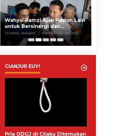
Selisih Suara Tipis, MK Tolak
Ada TPS yang P
Gugatan Herman-Ibang, KPU
Pemilihnya Ha
Segera Tetapkan Wahyu-
Cianjur Akui M
Di Politik, Aktualita
|
Rabu, 5 Februari 2025
Di Politik, Aktualita
|
J
Ramzi
Sosialisasi, CR
Buruk
CIANJUR EUY!
Pria ODGJ di Cilaku Ditemukan