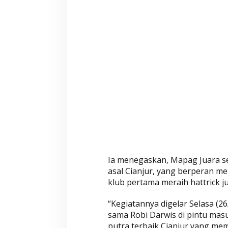
a
l
D
i
a
r
a
k
d
i
C
i
a
n
Ia menegaskan, Mapag Juara se
j
asal Cianjur, yang berperan m
u
klub pertama meraih hattrick j
r
“Kegiatannya digelar Selasa (2
sama Robi Darwis di pintu masu
putra terbaik Cianjur yang mem