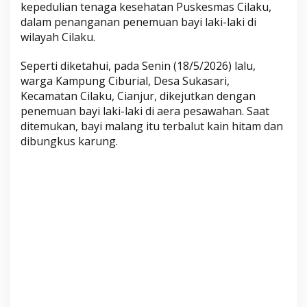
kepedulian tenaga kesehatan Puskesmas Cilaku,
l
dalam penanganan penemuan bayi laki-laki di
a
wilayah Cilaku.
k
u
Seperti diketahui, pada Senin (18/5/2026) lalu,
T
warga Kampung Ciburial, Desa Sukasari,
a
Kecamatan Cilaku, Cianjur, dikejutkan dengan
n
penemuan bayi laki-laki di aera pesawahan. Saat
g
ditemukan, bayi malang itu terbalut kain hitam dan
a
dibungkus karung.
n
i
P
e
n
e
m
u
a
n