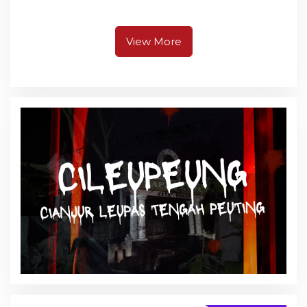
Ternyata Gempa M 5,3
Prioritas, Puluhan Warga
Berpusat di
Unjuk Rasa di Pendopo
Pangandaran
View More