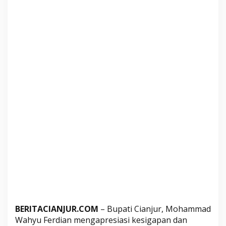
a
t
P
e
t
u
g
a
s
P
u
s
k
e
s
m
a
s
BERITACIANJUR.COM
– Bupati Cianjur, Mohammad
C
Wahyu Ferdian mengapresiasi kesigapan dan
i