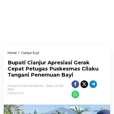
Home
/
Cianjur Euy!
B
u
Bupati Cianjur Apresiasi Gerak
p
Cepat Petugas Puskesmas Cilaku
a
Tangani Penemuan Bayi
t
i
Gilang Gusniar Ramadhan
Rabu, 20 Mei
C
2026
Cianjur Euy!
i
a
n
j