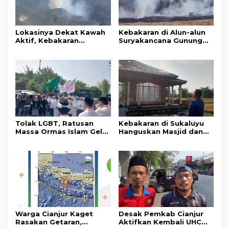
Lokasinya Dekat Kawah
Kebakaran di Alun-alun
Aktif, Kebakaran
Suryakancana Gunung
Kembali Melanda
Gede Pangrango,
Kawasan Gunung Gede
Relawan dan Warga
Pangrango
Masih Bersiaga
Tolak LGBT, Ratusan
Kebakaran di Sukaluyu
Massa Ormas Islam Gelar
Hanguskan Masjid dan
Unjuk Rasa di DPRD
Madrasah Nurul Ikhsan
Cianjur
Warga Cianjur Kaget
Desak Pemkab Cianjur
Rasakan Getaran,
Aktifkan Kembali UHC