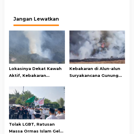
Jangan Lewatkan
Lokasinya Dekat Kawah
Kebakaran di Alun-alun
Aktif, Kebakaran
Suryakancana Gunung
Kembali Melanda
Gede Pangrango,
Kawasan Gunung Gede
Relawan dan Warga
Pangrango
Masih Bersiaga
Tolak LGBT, Ratusan
Massa Ormas Islam Gelar