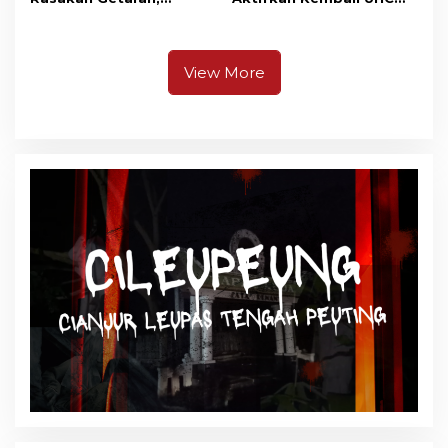
Ternyata Gempa M 5,3
Prioritas, Puluhan Warga
Berpusat di
Unjuk Rasa di Pendopo
Pangandaran
View More