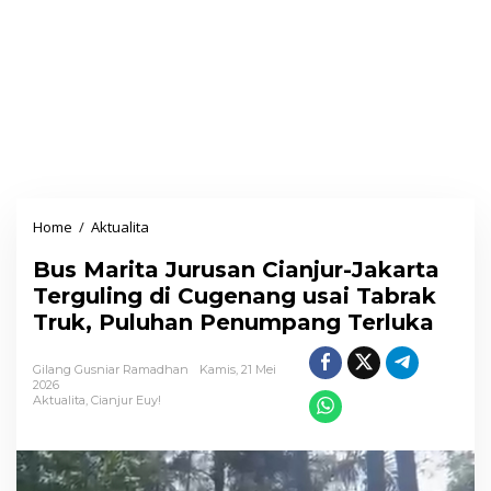
Home
/
Aktualita
B
u
Bus Marita Jurusan Cianjur-Jakarta
s
Terguling di Cugenang usai Tabrak
M
Truk, Puluhan Penumpang Terluka
a
r
Gilang Gusniar Ramadhan
Kamis, 21 Mei
i
2026
Aktualita
,
Cianjur Euy!
t
a
J
u