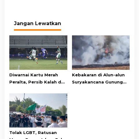
Jangan Lewatkan
Diwarnai Kartu Merah
Kebakaran di Alun-alun
Peralta, Persib Kalah dari
Suryakancana Gunung
Persebaya Lewat Drama
Gede Pangrango,
Adu Penalti
Relawan dan Warga
Masih Bersiaga
Tolak LGBT, Ratusan