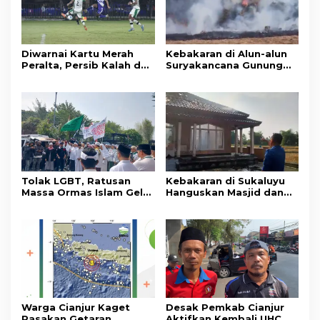
Diwarnai Kartu Merah
Kebakaran di Alun-alun
Peralta, Persib Kalah dari
Suryakancana Gunung
Persebaya Lewat Drama
Gede Pangrango,
Adu Penalti
Relawan dan Warga
Masih Bersiaga
Tolak LGBT, Ratusan
Kebakaran di Sukaluyu
Massa Ormas Islam Gelar
Hanguskan Masjid dan
Unjuk Rasa di DPRD
Madrasah Nurul Ikhsan
Cianjur
Warga Cianjur Kaget
Desak Pemkab Cianjur
Rasakan Getaran,
Aktifkan Kembali UHC