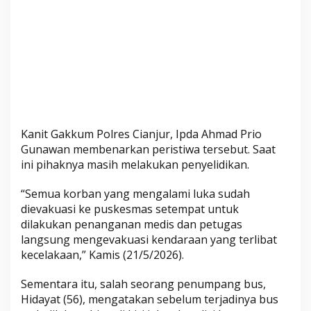
h
a
n
P
e
n
u
m
p
Kanit Gakkum Polres Cianjur, Ipda Ahmad Prio
a
Gunawan membenarkan peristiwa tersebut. Saat
n
ini pihaknya masih melakukan penyelidikan.
g
“Semua korban yang mengalami luka sudah
T
dievakuasi ke puskesmas setempat untuk
e
dilakukan penanganan medis dan petugas
r
langsung mengevakuasi kendaraan yang terlibat
l
kecelakaan,” Kamis (21/5/2026).
u
k
Sementara itu, salah seorang penumpang bus,
a
Hidayat (56), mengatakan sebelum terjadinya bus