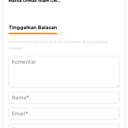
Massa Ormas Islam Gelar
Unjuk Rasa di DPRD
Cianjur
Tinggalkan Balasan
Alamat email Anda tidak akan dipublikasikan.
Ruas yang wajib
ditandai
*