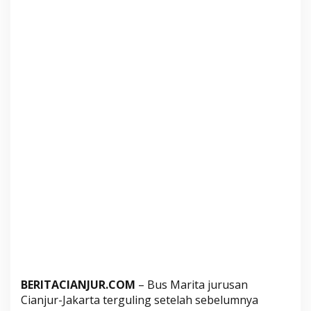
a
T
e
r
g
u
l
i
n
g
d
i
C
u
g
e
n
a
BERITACIANJUR.COM
– Bus Marita jurusan
n
Cianjur-Jakarta terguling setelah sebelumnya
g