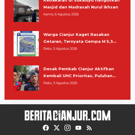
Masjid dan Madrasah Nurul Ikhsan
Kamis, 6 Agustus 2026
Warga Cianjur Kaget Rasakan
Getaran, Ternyata Gempa M 5,3
Berpusat di Pangandaran
Rabu, 5 Agustus 2026
Desak Pemkab Cianjur Aktifkan
Kembali UHC Prioritas, Puluhan
Warga Unjuk Rasa di Pendopo
Rabu, 5 Agustus 2026