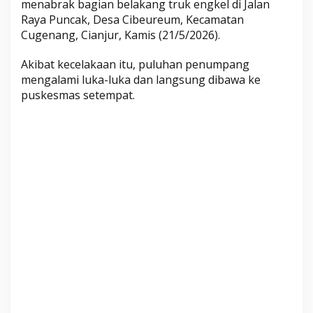
menabrak bagian belakang truk engkel di Jalan
u
Raya Puncak, Desa Cibeureum, Kecamatan
s
Cugenang, Cianjur, Kamis (21/5/2026).
a
i
Akibat kecelakaan itu, puluhan penumpang
T
mengalami luka-luka dan langsung dibawa ke
a
puskesmas setempat.
b
r
a
k
T
r
u
k
,
P
u
l
u