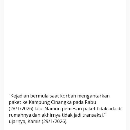
a
n
K
e
p
a
l
a
“Kejadian bermula saat korban mengantarkan
paket ke Kampung Cinangka pada Rabu
(28/1/2026) lalu. Namun pemesan paket tidak ada di
rumahnya dan akhirnya tidak jadi transaksi,“
ujarnya, Kamis (29/1/2026).