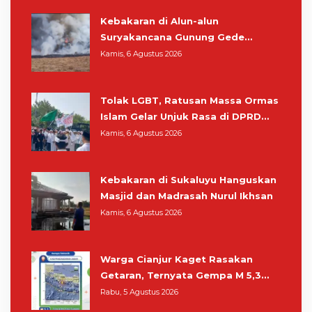
Kebakaran di Alun-alun
Suryakancana Gunung Gede
Pangrango, Relawan dan Warga
Kamis, 6 Agustus 2026
Masih Bersiaga
Tolak LGBT, Ratusan Massa Ormas
Islam Gelar Unjuk Rasa di DPRD
Cianjur
Kamis, 6 Agustus 2026
Kebakaran di Sukaluyu Hanguskan
Masjid dan Madrasah Nurul Ikhsan
Kamis, 6 Agustus 2026
Warga Cianjur Kaget Rasakan
Getaran, Ternyata Gempa M 5,3
Berpusat di Pangandaran
Rabu, 5 Agustus 2026