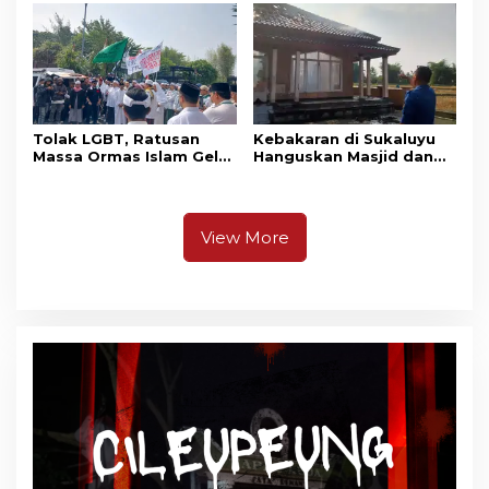
Masih Bersiaga
Tolak LGBT, Ratusan
Kebakaran di Sukaluyu
Massa Ormas Islam Gelar
Hanguskan Masjid dan
Unjuk Rasa di DPRD
Madrasah Nurul Ikhsan
Cianjur
View More