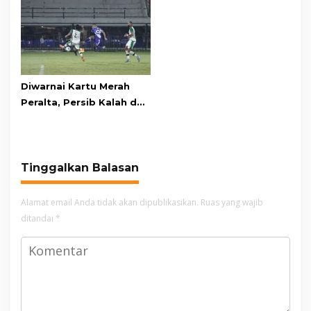
Awards pada PRIMA
Kawasan Gunung Gede
Awards 2026
Pangrango
Diwarnai Kartu Merah
Peralta, Persib Kalah dari
Persebaya Lewat Drama
Adu Penalti
Tinggalkan Balasan
Alamat email Anda tidak akan dipublikasikan.
Ruas yang wajib
ditandai
*