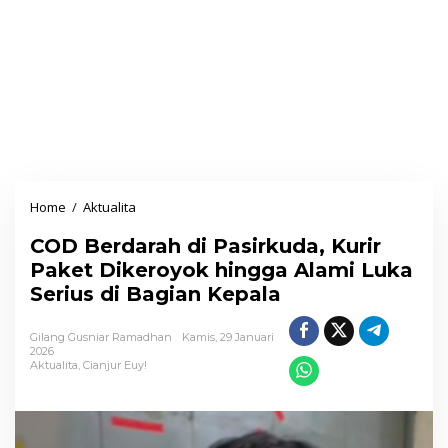
Home
/
Aktualita
C
O
COD Berdarah di Pasirkuda, Kurir
D
Paket Dikeroyok hingga Alami Luka
B
Serius di Bagian Kepala
e
r
Gilang Gusniar Ramadhan
Kamis, 29 Januari
d
2026
Aktualita
,
Cianjur Euy!
a
r
a
h