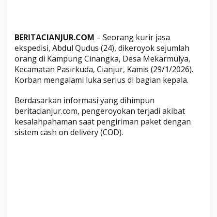
a
m
i
BERITACIANJUR.COM
– Seorang kurir jasa
L
ekspedisi, Abdul Qudus (24), dikeroyok sejumlah
u
orang di Kampung Cinangka, Desa Mekarmulya,
k
Kecamatan Pasirkuda, Cianjur, Kamis (29/1/2026).
a
Korban mengalami luka serius di bagian kepala.
S
e
Berdasarkan informasi yang dihimpun
r
beritacianjur.com, pengeroyokan terjadi akibat
i
kesalahpahaman saat pengiriman paket dengan
u
sistem cash on delivery (COD).
s
d
i
B
a
g
i