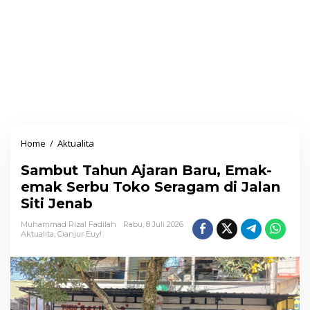
Home
/
Aktualita
S
a
Sambut Tahun Ajaran Baru, Emak-
m
emak Serbu Toko Seragam di Jalan
b
Siti Jenab
u
t
Muhammad Rizal Fadilah
Rabu, 8 Juli 2026
Aktualita
,
Cianjur Euy!
T
a
h
u
n