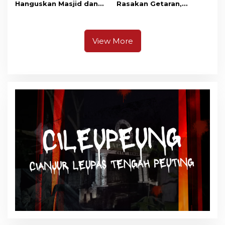
Hanguskan Masjid dan
Rasakan Getaran,
Madrasah Nurul Ikhsan
Ternyata Gempa M 5,3
Berpusat di
Pangandaran
View More