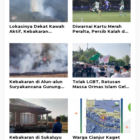
Lokasinya Dekat Kawah
Diwarnai Kartu Merah
Aktif, Kebakaran
Peralta, Persib Kalah dari
Kembali Melanda
Persebaya Lewat Drama
Kawasan Gunung Gede
Adu Penalti
Pangrango
Kebakaran di Alun-alun
Tolak LGBT, Ratusan
Suryakancana Gunung
Massa Ormas Islam Gelar
Gede Pangrango,
Unjuk Rasa di DPRD
Relawan dan Warga
Cianjur
Masih Bersiaga
Kebakaran di Sukaluyu
Warga Cianjur Kaget