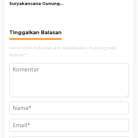
Suryakancana Gunung
Gede Pangrango,
Relawan dan Warga
Masih Bersiaga
Tinggalkan Balasan
Alamat email Anda tidak akan dipublikasikan.
Ruas yang wajib
ditandai
*