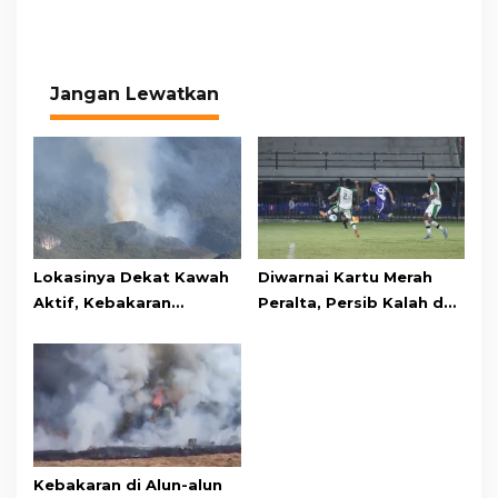
Jangan Lewatkan
Lokasinya Dekat Kawah
Diwarnai Kartu Merah
Aktif, Kebakaran
Peralta, Persib Kalah dari
Kembali Melanda
Persebaya Lewat Drama
Kawasan Gunung Gede
Adu Penalti
Pangrango
Kebakaran di Alun-alun