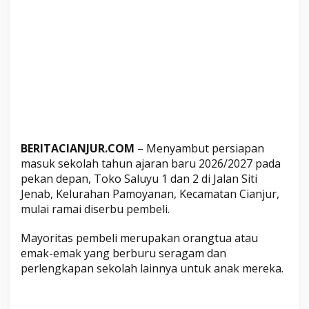
k
S
e
r
b
u
T
o
k
o
BERITACIANJUR.COM
– Menyambut persiapan
S
masuk sekolah tahun ajaran baru 2026/2027 pada
e
pekan depan, Toko Saluyu 1 dan 2 di Jalan Siti
r
Jenab, Kelurahan Pamoyanan, Kecamatan Cianjur,
a
mulai ramai diserbu pembeli.
g
Mayoritas pembeli merupakan orangtua atau
a
emak-emak yang berburu seragam dan
m
perlengkapan sekolah lainnya untuk anak mereka.
d
i
J