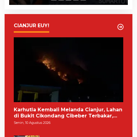
CIANJUR EUY!
Karhutla Kembali Melanda Cianjur, Lahan
di Bukit Cikondang Cibeber Terbakar,
Warga: Sudah Biasa
Senin, 10 Agustus 2026