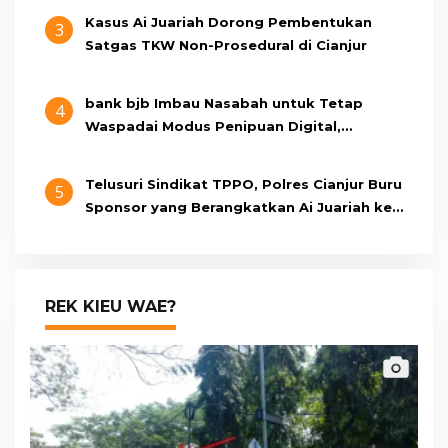
Kasus Ai Juariah Dorong Pembentukan
3
Satgas TKW Non-Prosedural di Cianjur
bank bjb Imbau Nasabah untuk Tetap
4
Waspadai Modus Penipuan Digital,
Pastikan Berkomunikasi Melalui Kanal
Resmi bank bjb
Telusuri Sindikat TPPO, Polres Cianjur Buru
5
Sponsor yang Berangkatkan Ai Juariah ke
Libya Secara Ilegal
REK KIEU WAE?