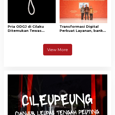
Pria ODGJ di Cilaku
Transformasi Digital
Ditemukan Tewas
Perkuat Layanan, bank
Gantung Diri di Kamar
bjb Raih Lima Titanium
Mandi
Awards pada PRIMA
Awards 2026
View More