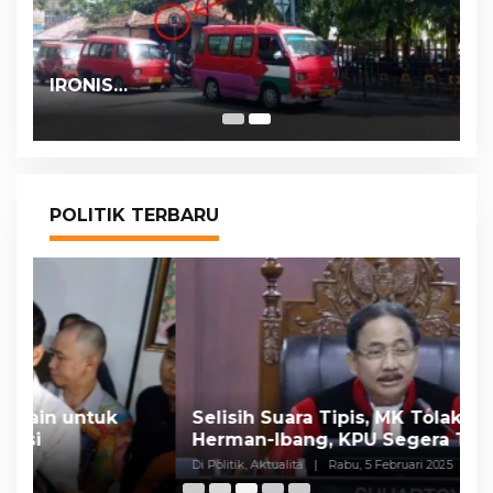
IRONIS…
POLITIK TERBARU
Selisih Suara Tipis, MK Tolak Gugatan
A
Herman-Ibang, KPU Segera Tetapkan
H
Wahyu-Ramzi
S
Di Politik, Aktualita
|
Rabu, 5 Februari 2025
Di 