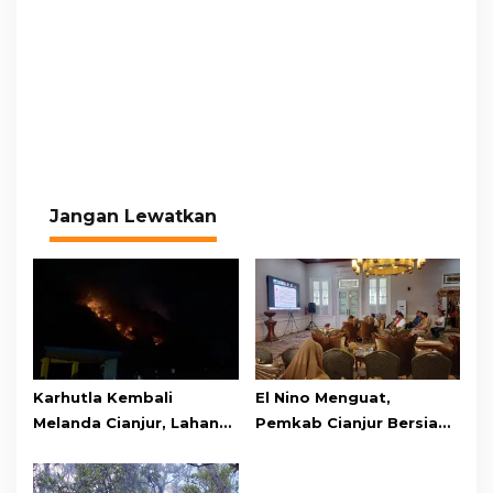
Jangan Lewatkan
Karhutla Kembali
El Nino Menguat,
Melanda Cianjur, Lahan
Pemkab Cianjur Bersiap
di Bukit Cikondang
Hadapi Potensi Karhutla
Cibeber Terbakar,