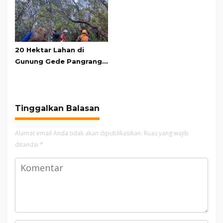
Warga: Sudah Biasa
20 Hektar Lahan di
Gunung Gede Pangrango
Terbakar, Jalur
Pendakian Masih Ditutup
Tinggalkan Balasan
Alamat email Anda tidak akan dipublikasikan.
Ruas yang wajib
ditandai
*