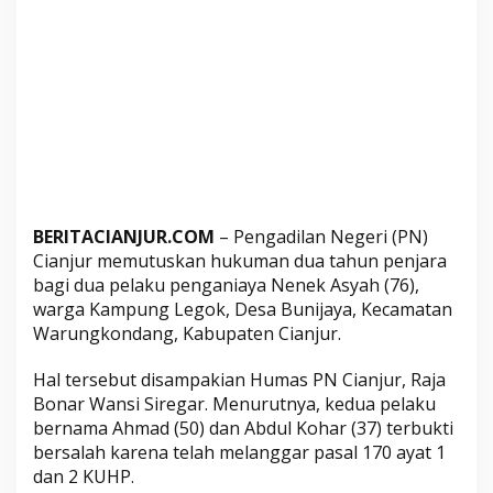
n
i
a
y
a
N
e
n
e
k
BERITACIANJUR.COM
– Pengadilan Negeri (PN)
A
Cianjur memutuskan hukuman dua tahun penjara
s
bagi dua pelaku penganiaya Nenek Asyah (76),
y
warga Kampung Legok, Desa Bunijaya, Kecamatan
a
Warungkondang, Kabupaten Cianjur.
h
Hal tersebut disampakian Humas PN Cianjur, Raja
2
Bonar Wansi Siregar. Menurutnya, kedua pelaku
T
bernama Ahmad (50) dan Abdul Kohar (37) terbukti
a
bersalah karena telah melanggar pasal 170 ayat 1
h
dan 2 KUHP.
u