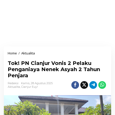
Home
/
Aktualita
T
o
Tok! PN Cianjur Vonis 2 Pelaku
k
Penganiaya Nenek Asyah 2 Tahun
!
Penjara
P
N
Redaksi
Kamis, 28 Agustus 2025
Aktualita
,
Cianjur Euy!
C
i
a
n
j