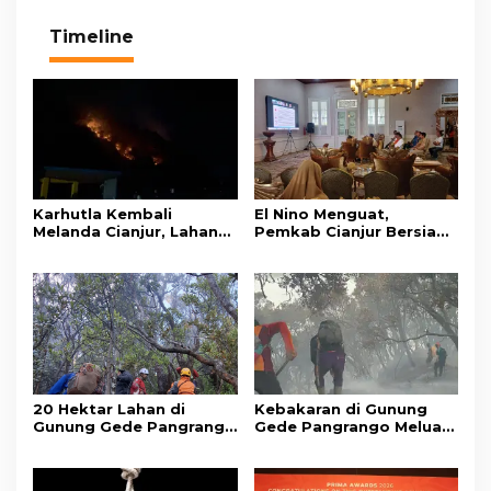
Timeline
Karhutla Kembali
El Nino Menguat,
Melanda Cianjur, Lahan
Pemkab Cianjur Bersiap
di Bukit Cikondang
Hadapi Potensi Karhutla
Cibeber Terbakar,
Warga: Sudah Biasa
20 Hektar Lahan di
Kebakaran di Gunung
Gunung Gede Pangrango
Gede Pangrango Meluas,
Terbakar, Jalur
10 Titik Api Baru Muncul
Pendakian Masih Ditutup
di Area Kawah Wadon