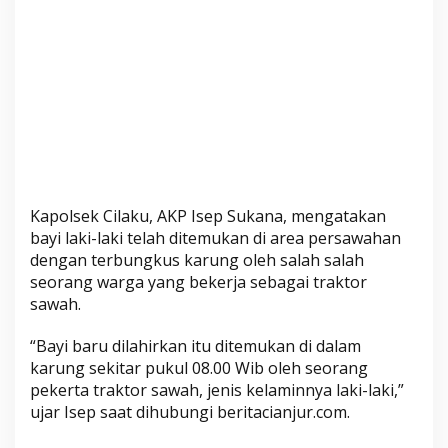
i
d
u
p
d
a
n
S
e
h
Kapolsek Cilaku, AKP Isep Sukana, mengatakan
a
bayi laki-laki telah ditemukan di area persawahan
t
dengan terbungkus karung oleh salah salah
seorang warga yang bekerja sebagai traktor
sawah.
“Bayi baru dilahirkan itu ditemukan di dalam
karung sekitar pukul 08.00 Wib oleh seorang
pekerta traktor sawah, jenis kelaminnya laki-laki,”
ujar Isep saat dihubungi beritacianjur.com.