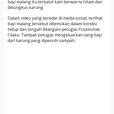
bayi malang itu terbalut kain berwarna hitam dan
i
dibungkus karung.
S
a
Dalam video yang beredar di media sosial, terlihat
w
bayi malang tersebut ditemukan dalam kondisi
a
hidup dan tengah ditangani petugas Puskesmas
h
Cilaku. Tampak petugas mengeluarkan sang bayi
C
dari karung yang dipenuhi sampah.
i
l
a
k
u
,
M
a
s
i
h
H