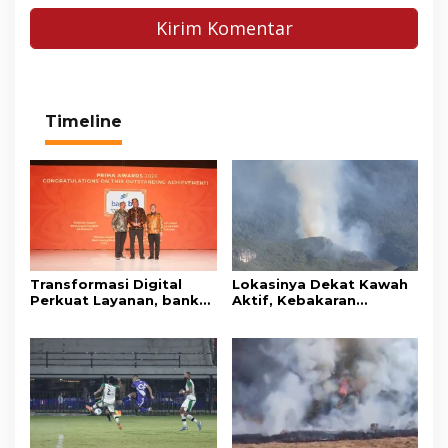
Timeline
Transformasi Digital
Lokasinya Dekat Kawah
Perkuat Layanan, bank
Aktif, Kebakaran
bjb Raih Lima Titanium
Kembali Melanda
Awards pada PRIMA
Kawasan Gunung Gede
Awards 2026
Pangrango