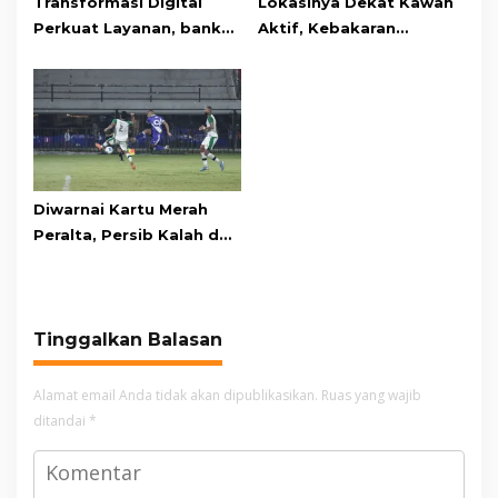
Transformasi Digital
Lokasinya Dekat Kawah
Perkuat Layanan, bank
Aktif, Kebakaran
bjb Raih Lima Titanium
Kembali Melanda
Awards pada PRIMA
Kawasan Gunung Gede
Awards 2026
Pangrango
Diwarnai Kartu Merah
Peralta, Persib Kalah dari
Persebaya Lewat Drama
Adu Penalti
Tinggalkan Balasan
Alamat email Anda tidak akan dipublikasikan.
Ruas yang wajib
ditandai
*