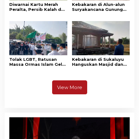
Diwarnai Kartu Merah
Kebakaran di Alun-alun
Peralta, Persib Kalah dari
Suryakancana Gunung
Persebaya Lewat Drama
Gede Pangrango,
Adu Penalti
Relawan dan Warga
Masih Bersiaga
Tolak LGBT, Ratusan
Kebakaran di Sukaluyu
Massa Ormas Islam Gelar
Hanguskan Masjid dan
Unjuk Rasa di DPRD
Madrasah Nurul Ikhsan
Cianjur
View More