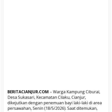
u
s
K
a
r
u
n
g
P
e
n
u
h
S
a
m
BERITACIANJUR.COM
– Warga Kampung Ciburai,
p
Desa Sukasari, Kecamatan Cilaku, Cianjur,
a
dikejutkan dengan penemuan bayi laki-laki di area
h
persawahan, Senin (18/5/2026). Saat ditemukan,
d