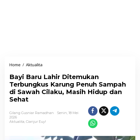
Home
/
Aktualita
B
a
Bayi Baru Lahir Ditemukan
y
Terbungkus Karung Penuh Sampah
i
di Sawah Cilaku, Masih Hidup dan
B
Sehat
a
r
Gilang Gusniar Ramadhan
Senin, 18 Mei
u
2026
Aktualita
,
Cianjur Euy!
L
a
h