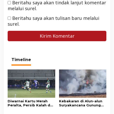
Beritahu saya akan tindak lanjut komentar
melalui surel.
Beritahu saya akan tulisan baru melalui
surel.
Timeline
Diwarnai Kartu Merah
Kebakaran di Alun-alun
Peralta, Persib Kalah dari
Suryakancana Gunung
Persebaya Lewat Drama
Gede Pangrango,
Adu Penalti
Relawan dan Warga