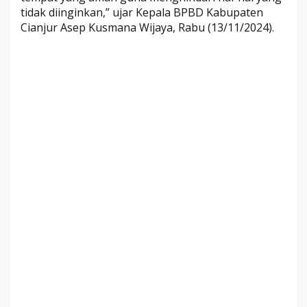
m
tidak diinginkan,” ujar Kepala BPBD Kabupaten
b
Cianjur Asep Kusmana Wijaya, Rabu (13/11/2024).
e
r