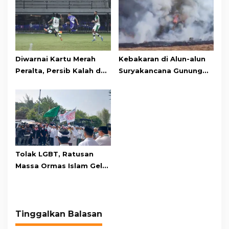
Diwarnai Kartu Merah
Kebakaran di Alun-alun
Peralta, Persib Kalah dari
Suryakancana Gunung
Persebaya Lewat Drama
Gede Pangrango,
Adu Penalti
Relawan dan Warga
Masih Bersiaga
Tolak LGBT, Ratusan
Massa Ormas Islam Gelar
Unjuk Rasa di DPRD
Cianjur
Tinggalkan Balasan