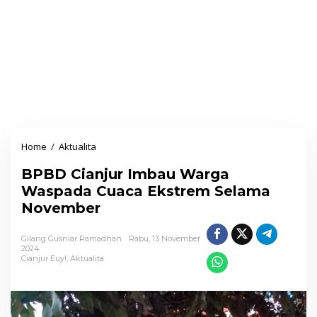
Home
/
Aktualita
B
P
BPBD Cianjur Imbau Warga
B
Waspada Cuaca Ekstrem Selama
D
November
C
i
Gilang Gusniar Ramadhan
Rabu, 13 November
a
2024
Cianjur Euy!
,
Aktualita
n
j
u
r