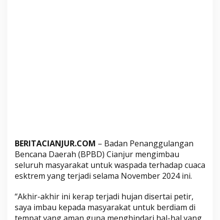
a
c
a
E
k
s
t
r
e
m
S
e
l
BERITACIANJUR.COM
– Badan Penanggulangan
a
Bencana Daerah (BPBD) Cianjur mengimbau
m
seluruh masyarakat untuk waspada terhadap cuaca
a
esktrem yang terjadi selama November 2024 ini.
N
o
“Akhir-akhir ini kerap terjadi hujan disertai petir,
v
saya imbau kepada masyarakat untuk berdiam di
e
tempat yang aman guna menghindari hal-hal yang