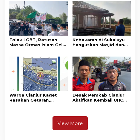
Masih Bersiaga
Tolak LGBT, Ratusan
Kebakaran di Sukaluyu
Massa Ormas Islam Gelar
Hanguskan Masjid dan
Unjuk Rasa di DPRD
Madrasah Nurul Ikhsan
Cianjur
Warga Cianjur Kaget
Desak Pemkab Cianjur
Rasakan Getaran,
Aktifkan Kembali UHC
Ternyata Gempa M 5,3
Prioritas, Puluhan Warga
Berpusat di
Unjuk Rasa di Pendopo
Pangandaran
View More