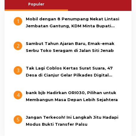
Populer
Mobil dengan 8 Penumpang Nekat Lintasi
1
Jembatan Gantung, KDM Minta Bupati
Cianjur Cari Identitas Pengemudi
Sambut Tahun Ajaran Baru, Emak-emak
2
Serbu Toko Seragam di Jalan Siti Jenab
Tak Lagi Coblos Kertas Surat Suara, 47
3
Desa di Cianjur Gelar Pilkades Digital
Oktober 2026 Mendatang
bank bjb Hadirkan ORI030, Pilihan untuk
4
Membangun Masa Depan Lebih Sejahtera
Jangan Terkecoh! Ini Langkah Jitu Hadapi
5
Modus Bukti Transfer Palsu