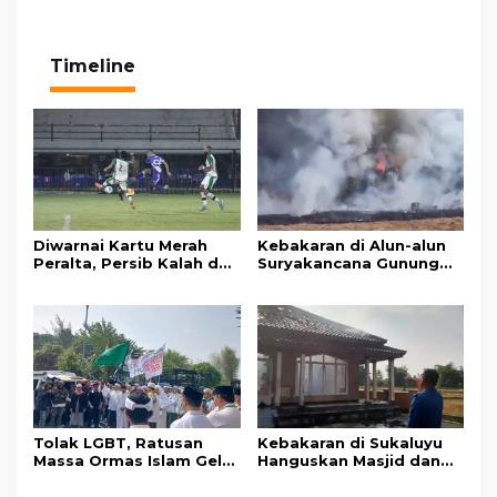
Timeline
Diwarnai Kartu Merah
Kebakaran di Alun-alun
Peralta, Persib Kalah dari
Suryakancana Gunung
Persebaya Lewat Drama
Gede Pangrango,
Adu Penalti
Relawan dan Warga
Masih Bersiaga
Tolak LGBT, Ratusan
Kebakaran di Sukaluyu
Massa Ormas Islam Gelar
Hanguskan Masjid dan
Unjuk Rasa di DPRD
Madrasah Nurul Ikhsan
Cianjur