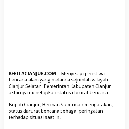
l
a
m
,
P
e
m
k
a
b
T
BERITACIANJUR.COM
– Menyikapi peristiwa
e
bencana alam yang melanda sejumlah wilayah
t
Cianjur Selatan, Pemerintah Kabupaten Cianjur
a
akhirnya menetapkan status darurat bencana.
p
k
Bupati Cianjur, Herman Suherman mengatakan,
a
status darurat bencana sebagai peringatan
n
terhadap situasi saat ini.
S
t