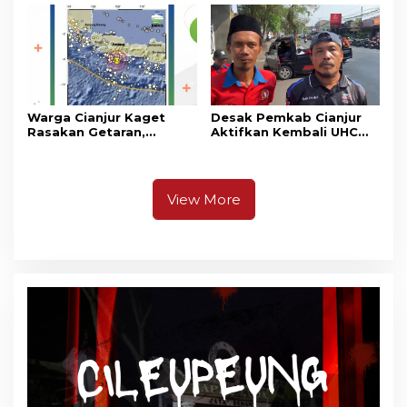
Warga Cianjur Kaget
Desak Pemkab Cianjur
Rasakan Getaran,
Aktifkan Kembali UHC
Ternyata Gempa M 5,3
Prioritas, Puluhan Warga
Berpusat di
Unjuk Rasa di Pendopo
Pangandaran
View More