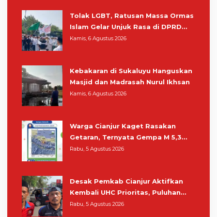
Tolak LGBT, Ratusan Massa Ormas
Islam Gelar Unjuk Rasa di DPRD
Cianjur
Kamis, 6 Agustus 2026
Kebakaran di Sukaluyu Hanguskan
Masjid dan Madrasah Nurul Ikhsan
Kamis, 6 Agustus 2026
Warga Cianjur Kaget Rasakan
Getaran, Ternyata Gempa M 5,3
Berpusat di Pangandaran
Rabu, 5 Agustus 2026
Desak Pemkab Cianjur Aktifkan
Kembali UHC Prioritas, Puluhan
Warga Unjuk Rasa di Pendopo
Rabu, 5 Agustus 2026