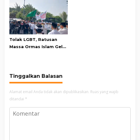
Adu Penalti
Relawan dan Warga
Masih Bersiaga
Tolak LGBT, Ratusan
Massa Ormas Islam Gelar
Unjuk Rasa di DPRD
Cianjur
Tinggalkan Balasan
Alamat email Anda tidak akan dipublikasikan.
Ruas yang wajib
ditandai
*