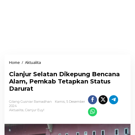
Home
/
Aktualita
C
i
Cianjur Selatan Dikepung Bencana
a
Alam, Pemkab Tetapkan Status
n
Darurat
j
u
Gilang Gusniar Ramadhan
Kamis, 5 Desember
r
2024
Aktualita
,
Cianjur Euy!
S
e
l
a