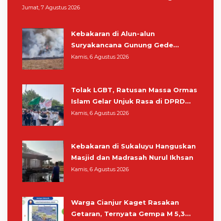
Pangrango
Jumat, 7 Agustus 2026
Kebakaran di Alun-alun
Suryakancana Gunung Gede
Pangrango, Relawan dan Warga
Kamis, 6 Agustus 2026
Masih Bersiaga
Tolak LGBT, Ratusan Massa Ormas
Islam Gelar Unjuk Rasa di DPRD
Cianjur
Kamis, 6 Agustus 2026
Kebakaran di Sukaluyu Hanguskan
Masjid dan Madrasah Nurul Ikhsan
Kamis, 6 Agustus 2026
Warga Cianjur Kaget Rasakan
Getaran, Ternyata Gempa M 5,3