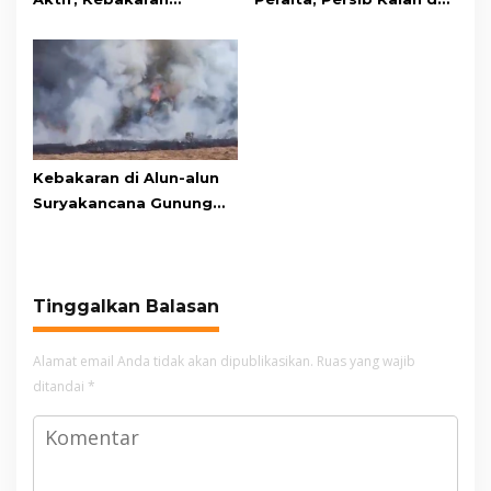
Kembali Melanda
Persebaya Lewat Drama
Kawasan Gunung Gede
Adu Penalti
Pangrango
Kebakaran di Alun-alun
Suryakancana Gunung
Gede Pangrango,
Relawan dan Warga
Masih Bersiaga
Tinggalkan Balasan
Alamat email Anda tidak akan dipublikasikan.
Ruas yang wajib
ditandai
*