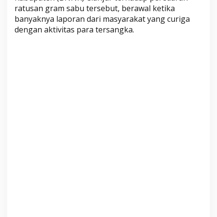
D
ratusan gram sabu tersebut, berawal ketika
i
banyaknya laporan dari masyarakat yang curiga
s
dengan aktivitas para tersangka.
i
t
a
,
1
T
e
r
s
a
n
g
k
a
M
a