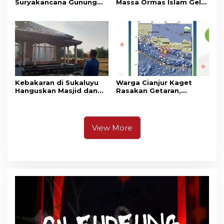
Suryakancana Gunung
Massa Ormas Islam Gelar
Gede Pangrango,
Unjuk Rasa di DPRD
Relawan dan Warga
Cianjur
Masih Bersiaga
Kebakaran di Sukaluyu
Warga Cianjur Kaget
Hanguskan Masjid dan
Rasakan Getaran,
Madrasah Nurul Ikhsan
Ternyata Gempa M 5,3
Berpusat di
Pangandaran
View More