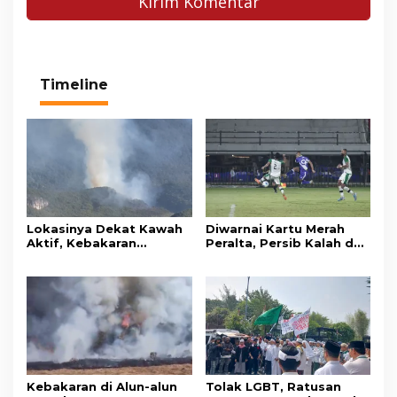
Timeline
Lokasinya Dekat Kawah
Diwarnai Kartu Merah
Aktif, Kebakaran
Peralta, Persib Kalah dari
Kembali Melanda
Persebaya Lewat Drama
Kawasan Gunung Gede
Adu Penalti
Pangrango
Kebakaran di Alun-alun
Tolak LGBT, Ratusan