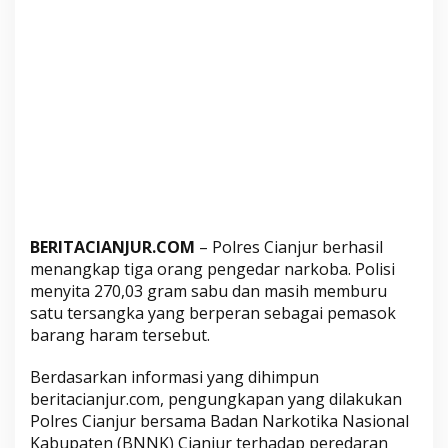
g
k
a
p
,
R
a
t
u
s
a
BERITACIANJUR.COM
– Polres Cianjur berhasil
n
menangkap tiga orang pengedar narkoba. Polisi
G
menyita 270,03 gram sabu dan masih memburu
r
satu tersangka yang berperan sebagai pemasok
a
barang haram tersebut.
m
S
Berdasarkan informasi yang dihimpun
a
beritacianjur.com, pengungkapan yang dilakukan
b
Polres Cianjur bersama Badan Narkotika Nasional
u
Kabupaten (BNNK) Cianjur terhadap peredaran