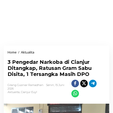
Home
/
Aktualita
3
P
3 Pengedar Narkoba di Cianjur
e
Ditangkap, Ratusan Gram Sabu
n
Disita, 1 Tersangka Masih DPO
g
e
Gilang Gusniar Ramadhan
Senin, 15 Juni
d
2026
Aktualita
,
Cianjur Euy!
a
r
N
a