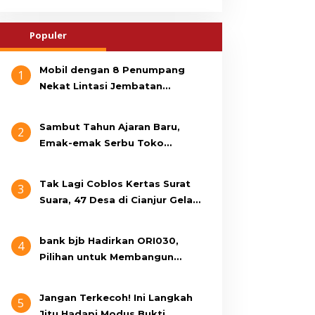
Populer
Mobil dengan 8 Penumpang
1
Nekat Lintasi Jembatan
Gantung, KDM Minta Bupati
Cianjur Cari Identitas
Sambut Tahun Ajaran Baru,
2
Pengemudi
Emak-emak Serbu Toko
Seragam di Jalan Siti Jenab
Tak Lagi Coblos Kertas Surat
3
Suara, 47 Desa di Cianjur Gelar
Pilkades Digital Oktober 2026
Mendatang
bank bjb Hadirkan ORI030,
4
Pilihan untuk Membangun
Masa Depan Lebih Sejahtera
Jangan Terkecoh! Ini Langkah
5
Jitu Hadapi Modus Bukti