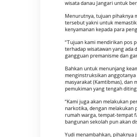
wisata danau Jangari untuk berj
a
y
Menurutnya, tujuan pihaknya m
a
tersebut yakni untuk memasti
n
kenyamanan kepada para pengu
a
n
“Tujuan kami mendirikan pos 
2
terhadap wisatawan yang ada d
4
gangguan premanisme dan gan
J
a
Bahkan untuk menunjang keam
menginstruksikan anggotanya 
m
masyarakat (Kamtibmas), dan m
pemukiman yang tengah diting
“Kami juga akan melakukan pe
narkotika, dengan melakukan p
rumah warga, tempat-tempat fa
bangunan sekolah pun akan disa
Yudi menambahkan, pihaknya 