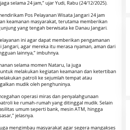
aga selama 24 jam,” ujar Yudi, Rabu (24/12/2025).
endirikam Pos Pelayanan Wisata Jangari 24 jam
kan keamanan masyarakat, terutama memberikan
njung yang tengah berwisata ke Danau Jangari.
pelayanan ini agar dapat memberikan pengamanan
i Jangari, agar mereka itu merasa nyaman, aman dari
gguan lainnya,” imbuhnya.
anan selama momen Nataru, Ia juga
untuk melakukan kegiatan keamanan dan ketertiban
Parkir Sembarangan
elakukan patroli ke sejumlah tempat atau
galkan mudik oleh penghuninya.
ncegahan operasi miras dan penyalahgunaan
atroli ke rumah-rumah yang ditinggal mudik. Selain
silitas umum seperti bank, mesin ATM, hingga
sar,” jelasnya.
juga mengimbau masyarakat agar segera mangakses