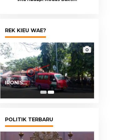
Transfer Palsu
REK KIEU WAE?
IRONIS…
POLITIK TERBARU