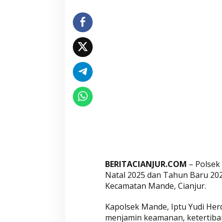
a
r
i
,
P
o
l
s
e
k
M
a
n
d
BERITACIANJUR.COM
– Polsek
e
Natal 2025 dan Tahun Baru 202
D
Kecamatan Mande, Cianjur.
i
r
Kapolsek Mande, Iptu Yudi Her
i
menjamin keamanan, ketertib