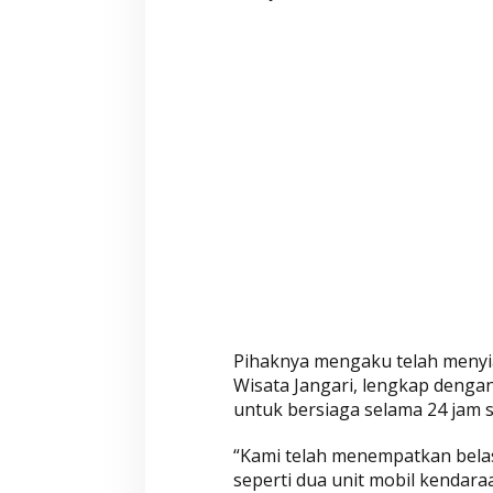
k
a
n
P
o
s
P
e
n
g
a
m
a
n
a
Pihaknya mengaku telah menyi
n
Wisata Jangari, lengkap denga
untuk bersiaga selama 24 jam
-
P
“Kami telah menempatkan belas
e
seperti dua unit mobil kendara
l