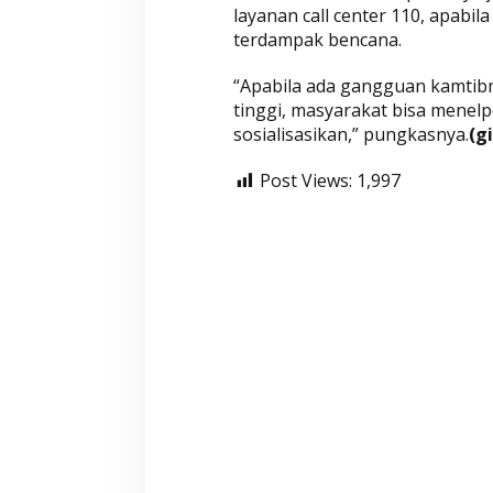
layanan call center 110, apab
terdampak bencana.
Wahyu-Ramzi Segera Dilantik,
Wahyu-Ramzi Aj
“Apabila ada gangguan kamtib
Ganjar Ramadhan: Jadi Kado
untuk Bersinerg
tinggi, masyarakat bisa menelp
HUT Gerindra ke-17
Berkolaborasi
Di Aktualita, Politik
|
Kamis, 6 Februari 2025
Di Politik, Aktualita
|
Ka
sosialisasikan,” pungkasnya.
(gi
Post Views:
1,997