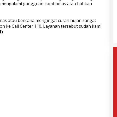
ila mengalami gangguan kamtibmas atau bahkan
ak Paslon Lain
Selisih Suara Tipis, MK Tolak
mas atau bencana mengingat curah hujan sangat
i dan
Gugatan Herman-Ibang, KPU
on ke Call Center 110. Layanan tersebut sudah kami
Segera Tetapkan Wahyu-
mis, 6 Februari 2025
Di Politik, Aktualita
|
Rabu, 5 Februari 2025
l)
Ramzi