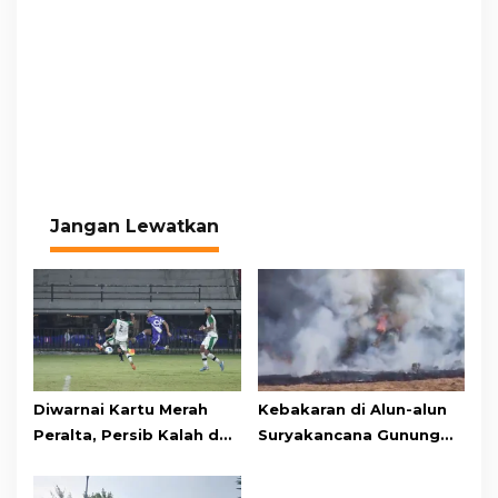
Jangan Lewatkan
Diwarnai Kartu Merah
Kebakaran di Alun-alun
Peralta, Persib Kalah dari
Suryakancana Gunung
Persebaya Lewat Drama
Gede Pangrango,
Adu Penalti
Relawan dan Warga