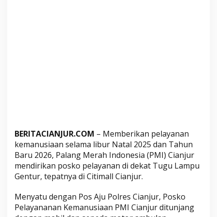
a
w
a
n
,
P
M
I
C
i
a
n
BERITACIANJUR.COM
– Memberikan pelayanan
j
kemanusiaan selama libur Natal 2025 dan Tahun
u
Baru 2026, Palang Merah Indonesia (PMI) Cianjur
r
mendirikan posko pelayanan di dekat Tugu Lampu
B
Gentur, tepatnya di Citimall Cianjur.
e
r
Menyatu dengan Pos Aju Polres Cianjur, Posko
i
Pelayananan Kemanusiaan PMI Cianjur ditunjang
k