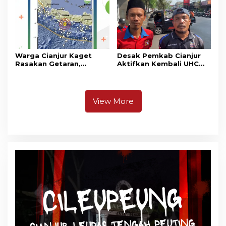
Warga Cianjur Kaget
Desak Pemkab Cianjur
Rasakan Getaran,
Aktifkan Kembali UHC
Ternyata Gempa M 5,3
Prioritas, Puluhan Warga
Berpusat di
Unjuk Rasa di Pendopo
Pangandaran
View More