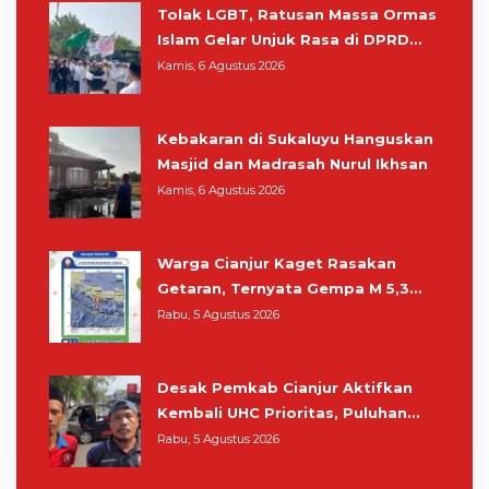
Tolak LGBT, Ratusan Massa Ormas
Islam Gelar Unjuk Rasa di DPRD
Cianjur
Kamis, 6 Agustus 2026
Kebakaran di Sukaluyu Hanguskan
Masjid dan Madrasah Nurul Ikhsan
Kamis, 6 Agustus 2026
Warga Cianjur Kaget Rasakan
Getaran, Ternyata Gempa M 5,3
Berpusat di Pangandaran
Rabu, 5 Agustus 2026
Desak Pemkab Cianjur Aktifkan
Kembali UHC Prioritas, Puluhan
Warga Unjuk Rasa di Pendopo
Rabu, 5 Agustus 2026