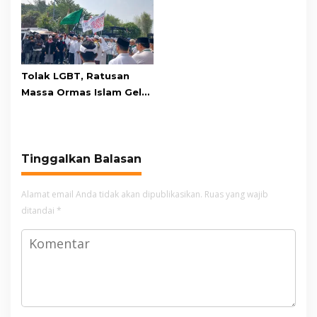
Masih Bersiaga
Tolak LGBT, Ratusan
Massa Ormas Islam Gelar
Unjuk Rasa di DPRD
Cianjur
Tinggalkan Balasan
Alamat email Anda tidak akan dipublikasikan.
Ruas yang wajib
ditandai
*