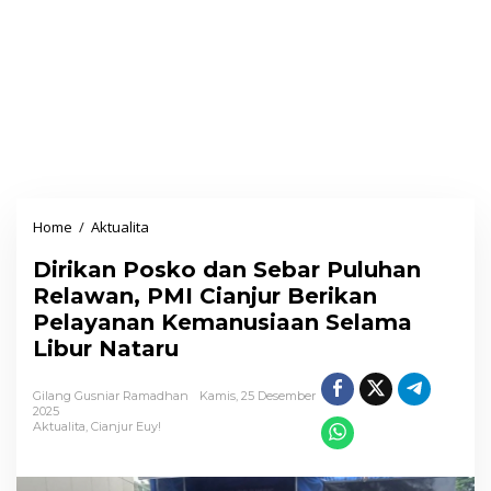
Home
/
Aktualita
D
i
Dirikan Posko dan Sebar Puluhan
r
Relawan, PMI Cianjur Berikan
i
Pelayanan Kemanusiaan Selama
k
Libur Nataru
a
n
Gilang Gusniar Ramadhan
Kamis, 25 Desember
P
2025
Aktualita
,
Cianjur Euy!
o
s
k