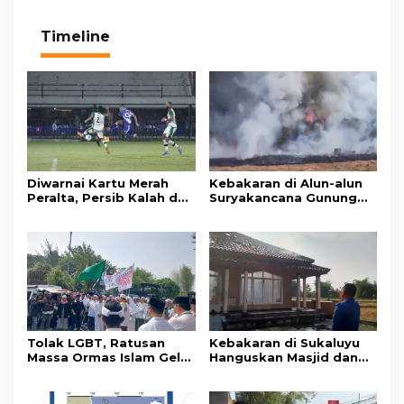
Timeline
Diwarnai Kartu Merah
Kebakaran di Alun-alun
Peralta, Persib Kalah dari
Suryakancana Gunung
Persebaya Lewat Drama
Gede Pangrango,
Adu Penalti
Relawan dan Warga
Masih Bersiaga
Tolak LGBT, Ratusan
Kebakaran di Sukaluyu
Massa Ormas Islam Gelar
Hanguskan Masjid dan
Unjuk Rasa di DPRD
Madrasah Nurul Ikhsan
Cianjur