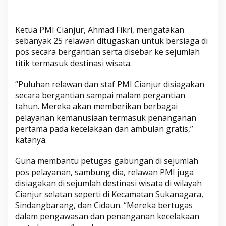
a
a
n
Ketua PMI Cianjur, Ahmad Fikri, mengatakan
S
sebanyak 25 relawan ditugaskan untuk bersiaga di
e
pos secara bergantian serta disebar ke sejumlah
l
titik termasuk destinasi wisata.
a
m
“Puluhan relawan dan staf PMI Cianjur disiagakan
a
secara bergantian sampai malam pergantian
L
tahun. Mereka akan memberikan berbagai
pelayanan kemanusiaan termasuk penanganan
i
pertama pada kecelakaan dan ambulan gratis,”
b
katanya.
u
r
Guna membantu petugas gabungan di sejumlah
N
pos pelayanan, sambung dia, relawan PMI juga
a
disiagakan di sejumlah destinasi wisata di wilayah
t
Cianjur selatan seperti di Kecamatan Sukanagara,
a
Sindangbarang, dan Cidaun. “Mereka bertugas
r
dalam pengawasan dan penanganan kecelakaan
u