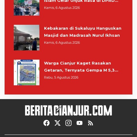
Islam Gelar Unjuk Rasa di DPRD
Cianjur
Kamis, 6 Agustus 2026
Kebakaran di Sukaluyu Hanguskan
Masjid dan Madrasah Nurul Ikhsan
Kamis, 6 Agustus 2026
Warga Cianjur Kaget Rasakan
Getaran, Ternyata Gempa M 5,3
Berpusat di Pangandaran
Rabu, 5 Agustus 2026