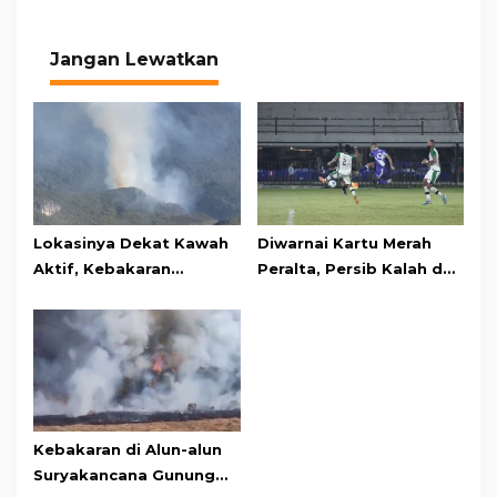
Jangan Lewatkan
Lokasinya Dekat Kawah
Diwarnai Kartu Merah
Aktif, Kebakaran
Peralta, Persib Kalah dari
Kembali Melanda
Persebaya Lewat Drama
Kawasan Gunung Gede
Adu Penalti
Pangrango
Kebakaran di Alun-alun
Suryakancana Gunung