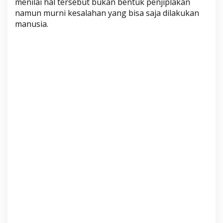
menilai hal tersebut bukan bentuk penjiplakan
a
namun murni kesalahan yang bisa saja dilakukan
p
manusia.
e
r
d
a
K
e
s
e
h
a
t
a
n
M
e
m
a