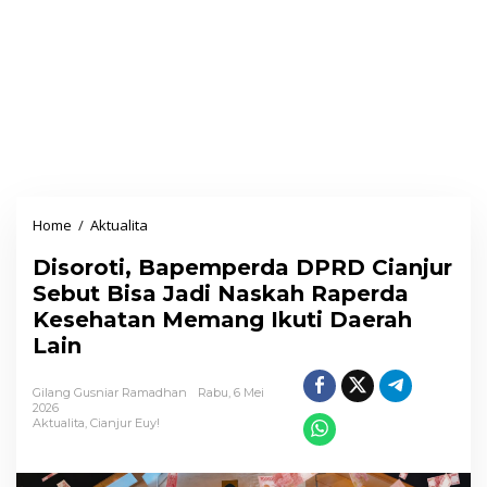
Home
/
Aktualita
D
i
Disoroti, Bapemperda DPRD Cianjur
s
Sebut Bisa Jadi Naskah Raperda
o
Kesehatan Memang Ikuti Daerah
r
Lain
o
t
Gilang Gusniar Ramadhan
Rabu, 6 Mei
i
2026
Aktualita
,
Cianjur Euy!
,
B
a