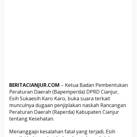
S
e
b
u
t
B
i
s
a
J
a
d
BERITACIANJUR.COM
– Ketua Badan Pembentukan
i
Peraturan Daerah (Bapemperda) DPRD Cianjur,
N
Esih Sukaesih Karo Karo, buka suara terkait
a
munculnya dugaan penjiplakan naskah Rancangan
s
Peraturan Daerah (Raperda) Kabupaten Cianjur
k
tentang Kesehatan.
a
h
Menanggapi kesalahan fatal yang terjadi, Esih
R