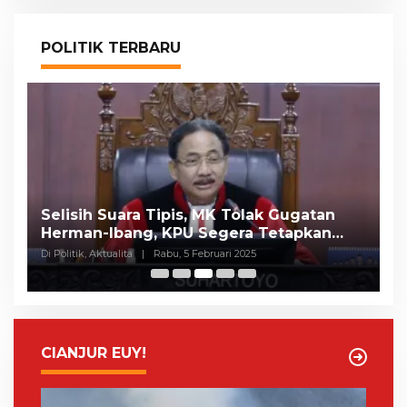
POLITIK TERBARU
Selisih Suara Tipis, MK Tolak Gugatan
A
Herman-Ibang, KPU Segera Tetapkan
H
Wahyu-Ramzi
S
Di Politik, Aktualita
|
Rabu, 5 Februari 2025
Di 
CIANJUR EUY!