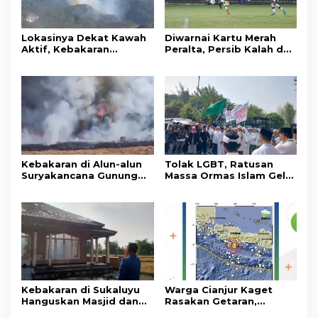
Lokasinya Dekat Kawah
Diwarnai Kartu Merah
Aktif, Kebakaran
Peralta, Persib Kalah dari
Kembali Melanda
Persebaya Lewat Drama
Kawasan Gunung Gede
Adu Penalti
Pangrango
Kebakaran di Alun-alun
Tolak LGBT, Ratusan
Suryakancana Gunung
Massa Ormas Islam Gelar
Gede Pangrango,
Unjuk Rasa di DPRD
Relawan dan Warga
Cianjur
Masih Bersiaga
Kebakaran di Sukaluyu
Warga Cianjur Kaget
Hanguskan Masjid dan
Rasakan Getaran,
Madrasah Nurul Ikhsan
Ternyata Gempa M 5,3