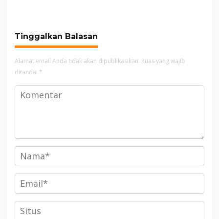
Gede Pangrango,
Relawan dan Warga
Masih Bersiaga
Tinggalkan Balasan
Alamat email Anda tidak akan dipublikasikan.
Ruas yang wajib
ditandai
*