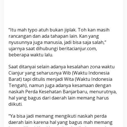
n
g
I
k
u
“Itu mah typo atuh bukan jiplak. Toh kan masih
t
rancangan dan ada tahapan lain. Kan yang
i
nyusunnya juga manusia, jadi bisa saja salah,”
D
ujarnya saat dihubungi beritacianjur.com,
a
beberapa waktu lalu.
e
r
Saat ditanyai selain adanya kesalahan zona waktu
a
Cianjur yang seharusnya Wib (Waktu Indonesia
Barat) tapi ditulis menjadi Wita (Waktu Indonesia
h
Tengah), namun juga adanya kesamaan dengan
L
naskah Perda Kesehatan Banjarbaru, menurutnya,
a
hal yang bagus dari daerah lain memang harus
i
diikuti.
n
“Ya bisa jadi memang mengikuti naskah perda
daerah lain karena hal yang bagus mah memang