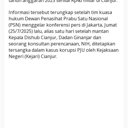
tahun anggaran 2023 senilai Rp40 miliar di Cianjur.
i
C
Informasi tersebut terungkap setelah tim kuasa
i
hukum Dewan Penasihat Prabu Satu Nasional
a
(PSN) menggelar konferensi pers di Jakarta, Jumat
n
(25/7/2025) lalu, alias satu hari setelah mantan
j
Kepala Dishub Cianjur, Dadan Ginanjar dan
u
seorang konsultan perencanaan, NIH, ditetapkan
tersangka dalam kasus korupsi PJU oleh Kejaksaan
r
Negeri (Kejari) Cianjur.
,
S
o
s
o
k
B
e
r
i
n