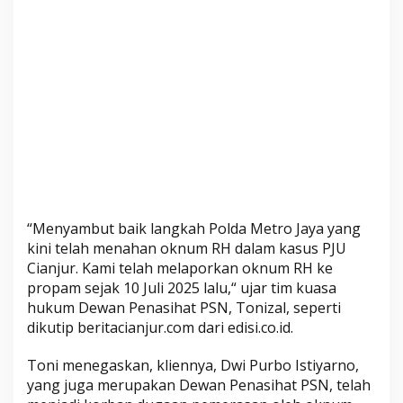
i
s
i
a
l
R
H
D
i
t
a
“Menyambut baik langkah Polda Metro Jaya yang
h
kini telah menahan oknum RH dalam kasus PJU
a
Cianjur. Kami telah melaporkan oknum RH ke
n
propam sejak 10 Juli 2025 lalu,“ ujar tim kuasa
P
hukum Dewan Penasihat PSN, Tonizal, seperti
o
dikutip beritacianjur.com dari edisi.co.id.
l
i
Toni menegaskan, kliennya, Dwi Purbo Istiyarno,
s
yang juga merupakan Dewan Penasihat PSN, telah
i