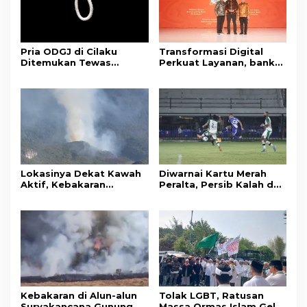
Pria ODGJ di Cilaku
Transformasi Digital
Ditemukan Tewas
Perkuat Layanan, bank
Gantung Diri di Kamar
bjb Raih Lima Titanium
Mandi
Awards pada PRIMA
Awards 2026
Lokasinya Dekat Kawah
Diwarnai Kartu Merah
Aktif, Kebakaran
Peralta, Persib Kalah dari
Kembali Melanda
Persebaya Lewat Drama
Kawasan Gunung Gede
Adu Penalti
Pangrango
Kebakaran di Alun-alun
Tolak LGBT, Ratusan
Suryakancana Gunung
Massa Ormas Islam Gelar