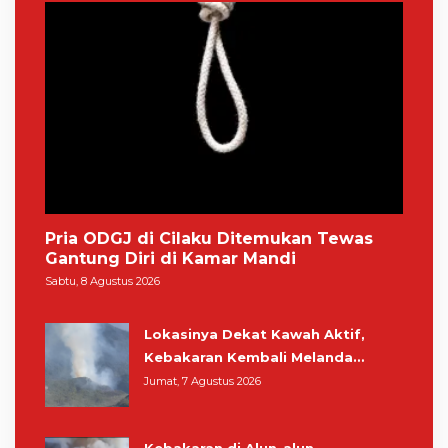
Pria ODGJ di Cilaku Ditemukan Tewas
Gantung Diri di Kamar Mandi
Sabtu, 8 Agustus 2026
Lokasinya Dekat Kawah Aktif,
Kebakaran Kembali Melanda
Kawasan Gunung Gede Pangrango
Jumat, 7 Agustus 2026