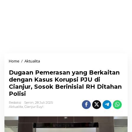
Home
/
Aktualita
D
u
Dugaan Pemerasan yang Berkaitan
g
dengan Kasus Korupsi PJU di
a
Cianjur, Sosok Berinisial RH Ditahan
a
Polisi
n
P
Redaksi
Senin, 28 Juli 2025
Aktualita
,
Cianjur Euy!
e
m
e
r