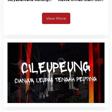
Gede Pangrango,
Unjuk Rasa di DPRD
Relawan dan Warga
Cianjur
Masih Bersiaga
View More