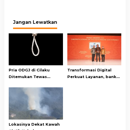
Jangan Lewatkan
Pria ODGJ di Cilaku
Transformasi Digital
Ditemukan Tewas
Perkuat Layanan, bank
Gantung Diri di Kamar
bjb Raih Lima Titanium
Mandi
Awards pada PRIMA
Awards 2026
Lokasinya Dekat Kawah