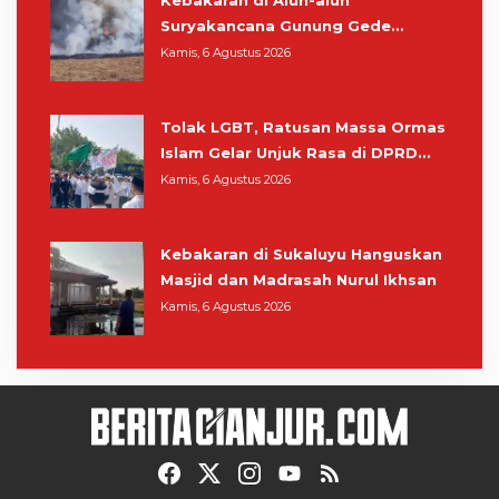
Kebakaran di Alun-alun
Suryakancana Gunung Gede
Pangrango, Relawan dan Warga
Kamis, 6 Agustus 2026
Masih Bersiaga
Tolak LGBT, Ratusan Massa Ormas
Islam Gelar Unjuk Rasa di DPRD
Cianjur
Kamis, 6 Agustus 2026
Kebakaran di Sukaluyu Hanguskan
Masjid dan Madrasah Nurul Ikhsan
Kamis, 6 Agustus 2026