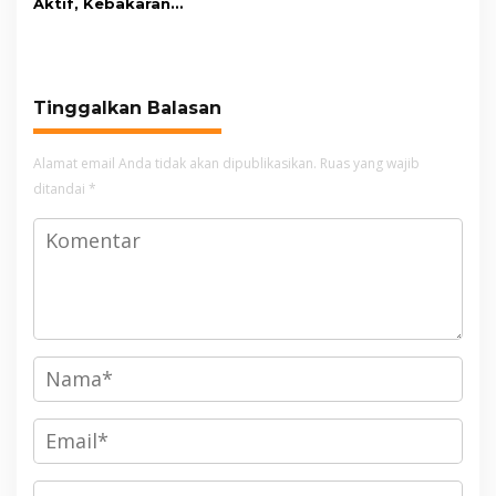
Aktif, Kebakaran
Kembali Melanda
Kawasan Gunung Gede
Pangrango
Tinggalkan Balasan
Alamat email Anda tidak akan dipublikasikan.
Ruas yang wajib
ditandai
*