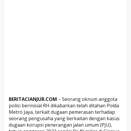
n
g
a
n
K
a
s
u
s
K
o
r
u
p
s
BERITACIANJUR.COM
– Seorang oknum anggota
i
polisi berinisial RH dikabarkan telah ditahan Polda
P
Metro Jaya, terkait dugaan pemerasan terhadap
J
seorang pengusaha yang berkaitan dengan kasus
U
dugaan korupsi penerangan jalan umum (PJU),
d