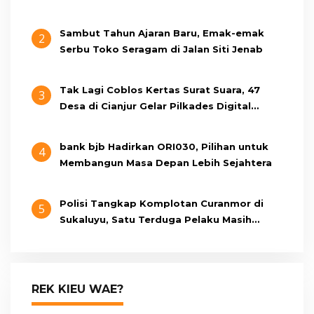
Cianjur Cari Identitas Pengemudi
Sambut Tahun Ajaran Baru, Emak-emak
2
Serbu Toko Seragam di Jalan Siti Jenab
Tak Lagi Coblos Kertas Surat Suara, 47
3
Desa di Cianjur Gelar Pilkades Digital
Oktober 2026 Mendatang
bank bjb Hadirkan ORI030, Pilihan untuk
4
Membangun Masa Depan Lebih Sejahtera
Polisi Tangkap Komplotan Curanmor di
5
Sukaluyu, Satu Terduga Pelaku Masih
Berumur 15 Tahun
REK KIEU WAE?