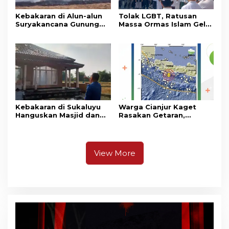
Kebakaran di Alun-alun
Tolak LGBT, Ratusan
Suryakancana Gunung
Massa Ormas Islam Gelar
Gede Pangrango,
Unjuk Rasa di DPRD
Relawan dan Warga
Cianjur
Masih Bersiaga
Kebakaran di Sukaluyu
Warga Cianjur Kaget
Hanguskan Masjid dan
Rasakan Getaran,
Madrasah Nurul Ikhsan
Ternyata Gempa M 5,3
Berpusat di
Pangandaran
View More