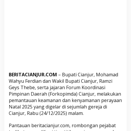
n
j
u
r
P
a
s
t
i
k
a
BERITACIANJUR.COM
– Bupati Cianjur, Mohamad
n
Wahyu Ferdian dan Wakil Bupati Cianjur, Ramzi
P
Geys Thebe, serta jajaran Forum Koordinasi
e
Pimpinan Daerah (Forkopimda) Cianjur, melakukan
r
pemantauan keamanan dan kenyamanan perayaan
a
Natal 2025 yang digelar di sejumlah gereja di
y
Cianjur, Rabu (24/12/2025) malam.
a
a
Pantauan beritacianjur.com, rombongan pejabat
n