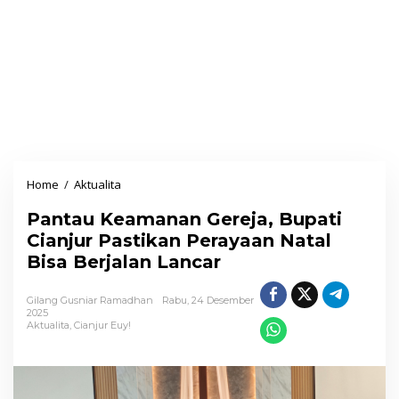
Home
/
Aktualita
P
a
Pantau Keamanan Gereja, Bupati
n
Cianjur Pastikan Perayaan Natal
t
Bisa Berjalan Lancar
a
u
Gilang Gusniar Ramadhan
Rabu, 24 Desember
K
2025
Aktualita
,
Cianjur Euy!
e
a
m
a