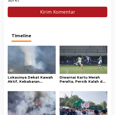
Timeline
Lokasinya Dekat Kawah
Diwarnai Kartu Merah
Aktif, Kebakaran
Peralta, Persib Kalah dari
Kembali Melanda
Persebaya Lewat Drama
Kawasan Gunung Gede
Adu Penalti
Pangrango