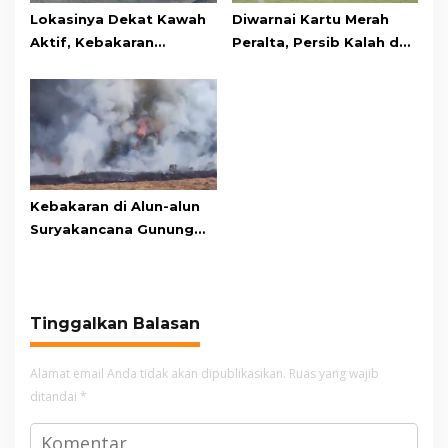
Lokasinya Dekat Kawah
Diwarnai Kartu Merah
Aktif, Kebakaran
Peralta, Persib Kalah dari
Kembali Melanda
Persebaya Lewat Drama
Kawasan Gunung Gede
Adu Penalti
Pangrango
Kebakaran di Alun-alun
Suryakancana Gunung
Gede Pangrango,
Relawan dan Warga
Masih Bersiaga
Tinggalkan Balasan
Alamat email Anda tidak akan dipublikasikan.
Ruas yang wajib
ditandai
*