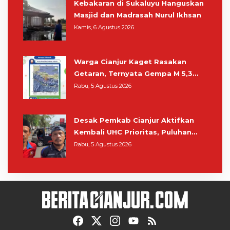
Kebakaran di Sukaluyu Hanguskan
Masjid dan Madrasah Nurul Ikhsan
Kamis, 6 Agustus 2026
Warga Cianjur Kaget Rasakan
Getaran, Ternyata Gempa M 5,3
Berpusat di Pangandaran
Rabu, 5 Agustus 2026
Desak Pemkab Cianjur Aktifkan
Kembali UHC Prioritas, Puluhan
Warga Unjuk Rasa di Pendopo
Rabu, 5 Agustus 2026