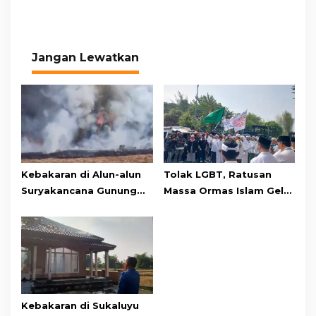
Jangan Lewatkan
Kebakaran di Alun-alun
Tolak LGBT, Ratusan
Suryakancana Gunung
Massa Ormas Islam Gelar
Gede Pangrango,
Unjuk Rasa di DPRD
Relawan dan Warga
Cianjur
Masih Bersiaga
Kebakaran di Sukaluyu