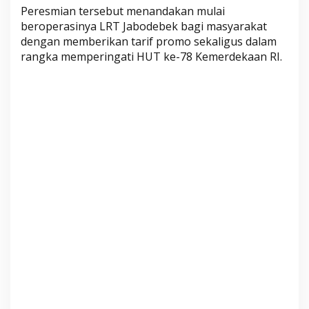
t
Peresmian tersebut menandakan mulai
e
beroperasinya LRT Jabodebek bagi masyarakat
dengan memberikan tarif promo sekaligus dalam
t
rangka memperingati HUT ke-78 Kemerdekaan RI.
a
p
k
a
n
K
e
m
e
n
t
e
r
i
a
n