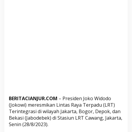
m
o
L
R
T
J
a
b
o
d
e
b
e
k
y
BERITACIANJUR.COM
– Presiden Joko Widodo
a
(Jokowi) meresmikan Lintas Raya Terpadu (LRT)
n
Terintegrasi di wilayah Jakarta, Bogor, Depok, dan
g
Bekasi (Jabodebek) di Stasiun LRT Cawang, Jakarta,
D
Senin (28/8/2023).
i