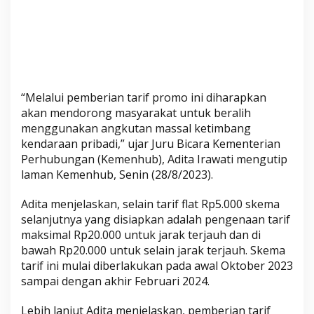
P
e
r
h
u
b
“Melalui pemberian tarif promo ini diharapkan
u
akan mendorong masyarakat untuk beralih
n
menggunakan angkutan massal ketimbang
g
kendaraan pribadi,” ujar Juru Bicara Kementerian
a
Perhubungan (Kemenhub), Adita Irawati mengutip
n
laman Kemenhub, Senin (28/8/2023).
Adita menjelaskan, selain tarif flat Rp5.000 skema
selanjutnya yang disiapkan adalah pengenaan tarif
maksimal Rp20.000 untuk jarak terjauh dan di
bawah Rp20.000 untuk selain jarak terjauh. Skema
tarif ini mulai diberlakukan pada awal Oktober 2023
sampai dengan akhir Februari 2024.
Lebih lanjut Adita menjelaskan, pemberian tarif