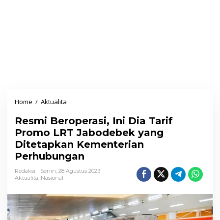
Home
/
Aktualita
R
e
Resmi Beroperasi, Ini Dia Tarif
s
Promo LRT Jabodebek yang
m
Ditetapkan Kementerian
i
Perhubungan
B
e
Redaksi
Senin, 28 Agustus 2023
Aktualita
,
Nasional
r
o
p
e