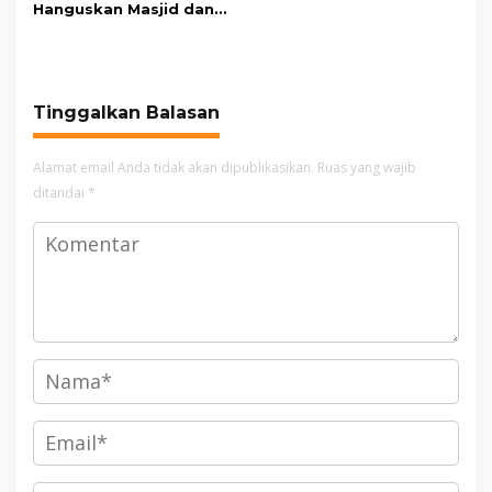
Hanguskan Masjid dan
Madrasah Nurul Ikhsan
Tinggalkan Balasan
Alamat email Anda tidak akan dipublikasikan.
Ruas yang wajib
ditandai
*