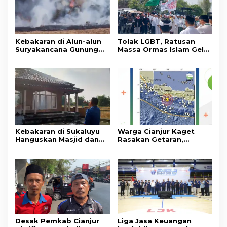
Kebakaran di Alun-alun
Tolak LGBT, Ratusan
Suryakancana Gunung
Massa Ormas Islam Gelar
Gede Pangrango,
Unjuk Rasa di DPRD
Relawan dan Warga
Cianjur
Masih Bersiaga
Kebakaran di Sukaluyu
Warga Cianjur Kaget
Hanguskan Masjid dan
Rasakan Getaran,
Madrasah Nurul Ikhsan
Ternyata Gempa M 5,3
Berpusat di
Pangandaran
Desak Pemkab Cianjur
Liga Jasa Keuangan