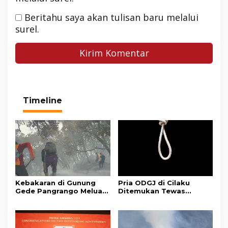
Beritahu saya akan tulisan baru melalui
surel.
Timeline
Kebakaran di Gunung
Pria ODGJ di Cilaku
Gede Pangrango Meluas,
Ditemukan Tewas
10 Titik Api Baru Muncul
Gantung Diri di Kamar
di Area Kawah Wadon
Mandi