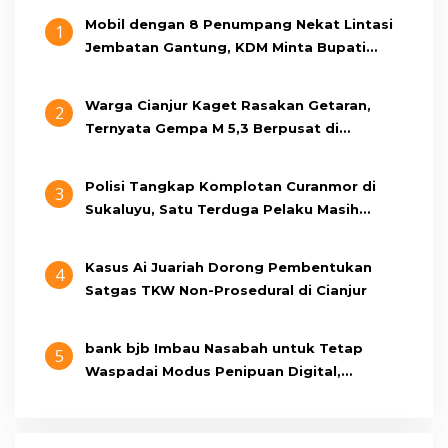
Mobil dengan 8 Penumpang Nekat Lintasi
1
Jembatan Gantung, KDM Minta Bupati
Cianjur Cari Identitas Pengemudi
Warga Cianjur Kaget Rasakan Getaran,
2
Ternyata Gempa M 5,3 Berpusat di
Pangandaran
Polisi Tangkap Komplotan Curanmor di
3
Sukaluyu, Satu Terduga Pelaku Masih
Berumur 15 Tahun
Kasus Ai Juariah Dorong Pembentukan
4
Satgas TKW Non-Prosedural di Cianjur
bank bjb Imbau Nasabah untuk Tetap
5
Waspadai Modus Penipuan Digital,
Pastikan Berkomunikasi Melalui Kanal
Resmi bank bjb