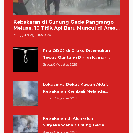
Kebakaran di Gunung Gede Pangrango
Meluas, 10 Titik Api Baru Muncul di Area
Kawah Wadon
Minggu, 9 Agustus 2026
Pria ODGJ di Cilaku Ditemukan
Tewas Gantung Diri di Kamar
Mandi
Sabtu, 8 Agustus 2026
Lokasinya Dekat Kawah Aktif,
Kebakaran Kembali Melanda
Kawasan Gunung Gede Pangrango
Jumat, 7 Agustus 2026
Kebakaran di Alun-alun
Suryakancana Gunung Gede
Pangrango, Relawan dan Warga
Kamis, 6 Agustus 2026