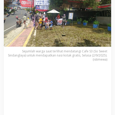
i
a
t
B
a
i
k
d
a
Sejumlah warga saat terlihat mendatangi Cafe S3 (So Sweet
Sindanglaya) untuk mendapatkan nasi kotak gratis, Selasa (2/9/2025).
r
(istimewa)
i
O
r
a
n
g
-
o
r