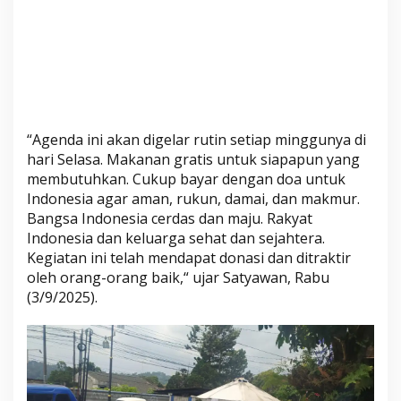
a
y
a
n
g
M
e
“Agenda ini akan digelar rutin setiap minggunya di
m
hari Selasa. Makanan gratis untuk siapapun yang
b
membutuhkan. Cukup bayar dengan doa untuk
u
Indonesia agar aman, rukun, damai, dan makmur.
t
Bangsa Indonesia cerdas dan maju. Rakyat
u
Indonesia dan keluarga sehat dan sejahtera.
h
Kegiatan ini telah mendapat donasi dan ditraktir
k
oleh orang-orang baik,“ ujar Satyawan, Rabu
a
(3/9/2025).
n