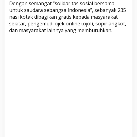
Dengan semangat “solidaritas sosial bersama
o
untuk saudara sebangsa Indonesia”, sebanyak 235
t
nasi kotak dibagikan gratis kepada masyarakat
a
sekitar, pengemudi ojek online (ojol), sopir angkot,
k
dan masyarakat lainnya yang membutuhkan.
G
r
a
t
i
s
u
n
t
u
k
W
a
r
g