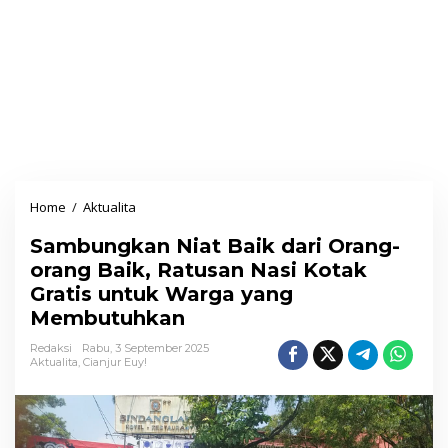
Home
/
Aktualita
S
a
Sambungkan Niat Baik dari Orang-
m
orang Baik, Ratusan Nasi Kotak
b
Gratis untuk Warga yang
u
Membutuhkan
n
g
Redaksi
Rabu, 3 September 2025
Aktualita
,
Cianjur Euy!
k
a
n
N