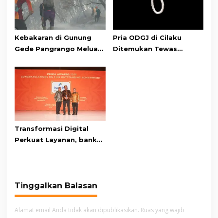
Kebakaran di Gunung
Pria ODGJ di Cilaku
Gede Pangrango Meluas,
Ditemukan Tewas
10 Titik Api Baru Muncul
Gantung Diri di Kamar
di Area Kawah Wadon
Mandi
Transformasi Digital
Perkuat Layanan, bank
bjb Raih Lima Titanium
Awards pada PRIMA
Awards 2026
Tinggalkan Balasan
Alamat email Anda tidak akan dipublikasikan.
Ruas yang wajib