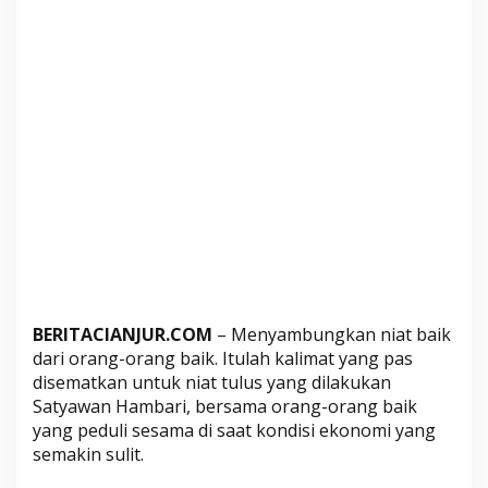
a
n
g
B
a
i
k
,
R
a
t
u
s
a
BERITACIANJUR.COM
– Menyambungkan niat baik
n
dari orang-orang baik. Itulah kalimat yang pas
N
disematkan untuk niat tulus yang dilakukan
a
Satyawan Hambari, bersama orang-orang baik
s
yang peduli sesama di saat kondisi ekonomi yang
i
semakin sulit.
K