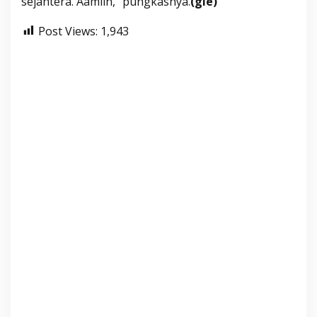
sejahtera. Aamiin,“ pungkasnya.
(gie)
Post Views:
1,943