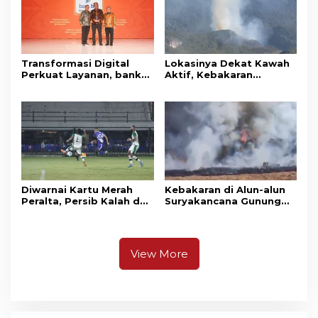
Transformasi Digital
Lokasinya Dekat Kawah
Perkuat Layanan, bank
Aktif, Kebakaran
bjb Raih Lima Titanium
Kembali Melanda
Awards pada PRIMA
Kawasan Gunung Gede
Awards 2026
Pangrango
Diwarnai Kartu Merah
Kebakaran di Alun-alun
Peralta, Persib Kalah dari
Suryakancana Gunung
Persebaya Lewat Drama
Gede Pangrango,
Adu Penalti
Relawan dan Warga
Masih Bersiaga
View More