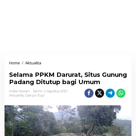
Home
/
Aktualita
S
e
Selama PPKM Darurat, Situs Gunung
l
Padang Ditutup bagi Umum
a
m
Indra Irawan
Senin, 2 Agustus 2021
Aktualita
,
Cianjur Euy!
a
P
P
K
M
D