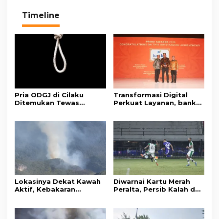
Timeline
Pria ODGJ di Cilaku
Transformasi Digital
Ditemukan Tewas
Perkuat Layanan, bank
Gantung Diri di Kamar
bjb Raih Lima Titanium
Mandi
Awards pada PRIMA
Awards 2026
Lokasinya Dekat Kawah
Diwarnai Kartu Merah
Aktif, Kebakaran
Peralta, Persib Kalah dari
Kembali Melanda
Persebaya Lewat Drama
Kawasan Gunung Gede
Adu Penalti
Pangrango