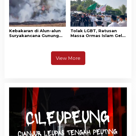
Kebakaran di Alun-alun
Tolak LGBT, Ratusan
Suryakancana Gunung
Massa Ormas Islam Gelar
Gede Pangrango,
Unjuk Rasa di DPRD
Relawan dan Warga
Cianjur
Masih Bersiaga
View More