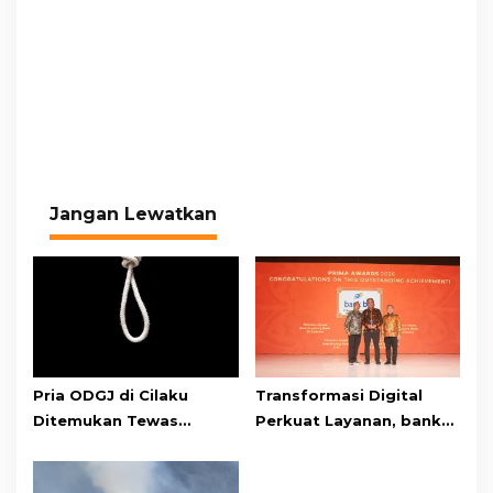
Jangan Lewatkan
Pria ODGJ di Cilaku
Transformasi Digital
Ditemukan Tewas
Perkuat Layanan, bank
Gantung Diri di Kamar
bjb Raih Lima Titanium
Mandi
Awards pada PRIMA