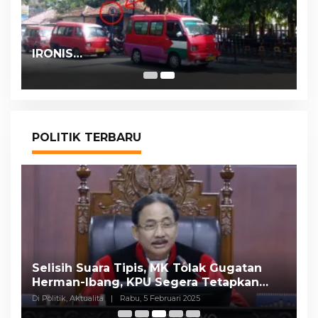
IRONIS…
POLITIK TERBARU
Selisih Suara Tipis, MK Tolak Gugatan
A
Herman-Ibang, KPU Segera Tetapkan
H
Wahyu-Ramzi
S
Di Politik, Aktualita
|
Rabu, 5 Februari 2025
Di 