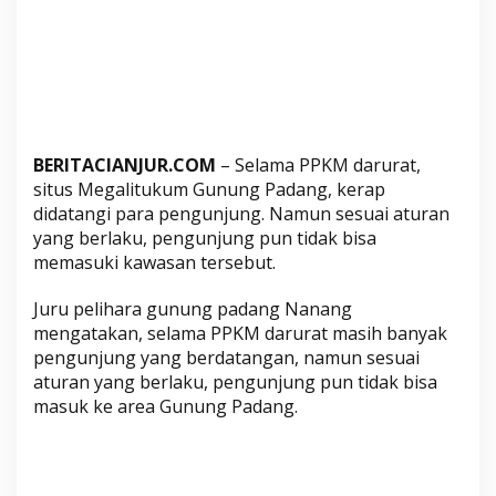
a
d
a
n
g
D
i
BERITACIANJUR.COM
– Selama PPKM darurat,
t
situs Megalitukum Gunung Padang, kerap
u
didatangi para pengunjung. Namun sesuai aturan
t
yang berlaku, pengunjung pun tidak bisa
u
memasuki kawasan tersebut.
p
b
Juru pelihara gunung padang Nanang
mengatakan, selama PPKM darurat masih banyak
a
pengunjung yang berdatangan, namun sesuai
g
aturan yang berlaku, pengunjung pun tidak bisa
i
masuk ke area Gunung Padang.
U
m
u
m