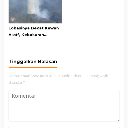
Awards 2026
Lokasinya Dekat Kawah
Aktif, Kebakaran
Kembali Melanda
Kawasan Gunung Gede
Pangrango
Tinggalkan Balasan
Alamat email Anda tidak akan dipublikasikan.
Ruas yang wajib
ditandai
*