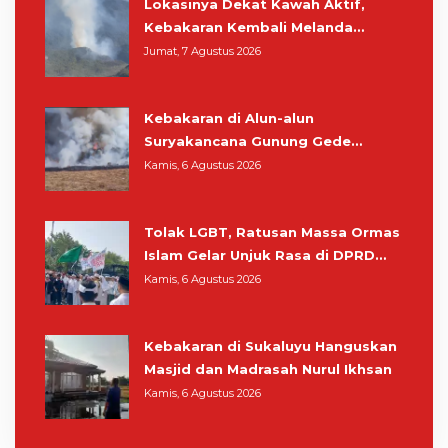
Lokasinya Dekat Kawah Aktif,
Kebakaran Kembali Melanda
Kawasan Gunung Gede Pangrango
Jumat, 7 Agustus 2026
Kebakaran di Alun-alun
Suryakancana Gunung Gede
Pangrango, Relawan dan Warga
Kamis, 6 Agustus 2026
Masih Bersiaga
Tolak LGBT, Ratusan Massa Ormas
Islam Gelar Unjuk Rasa di DPRD
Cianjur
Kamis, 6 Agustus 2026
Kebakaran di Sukaluyu Hanguskan
Masjid dan Madrasah Nurul Ikhsan
Kamis, 6 Agustus 2026