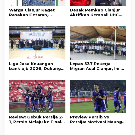
Warga Cianjur Kaget
Desak Pemkab Cianjur
Rasakan Getaran,
Aktifkan Kembali UHC
Ternyata Gempa M 5,3
Prioritas, Puluhan Warga
Berpusat di
Unjuk Rasa di Pendopo
Pangandaran
Liga Jasa Keuangan
Lepas 337 Pekerja
bank bjb 2026, Dukung
Migran Asal Cianjur, Ini 3
Kolaborasi Industri Jasa
Agenda Menko PM
Keuangan
Muhaimin di Kota Santri
Review: Gebuk Persija 2-
Preview Persib Vs
1, Persib Melaju ke Final
Persija: Motivasi Maung
Piala Presiden 2026
Tuntaskan Duel Panas El
Clasico