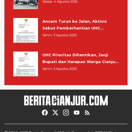
Muhaimin di Kota Santri
Selasa, 4 Agustus 2026
Ancam Turun ke Jalan, Aktivis
Sebut Pemberhentian UHC
Prioritas Rampas Hak Hidup
Senin, 3 Agustus 2026
Masyarakat Cianjur
UHC Prioritas Dihentikan, Janji
Bupati dan Harapan Warga Cianjur
Berobat Gratis Cukup Tunjukkan
Senin, 3 Agustus 2026
KTP Sirna