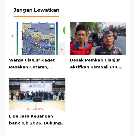
Jangan Lewatkan
Warga Cianjur Kaget
Desak Pemkab Cianjur
Rasakan Getaran,
Aktifkan Kembali UHC
Ternyata Gempa M 5,3
Prioritas, Puluhan Warga
Berpusat di
Unjuk Rasa di Pendopo
Pangandaran
Liga Jasa Keuangan
bank bjb 2026, Dukung
Kolaborasi Industri Jasa