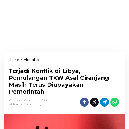
Home
/
Aktualita
T
e
Terjadi Konflik di Libya,
r
Pemulangan TKW Asal Ciranjang
j
Masih Terus Diupayakan
a
Pemerintah
d
i
Redaksi
Rabu, 1 Juli 2026
Aktualita
,
Cianjur Euy!
K
o
n
f