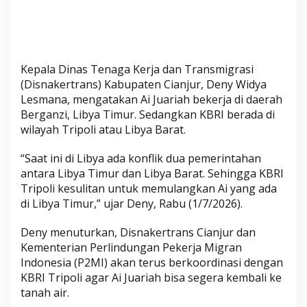
e
m
e
r
i
Kepala Dinas Tenaga Kerja dan Transmigrasi
n
(Disnakertrans) Kabupaten Cianjur, Deny Widya
t
Lesmana, mengatakan Ai Juariah bekerja di daerah
a
Berganzi, Libya Timur. Sedangkan KBRI berada di
h
wilayah Tripoli atau Libya Barat.
“Saat ini di Libya ada konflik dua pemerintahan
antara Libya Timur dan Libya Barat. Sehingga KBRI
Tripoli kesulitan untuk memulangkan Ai yang ada
di Libya Timur,” ujar Deny, Rabu (1/7/2026).
Deny menuturkan, Disnakertrans Cianjur dan
Kementerian Perlindungan Pekerja Migran
Indonesia (P2MI) akan terus berkoordinasi dengan
KBRI Tripoli agar Ai Juariah bisa segera kembali ke
tanah air.