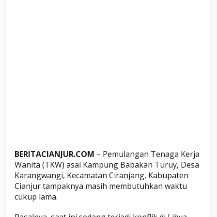
a
n
T
K
W
A
s
a
l
C
i
r
a
n
BERITACIANJUR.COM
– Pemulangan Tenaga Kerja
j
Wanita (TKW) asal Kampung Babakan Turuy, Desa
a
Karangwangi, Kecamatan Ciranjang, Kabupaten
n
Cianjur tampaknya masih membutuhkan waktu
g
cukup lama.
M
a