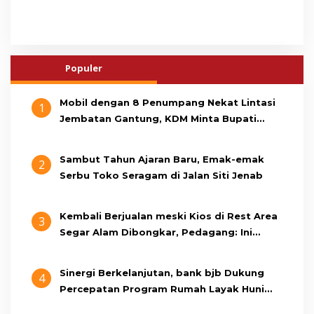
Populer
Mobil dengan 8 Penumpang Nekat Lintasi
1
Jembatan Gantung, KDM Minta Bupati
Cianjur Cari Identitas Pengemudi
Sambut Tahun Ajaran Baru, Emak-emak
2
Serbu Toko Seragam di Jalan Siti Jenab
Kembali Berjualan meski Kios di Rest Area
3
Segar Alam Dibongkar, Pedagang: Ini
Bukan Bangunan Liar, Kami Bayar Pajak
Sinergi Berkelanjutan, bank bjb Dukung
4
Percepatan Program Rumah Layak Huni
Melalui BSPS 2026