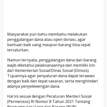
p
a
n
n
y
a
Masyarakat pun bahu-membahu melakukan
penggalangan dana atau open donasi, agar
bantuan baik uang maupun barang bisa cepat
tersalurkan.
Namun ternyata, penggalangan dana dan barang
wajib diketahui pelaksanaannya dan memiliki izin
dari Kementerian Sosial/Dinas Sosial (Dinsos).
Tujuannya agar penyaluran dana dapat terawasi
dengan baik dan tepat sasaran, serta menghindari
adanya penyelewengan dana.
Hal ini sesuai dengan Peraturan Menteri Sosial
(Permensos) RI Nomor 8 Tahun 2021 Tentang
Pengumpulan Uang dan Barang (PUB).