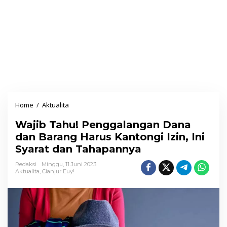
Home
/
Aktualita
W
a
Wajib Tahu! Penggalangan Dana
j
dan Barang Harus Kantongi Izin, Ini
i
Syarat dan Tahapannya
b
T
Redaksi
Minggu, 11 Juni 2023
Aktualita
,
Cianjur Euy!
a
h
u
!
P