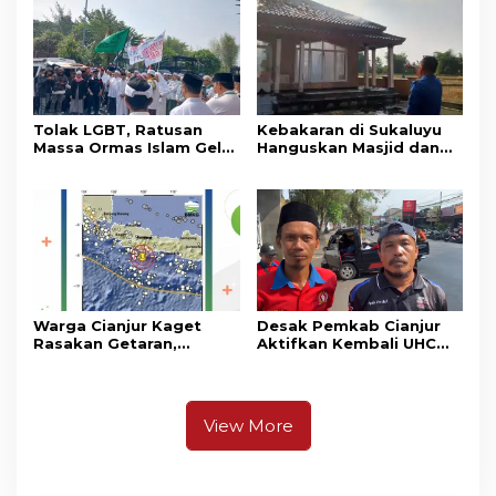
Masih Bersiaga
Tolak LGBT, Ratusan
Kebakaran di Sukaluyu
Massa Ormas Islam Gelar
Hanguskan Masjid dan
Unjuk Rasa di DPRD
Madrasah Nurul Ikhsan
Cianjur
Warga Cianjur Kaget
Desak Pemkab Cianjur
Rasakan Getaran,
Aktifkan Kembali UHC
Ternyata Gempa M 5,3
Prioritas, Puluhan Warga
Berpusat di
Unjuk Rasa di Pendopo
Pangandaran
View More