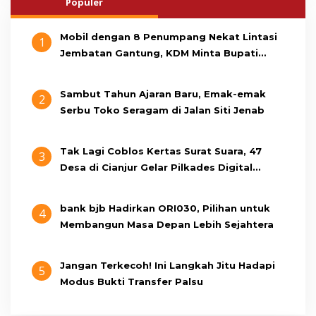
Populer
Mobil dengan 8 Penumpang Nekat Lintasi
1
Jembatan Gantung, KDM Minta Bupati
Cianjur Cari Identitas Pengemudi
Sambut Tahun Ajaran Baru, Emak-emak
2
Serbu Toko Seragam di Jalan Siti Jenab
Tak Lagi Coblos Kertas Surat Suara, 47
3
Desa di Cianjur Gelar Pilkades Digital
Oktober 2026 Mendatang
bank bjb Hadirkan ORI030, Pilihan untuk
4
Membangun Masa Depan Lebih Sejahtera
Jangan Terkecoh! Ini Langkah Jitu Hadapi
5
Modus Bukti Transfer Palsu