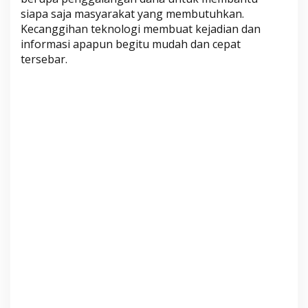
i
siapa saja masyarakat yang membutuhkan.
n
Kecanggihan teknologi membuat kejadian dan
,
informasi apapun begitu mudah dan cepat
I
tersebar.
n
i
S
y
a
r
a
t
d
a
n
T
a
h
a