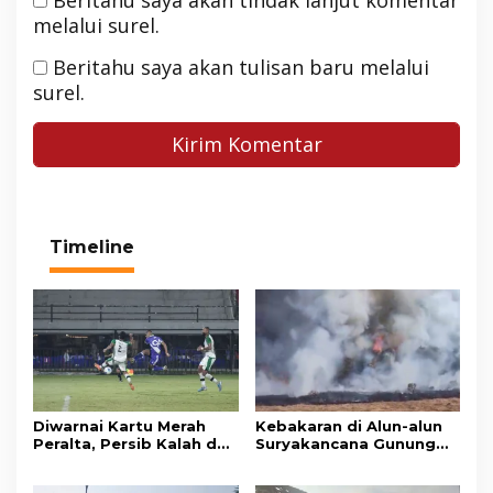
Beritahu saya akan tindak lanjut komentar
melalui surel.
Beritahu saya akan tulisan baru melalui
surel.
Timeline
Diwarnai Kartu Merah
Kebakaran di Alun-alun
Peralta, Persib Kalah dari
Suryakancana Gunung
Persebaya Lewat Drama
Gede Pangrango,
Adu Penalti
Relawan dan Warga