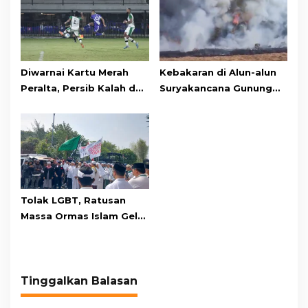
Diwarnai Kartu Merah
Kebakaran di Alun-alun
Peralta, Persib Kalah dari
Suryakancana Gunung
Persebaya Lewat Drama
Gede Pangrango,
Adu Penalti
Relawan dan Warga
Masih Bersiaga
Tolak LGBT, Ratusan
Massa Ormas Islam Gelar
Unjuk Rasa di DPRD
Cianjur
Tinggalkan Balasan