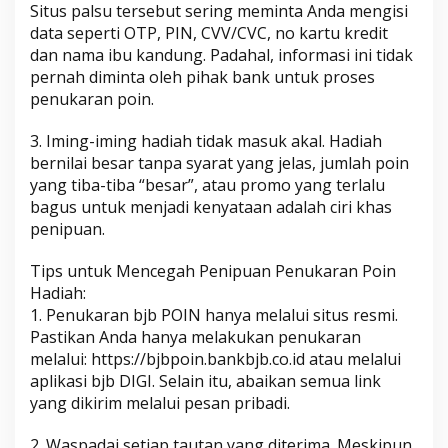
Situs palsu tersebut sering meminta Anda mengisi
r
data seperti OTP, PIN, CVV/CVC, no kartu kredit
l
dan nama ibu kandung. Padahal, informasi ini tidak
a
pernah diminta oleh pihak bank untuk proses
m
penukaran poin.
b
a
3. Iming-iming hadiah tidak masuk akal. Hadiah
t
bernilai besar tanpa syarat yang jelas, jumlah poin
yang tiba-tiba “besar”, atau promo yang terlalu
bagus untuk menjadi kenyataan adalah ciri khas
penipuan.
Tips untuk Mencegah Penipuan Penukaran Poin
Hadiah:
1. Penukaran bjb POIN hanya melalui situs resmi.
Pastikan Anda hanya melakukan penukaran
melalui: https://bjbpoin.bankbjb.co.id atau melalui
aplikasi bjb DIGI. Selain itu, abaikan semua link
yang dikirim melalui pesan pribadi.
2. Waspadai setiap tautan yang diterima. Meskipun