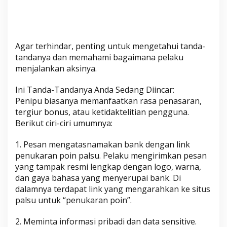
d
a
-
t
Agar terhindar, penting untuk mengetahui tanda-
a
tandanya dan memahami bagaimana pelaku
n
menjalankan aksinya.
d
a
Ini Tanda-Tandanya Anda Sedang Diincar:
n
Penipu biasanya memanfaatkan rasa penasaran,
y
tergiur bonus, atau ketidaktelitian pengguna.
a
Berikut ciri-ciri umumnya:
S
e
1. Pesan mengatasnamakan bank dengan link
b
penukaran poin palsu. Pelaku mengirimkan pesan
e
yang tampak resmi lengkap dengan logo, warna,
l
dan gaya bahasa yang menyerupai bank. Di
u
dalamnya terdapat link yang mengarahkan ke situs
palsu untuk “penukaran poin”.
m
T
2. Meminta informasi pribadi dan data sensitive.
e