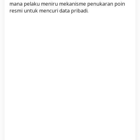
mana pelaku meniru mekanisme penukaran poin
a
resmi untuk mencuri data pribadi.
t
a
u
K
u
p
o
n
,
K
e
n
a
l
i
T
a
n