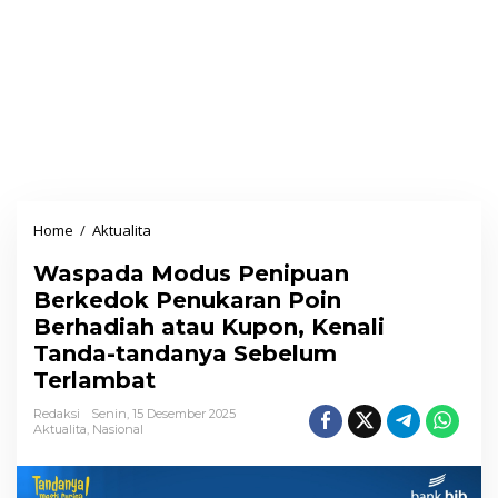
Home
/
Aktualita
W
a
Waspada Modus Penipuan
s
Berkedok Penukaran Poin
p
Berhadiah atau Kupon, Kenali
a
Tanda-tandanya Sebelum
d
Terlambat
a
M
Redaksi
Senin, 15 Desember 2025
Aktualita
,
Nasional
o
d
u