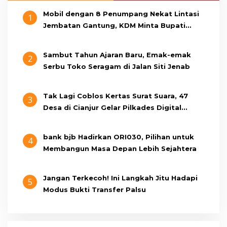
Mobil dengan 8 Penumpang Nekat Lintasi
1
Jembatan Gantung, KDM Minta Bupati
Cianjur Cari Identitas Pengemudi
Sambut Tahun Ajaran Baru, Emak-emak
2
Serbu Toko Seragam di Jalan Siti Jenab
Tak Lagi Coblos Kertas Surat Suara, 47
3
Desa di Cianjur Gelar Pilkades Digital
Oktober 2026 Mendatang
bank bjb Hadirkan ORI030, Pilihan untuk
4
Membangun Masa Depan Lebih Sejahtera
Jangan Terkecoh! Ini Langkah Jitu Hadapi
5
Modus Bukti Transfer Palsu