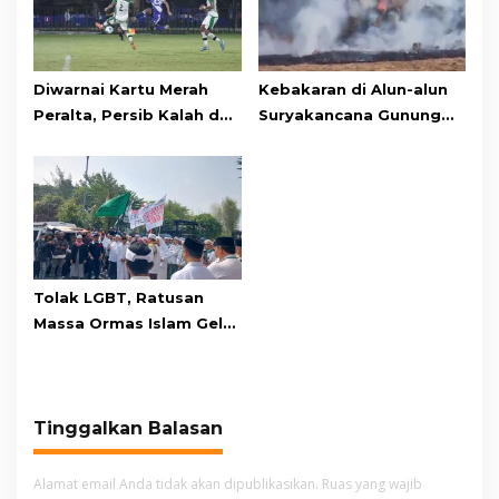
Diwarnai Kartu Merah
Kebakaran di Alun-alun
Peralta, Persib Kalah dari
Suryakancana Gunung
Persebaya Lewat Drama
Gede Pangrango,
Adu Penalti
Relawan dan Warga
Masih Bersiaga
Tolak LGBT, Ratusan
Massa Ormas Islam Gelar
Unjuk Rasa di DPRD
Cianjur
Tinggalkan Balasan
Alamat email Anda tidak akan dipublikasikan.
Ruas yang wajib