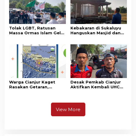
Tolak LGBT, Ratusan
Kebakaran di Sukaluyu
Massa Ormas Islam Gelar
Hanguskan Masjid dan
Unjuk Rasa di DPRD
Madrasah Nurul Ikhsan
Cianjur
Warga Cianjur Kaget
Desak Pemkab Cianjur
Rasakan Getaran,
Aktifkan Kembali UHC
Ternyata Gempa M 5,3
Prioritas, Puluhan Warga
Berpusat di
Unjuk Rasa di Pendopo
Pangandaran
View More