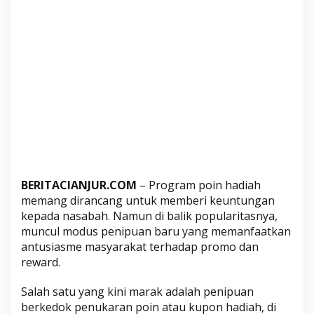
n
u
k
a
r
a
n
P
o
i
n
B
BERITACIANJUR.COM
– Program poin hadiah
e
memang dirancang untuk memberi keuntungan
r
kepada nasabah. Namun di balik popularitasnya,
h
muncul modus penipuan baru yang memanfaatkan
a
antusiasme masyarakat terhadap promo dan
d
reward.
i
Salah satu yang kini marak adalah penipuan
a
berkedok penukaran poin atau kupon hadiah, di
h