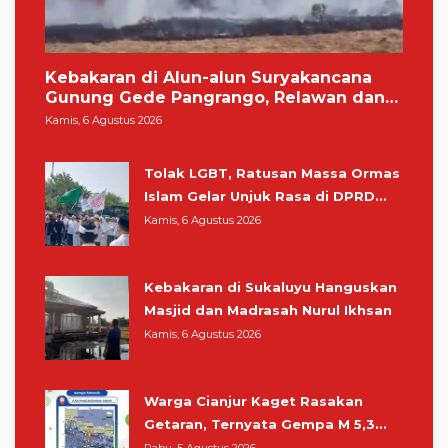
Kebakaran di Alun-alun Suryakancana
Gunung Gede Pangrango, Relawan dan
Warga Masih Bersiaga
Kamis, 6 Agustus 2026
Tolak LGBT, Ratusan Massa Ormas
Islam Gelar Unjuk Rasa di DPRD
Cianjur
Kamis, 6 Agustus 2026
Kebakaran di Sukaluyu Hanguskan
Masjid dan Madrasah Nurul Ikhsan
Kamis, 6 Agustus 2026
Warga Cianjur Kaget Rasakan
Getaran, Ternyata Gempa M 5,3
Berpusat di Pangandaran
Rabu, 5 Agustus 2026