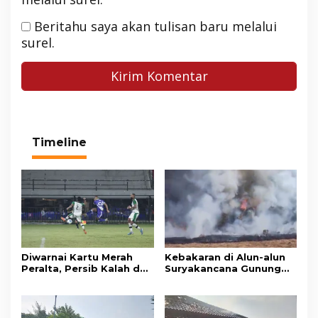
Beritahu saya akan tulisan baru melalui
surel.
Timeline
Diwarnai Kartu Merah
Kebakaran di Alun-alun
Peralta, Persib Kalah dari
Suryakancana Gunung
Persebaya Lewat Drama
Gede Pangrango,
Adu Penalti
Relawan dan Warga
Masih Bersiaga