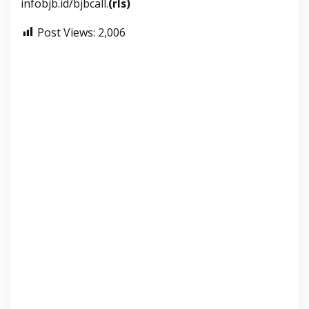
infobjb.id/bjbcall.
(rls)
Post Views:
2,006