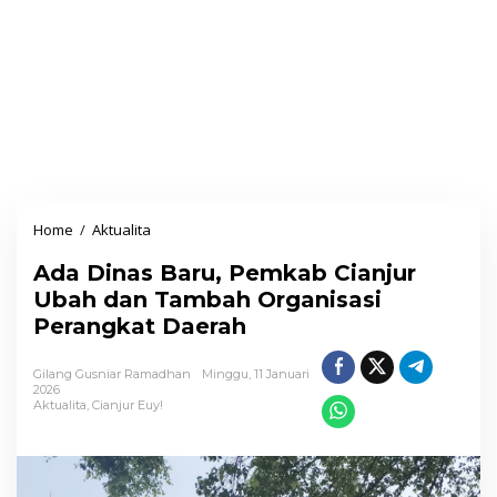
Home
/
Aktualita
A
d
Ada Dinas Baru, Pemkab Cianjur
a
Ubah dan Tambah Organisasi
D
Perangkat Daerah
i
n
Gilang Gusniar Ramadhan
Minggu, 11 Januari
a
2026
Aktualita
,
Cianjur Euy!
s
B
a
r