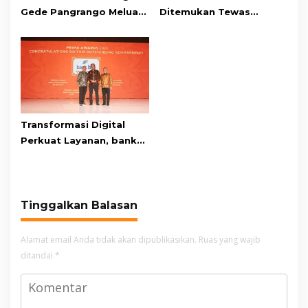
Gede Pangrango Meluas,
Ditemukan Tewas
10 Titik Api Baru Muncul
Gantung Diri di Kamar
di Area Kawah Wadon
Mandi
Transformasi Digital
Perkuat Layanan, bank
bjb Raih Lima Titanium
Awards pada PRIMA
Awards 2026
Tinggalkan Balasan
Alamat email Anda tidak akan dipublikasikan.
Ruas yang wajib
ditandai
*