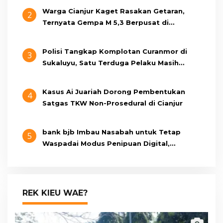
Warga Cianjur Kaget Rasakan Getaran,
2
Ternyata Gempa M 5,3 Berpusat di
Pangandaran
Polisi Tangkap Komplotan Curanmor di
3
Sukaluyu, Satu Terduga Pelaku Masih
Berumur 15 Tahun
Kasus Ai Juariah Dorong Pembentukan
4
Satgas TKW Non-Prosedural di Cianjur
bank bjb Imbau Nasabah untuk Tetap
5
Waspadai Modus Penipuan Digital,
Pastikan Berkomunikasi Melalui Kanal
Resmi bank bjb
REK KIEU WAE?