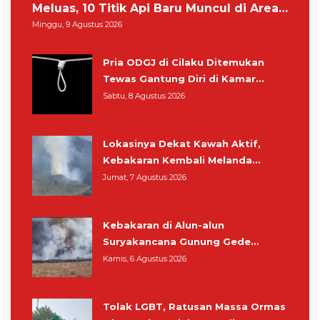
Meluas, 10 Titik Api Baru Muncul di Area
Kawah Wadon
Minggu, 9 Agustus 2026
Pria ODGJ di Cilaku Ditemukan
Tewas Gantung Diri di Kamar
Mandi
Sabtu, 8 Agustus 2026
Lokasinya Dekat Kawah Aktif,
Kebakaran Kembali Melanda
Kawasan Gunung Gede Pangrango
Jumat, 7 Agustus 2026
Kebakaran di Alun-alun
Suryakancana Gunung Gede
Pangrango, Relawan dan Warga
Kamis, 6 Agustus 2026
Masih Bersiaga
Tolak LGBT, Ratusan Massa Ormas