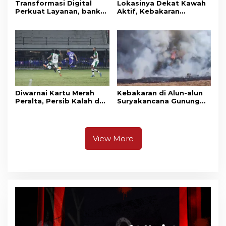
Transformasi Digital
Lokasinya Dekat Kawah
Perkuat Layanan, bank
Aktif, Kebakaran
bjb Raih Lima Titanium
Kembali Melanda
Awards pada PRIMA
Kawasan Gunung Gede
Awards 2026
Pangrango
Diwarnai Kartu Merah
Kebakaran di Alun-alun
Peralta, Persib Kalah dari
Suryakancana Gunung
Persebaya Lewat Drama
Gede Pangrango,
Adu Penalti
Relawan dan Warga
Masih Bersiaga
View More