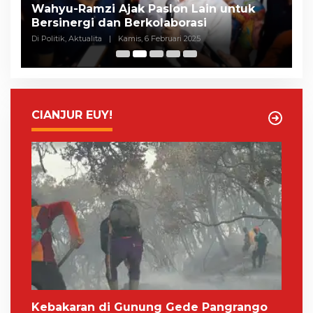
Selisih Suara Tipis, MK Tolak Gugatan
A
Herman-Ibang, KPU Segera Tetapkan
H
Wahyu-Ramzi
S
Di Politik, Aktualita
|
Rabu, 5 Februari 2025
Di 
CIANJUR EUY!
Kebakaran di Gunung Gede Pangrango