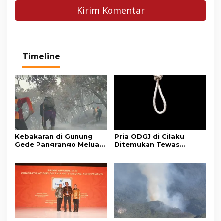
Timeline
Kebakaran di Gunung
Pria ODGJ di Cilaku
Gede Pangrango Meluas,
Ditemukan Tewas
10 Titik Api Baru Muncul
Gantung Diri di Kamar
di Area Kawah Wadon
Mandi