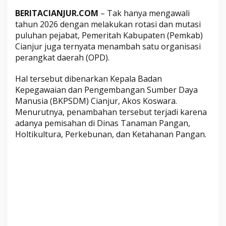
e
BERITACIANJUR.COM
– Tak hanya mengawali
r
tahun 2026 dengan melakukan rotasi dan mutasi
a
puluhan pejabat, Pemeritah Kabupaten (Pemkab)
n
Cianjur juga ternyata menambah satu organisasi
g
perangkat daerah (OPD).
k
a
Hal tersebut dibenarkan Kepala Badan
t
Kepegawaian dan Pengembangan Sumber Daya
D
Manusia (BKPSDM) Cianjur, Akos Koswara.
Menurutnya, penambahan tersebut terjadi karena
a
adanya pemisahan di Dinas Tanaman Pangan,
e
Holtikultura, Perkebunan, dan Ketahanan Pangan.
r
a
h