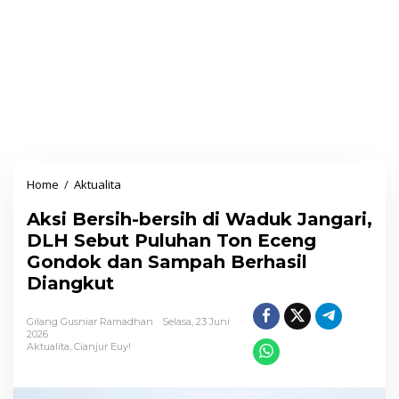
Home
/
Aktualita
A
k
Aksi Bersih-bersih di Waduk Jangari,
s
DLH Sebut Puluhan Ton Eceng
i
Gondok dan Sampah Berhasil
B
Diangkut
e
r
Gilang Gusniar Ramadhan
Selasa, 23 Juni
s
2026
Aktualita
,
Cianjur Euy!
i
h
-