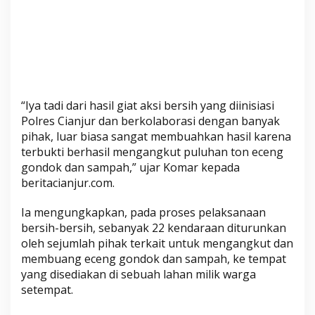
h
B
e
r
h
a
s
“Iya tadi dari hasil giat aksi bersih yang diinisiasi
i
Polres Cianjur dan berkolaborasi dengan banyak
l
pihak, luar biasa sangat membuahkan hasil karena
D
terbukti berhasil mengangkut puluhan ton eceng
i
gondok dan sampah,” ujar Komar kepada
a
beritacianjur.com.
n
Ia mengungkapkan, pada proses pelaksanaan
g
bersih-bersih, sebanyak 22 kendaraan diturunkan
k
oleh sejumlah pihak terkait untuk mengangkut dan
u
membuang eceng gondok dan sampah, ke tempat
t
yang disediakan di sebuah lahan milik warga
setempat.