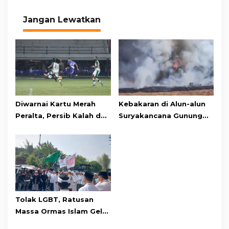
Jangan Lewatkan
Diwarnai Kartu Merah
Kebakaran di Alun-alun
Peralta, Persib Kalah dari
Suryakancana Gunung
Persebaya Lewat Drama
Gede Pangrango,
Adu Penalti
Relawan dan Warga
Masih Bersiaga
Tolak LGBT, Ratusan
Massa Ormas Islam Gelar
Unjuk Rasa di DPRD