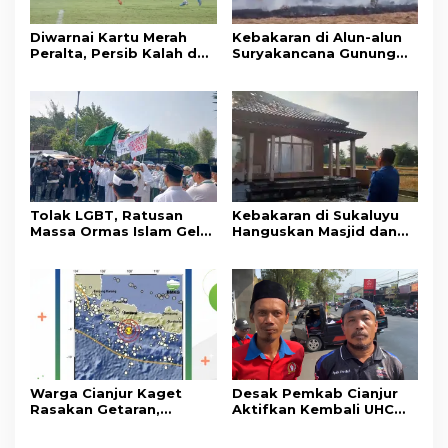
Diwarnai Kartu Merah
Kebakaran di Alun-alun
Peralta, Persib Kalah dari
Suryakancana Gunung
Persebaya Lewat Drama
Gede Pangrango,
Adu Penalti
Relawan dan Warga
Masih Bersiaga
Tolak LGBT, Ratusan
Kebakaran di Sukaluyu
Massa Ormas Islam Gelar
Hanguskan Masjid dan
Unjuk Rasa di DPRD
Madrasah Nurul Ikhsan
Cianjur
Warga Cianjur Kaget
Desak Pemkab Cianjur
Rasakan Getaran,
Aktifkan Kembali UHC
Ternyata Gempa M 5,3
Prioritas, Puluhan Warga
Berpusat di
Unjuk Rasa di Pendopo