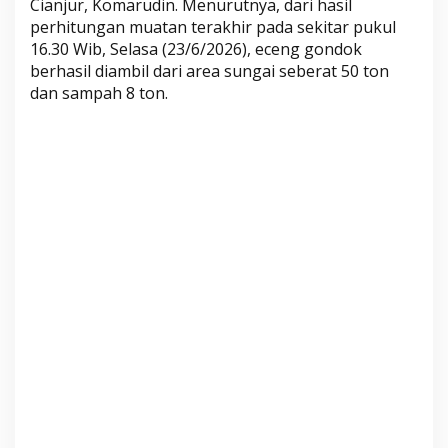
Cianjur, Komarudin. Menurutnya, dari hasil
E
perhitungan muatan terakhir pada sekitar pukul
c
16.30 Wib, Selasa (23/6/2026), eceng gondok
e
berhasil diambil dari area sungai seberat 50 ton
n
dan sampah 8 ton.
g
G
o
n
d
o
k
d
a
n
S
a
m
p
a