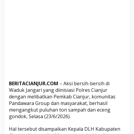
i
,
D
L
H
S
e
b
u
t
P
u
l
BERITACIANJUR.COM
– Aksi bersih-bersih di
Waduk Jangari yang diinisiasi Polres Cianjur
u
dengan melibatkan Pemkab Cianjur, komunitas
h
Pandawara Group dan masyarakat, berhasil
a
mengangkut puluhan ton sampah dan eceng
n
gondok, Selasa (23/6/2026).
T
o
Hal tersebut disampaikan Kepala DLH Kabupaten
n