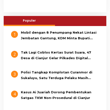
Populer
Mobil dengan 8 Penumpang Nekat Lintasi
1
Jembatan Gantung, KDM Minta Bupati
Cianjur Cari Identitas Pengemudi
Tak Lagi Coblos Kertas Surat Suara, 47
2
Desa di Cianjur Gelar Pilkades Digital
Oktober 2026 Mendatang
Polisi Tangkap Komplotan Curanmor di
3
Sukaluyu, Satu Terduga Pelaku Masih
Berumur 15 Tahun
Kasus Ai Juariah Dorong Pembentukan
4
Satgas TKW Non-Prosedural di Cianjur