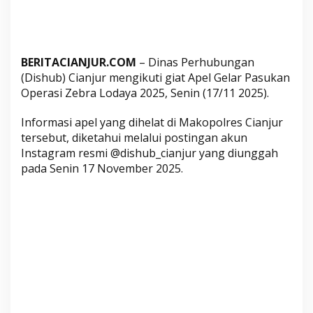
s
h
u
b
BERITACIANJUR.COM
– Dinas Perhubungan
u
(Dishub) Cianjur mengikuti giat Apel Gelar Pasukan
n
Operasi Zebra Lodaya 2025, Senin (17/11 2025).
t
Informasi apel yang dihelat di Makopolres Cianjur
u
tersebut, diketahui melalui postingan akun
k
Instagram resmi @dishub_cianjur yang diunggah
M
pada Senin 17 November 2025.
a
s
y
a
r
a
k
a
t