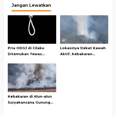
Jangan Lewatkan
Pria ODGJ di Cilaku
Lokasinya Dekat Kawah
Ditemukan Tewas
Aktif, Kebakaran
Gantung Diri di Kamar
Kembali Melanda
Mandi
Kawasan Gunung Gede
Pangrango
Kebakaran di Alun-alun
Suryakancana Gunung
Gede Pangrango,
Relawan dan Warga