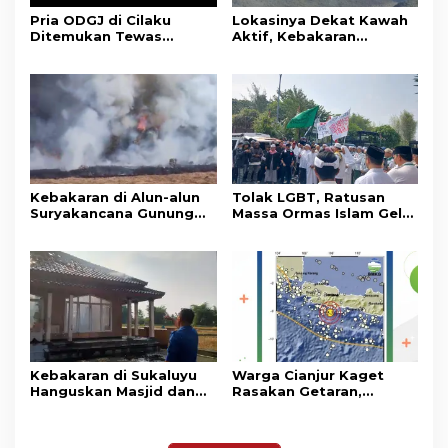
Pria ODGJ di Cilaku
Lokasinya Dekat Kawah
Ditemukan Tewas
Aktif, Kebakaran
Gantung Diri di Kamar
Kembali Melanda
Mandi
Kawasan Gunung Gede
Pangrango
Kebakaran di Alun-alun
Tolak LGBT, Ratusan
Suryakancana Gunung
Massa Ormas Islam Gelar
Gede Pangrango,
Unjuk Rasa di DPRD
Relawan dan Warga
Cianjur
Masih Bersiaga
Kebakaran di Sukaluyu
Warga Cianjur Kaget
Hanguskan Masjid dan
Rasakan Getaran,
Madrasah Nurul Ikhsan
Ternyata Gempa M 5,3
Berpusat di
Pangandaran