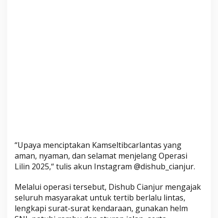
C
i
a
n
j
u
r
“Upaya menciptakan Kamseltibcarlantas yang
aman, nyaman, dan selamat menjelang Operasi
Lilin 2025,“ tulis akun Instagram @dishub_cianjur.
Melalui operasi tersebut, Dishub Cianjur mengajak
seluruh masyarakat untuk tertib berlalu lintas,
lengkapi surat-surat kendaraan, gunakan helm