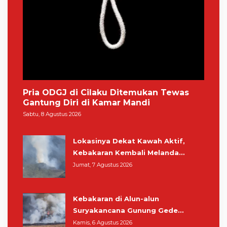
Pria ODGJ di Cilaku Ditemukan Tewas
Gantung Diri di Kamar Mandi
Sabtu, 8 Agustus 2026
Lokasinya Dekat Kawah Aktif,
Kebakaran Kembali Melanda
Kawasan Gunung Gede Pangrango
Jumat, 7 Agustus 2026
Kebakaran di Alun-alun
Suryakancana Gunung Gede
Pangrango, Relawan dan Warga
Kamis, 6 Agustus 2026