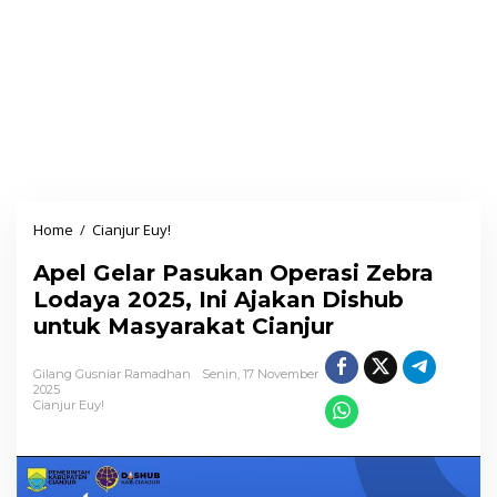
Home
/
Cianjur Euy!
A
p
Apel Gelar Pasukan Operasi Zebra
e
Lodaya 2025, Ini Ajakan Dishub
l
untuk Masyarakat Cianjur
G
e
Gilang Gusniar Ramadhan
Senin, 17 November
l
2025
Cianjur Euy!
a
r
P
a