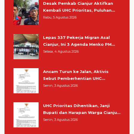
Desak Pemkab Cianjur Aktifkan
Kembali UHC Prioritas, Puluhan
Warga Unjuk Rasa di Pendopo
Rabu, 5 Agustus 2026
Lepas 337 Pekerja Migran Asal
Cianjur, Ini 3 Agenda Menko PM
Muhaimin di Kota Santri
Selasa, 4 Agustus 2026
Ancam Turun ke Jalan, Aktivis
Sebut Pemberhentian UHC
Prioritas Rampas Hak Hidup
Senin, 3 Agustus 2026
Masyarakat Cianjur
UHC Prioritas Dihentikan, Janji
Bupati dan Harapan Warga Cianjur
Berobat Gratis Cukup Tunjukkan
Senin, 3 Agustus 2026
KTP Sirna