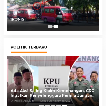
IRONIS…
POLITIK TERBARU
Ada Aksi Saling Klaim Kemenangan, CRC
Ingatkan Penyelenggara Pemilu Jangan
Ada Pergeseran Suara
Di Politik, Aktualita
|
Kamis, 28 November 2024