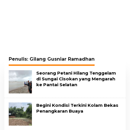
Penulis:
Gilang Gusniar Ramadhan
Seorang Petani Hilang Tenggelam
di Sungai Cisokan yang Mengarah
ke Pantai Selatan
Begini Kondisi Terkini Kolam Bekas
Penangkaran Buaya