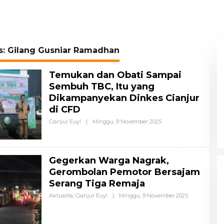
s:
Gilang Gusniar Ramadhan
Temukan dan Obati Sampai
Sembuh TBC, Itu yang
Dikampanyekan Dinkes Cianjur
di CFD
Cianjur Euy!
|
Minggu, 9 November 2025
O
L
E
H
G
I
Gegerkan Warga Nagrak,
L
Gerombolan Pemotor Bersajam
A
N
Serang Tiga Remaja
G
G
Aktualita
,
Cianjur Euy!
|
Minggu, 9 November 2025
O
U
L
S
E
N
H
I
G