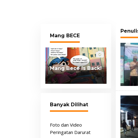
Penuli
Mang BECE
Mang Bece Is Back!
Banyak Dilihat
Foto dan Video
Peringatan Darurat