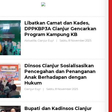
Libatkan Camat dan Kades,
DPPKBP3A Cianjur Gencarkan
Program Kampung KB
Aktualita
,
Cianjur Euy!
|
Sabtu, 8 November 2025
O
L
E
H
G
I
L
Dinsos Cianjur Sosialisasikan
A
N
Pencegahan dan Penanganan
G
G
Anak Berhadapan dengan
U
Hukum
S
N
Cianjur Euy!
|
Sabtu, 8 November 2025
O
I
L
A
E
R
H
R
G
A
I
M
Bupati dan Kadinsos Cianjur
L
A