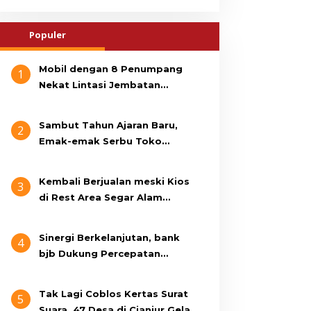
Populer
Mobil dengan 8 Penumpang
1
Nekat Lintasi Jembatan
Gantung, KDM Minta Bupati
Cianjur Cari Identitas
Sambut Tahun Ajaran Baru,
2
Pengemudi
Emak-emak Serbu Toko
Seragam di Jalan Siti Jenab
Kembali Berjualan meski Kios
3
di Rest Area Segar Alam
Dibongkar, Pedagang: Ini
Bukan Bangunan Liar, Kami
Sinergi Berkelanjutan, bank
4
Bayar Pajak
bjb Dukung Percepatan
Program Rumah Layak Huni
Melalui BSPS 2026
Tak Lagi Coblos Kertas Surat
5
Suara, 47 Desa di Cianjur Gelar