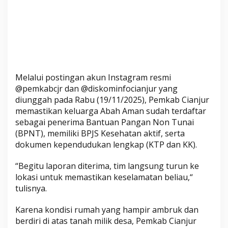
h
A
m
a
n
d
a
Melalui postingan akun Instagram resmi
n
@pemkabcjr dan @diskominfocianjur yang
B
diunggah pada Rabu (19/11/2025), Pemkab Cianjur
e
memastikan keluarga Abah Aman sudah terdaftar
r
sebagai penerima Bantuan Pangan Non Tunai
i
(BPNT), memiliki BPJS Kesehatan aktif, serta
k
dokumen kependudukan lengkap (KTP dan KK).
a
“Begitu laporan diterima, tim langsung turun ke
n
lokasi untuk memastikan keselamatan beliau,“
B
tulisnya.
a
n
Karena kondisi rumah yang hampir ambruk dan
t
berdiri di atas tanah milik desa, Pemkab Cianjur
u