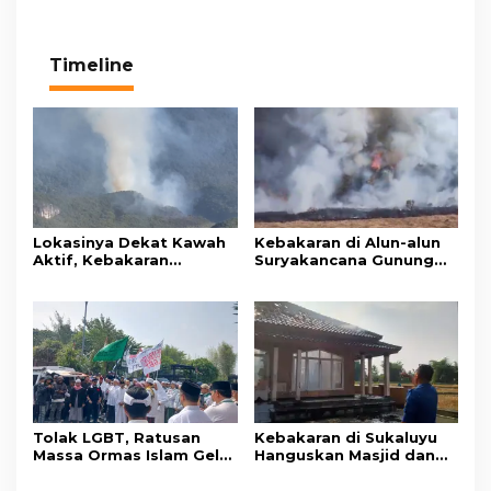
Timeline
Lokasinya Dekat Kawah
Kebakaran di Alun-alun
Aktif, Kebakaran
Suryakancana Gunung
Kembali Melanda
Gede Pangrango,
Kawasan Gunung Gede
Relawan dan Warga
Pangrango
Masih Bersiaga
Tolak LGBT, Ratusan
Kebakaran di Sukaluyu
Massa Ormas Islam Gelar
Hanguskan Masjid dan
Unjuk Rasa di DPRD
Madrasah Nurul Ikhsan
Cianjur