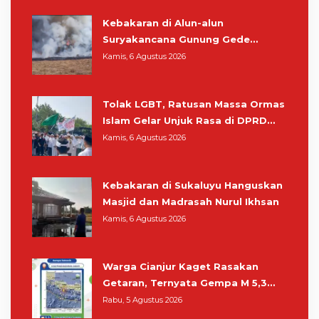
Kebakaran di Alun-alun
Suryakancana Gunung Gede
Pangrango, Relawan dan Warga
Kamis, 6 Agustus 2026
Masih Bersiaga
Tolak LGBT, Ratusan Massa Ormas
Islam Gelar Unjuk Rasa di DPRD
Cianjur
Kamis, 6 Agustus 2026
Kebakaran di Sukaluyu Hanguskan
Masjid dan Madrasah Nurul Ikhsan
Kamis, 6 Agustus 2026
Warga Cianjur Kaget Rasakan
Getaran, Ternyata Gempa M 5,3
Berpusat di Pangandaran
Rabu, 5 Agustus 2026