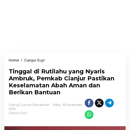
Home
/
Cianjur Euy!
T
i
Tinggal di Rutilahu yang Nyaris
n
Ambruk, Pemkab Cianjur Pastikan
g
Keselamatan Abah Aman dan
g
Berikan Bantuan
a
l
Gilang Gusniar Ramadhan
Rabu, 19 November
d
2025
Cianjur Euy!
i
R
u