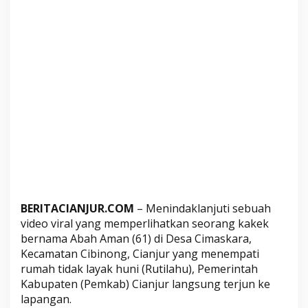
r
u
k
,
P
e
m
k
a
b
C
i
a
n
BERITACIANJUR.COM
– Menindaklanjuti sebuah
video viral yang memperlihatkan seorang kakek
j
bernama Abah Aman (61) di Desa Cimaskara,
u
Kecamatan Cibinong, Cianjur yang menempati
r
rumah tidak layak huni (Rutilahu), Pemerintah
P
Kabupaten (Pemkab) Cianjur langsung terjun ke
a
lapangan.
s