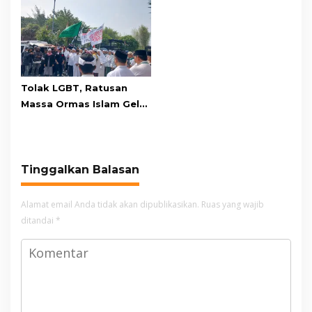
Kawasan Gunung Gede
Relawan dan Warga
Pangrango
Masih Bersiaga
Tolak LGBT, Ratusan
Massa Ormas Islam Gelar
Unjuk Rasa di DPRD
Cianjur
Tinggalkan Balasan
Alamat email Anda tidak akan dipublikasikan.
Ruas yang wajib
ditandai
*