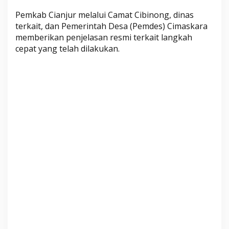
t
Pemkab Cianjur melalui Camat Cibinong, dinas
i
terkait, dan Pemerintah Desa (Pemdes) Cimaskara
k
memberikan penjelasan resmi terkait langkah
a
cepat yang telah dilakukan.
n
K
e
s
e
l
a
m
a
t
a
n
A
b
a