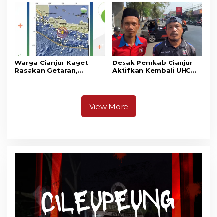
Warga Cianjur Kaget
Desak Pemkab Cianjur
Rasakan Getaran,
Aktifkan Kembali UHC
Ternyata Gempa M 5,3
Prioritas, Puluhan Warga
Berpusat di
Unjuk Rasa di Pendopo
Pangandaran
View More