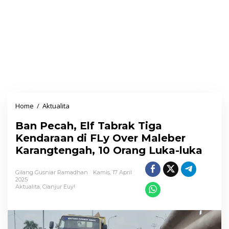
Home
/
Aktualita
B
a
Ban Pecah, Elf Tabrak Tiga
n
Kendaraan di FLy Over Maleber
P
Karangtengah, 10 Orang Luka-luka
e
c
Gilang Gusniar Ramadhan
Kamis, 17 April
a
2025
Aktualita
,
Cianjur Euy!
h
,
E
l