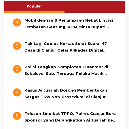
Populer
Mobil dengan 8 Penumpang Nekat Lintasi
1
Jembatan Gantung, KDM Minta Bupati
Cianjur Cari Identitas Pengemudi
Tak Lagi Coblos Kertas Surat Suara, 47
2
Desa di Cianjur Gelar Pilkades Digital
Oktober 2026 Mendatang
Polisi Tangkap Komplotan Curanmor di
3
Sukaluyu, Satu Terduga Pelaku Masih
Berumur 15 Tahun
Kasus Ai Juariah Dorong Pembentukan
4
Satgas TKW Non-Prosedural di Cianjur
Telusuri Sindikat TPPO, Polres Cianjur Buru
5
Sponsor yang Berangkatkan Ai Juariah ke
Libya Secara Ilegal