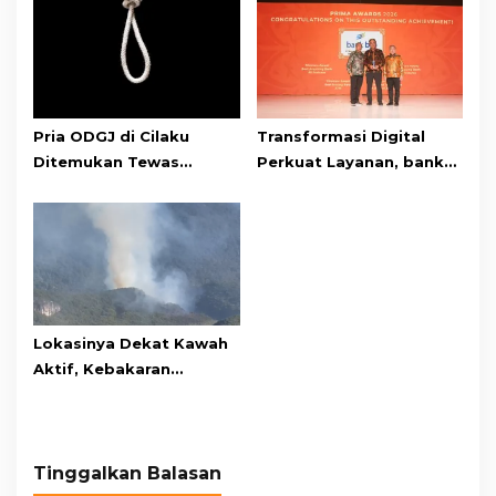
Pria ODGJ di Cilaku
Transformasi Digital
Ditemukan Tewas
Perkuat Layanan, bank
Gantung Diri di Kamar
bjb Raih Lima Titanium
Mandi
Awards pada PRIMA
Awards 2026
Lokasinya Dekat Kawah
Aktif, Kebakaran
Kembali Melanda
Kawasan Gunung Gede
Pangrango
Tinggalkan Balasan