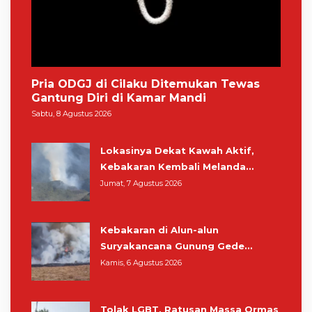
Pria ODGJ di Cilaku Ditemukan Tewas
Gantung Diri di Kamar Mandi
Sabtu, 8 Agustus 2026
Lokasinya Dekat Kawah Aktif,
Kebakaran Kembali Melanda
Kawasan Gunung Gede Pangrango
Jumat, 7 Agustus 2026
Kebakaran di Alun-alun
Suryakancana Gunung Gede
Pangrango, Relawan dan Warga
Kamis, 6 Agustus 2026
Masih Bersiaga
Tolak LGBT, Ratusan Massa Ormas