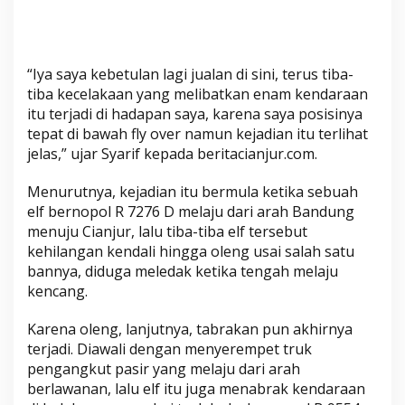
k
a
-
l
“Iya saya kebetulan lagi jualan di sini, terus tiba-
u
tiba kecelakaan yang melibatkan enam kendaraan
k
itu terjadi di hadapan saya, karena saya posisinya
a
tepat di bawah fly over namun kejadian itu terlihat
jelas,” ujar Syarif kepada beritacianjur.com.
Menurutnya, kejadian itu bermula ketika sebuah
elf bernopol R 7276 D melaju dari arah Bandung
menuju Cianjur, lalu tiba-tiba elf tersebut
kehilangan kendali hingga oleng usai salah satu
bannya, diduga meledak ketika tengah melaju
kencang.
Karena oleng, lanjutnya, tabrakan pun akhirnya
terjadi. Diawali dengan menyerempet truk
pengangkut pasir yang melaju dari arah
berlawanan, lalu elf itu juga menabrak kendaraan