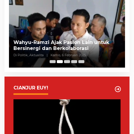
Selisih Suara Tipis, MK Tolak Gugatan
A
Herman-Ibang, KPU Segera Tetapkan
H
Wahyu-Ramzi
S
Di Politik, Aktualita
|
Rabu, 5 Februari 2025
Di 
CIANJUR EUY!