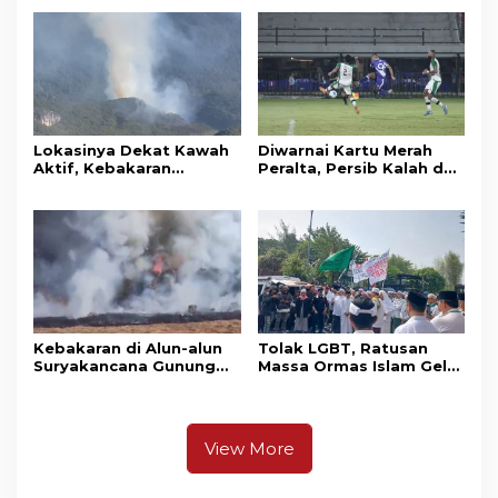
Mandi
Awards pada PRIMA
Awards 2026
Lokasinya Dekat Kawah
Diwarnai Kartu Merah
Aktif, Kebakaran
Peralta, Persib Kalah dari
Kembali Melanda
Persebaya Lewat Drama
Kawasan Gunung Gede
Adu Penalti
Pangrango
Kebakaran di Alun-alun
Tolak LGBT, Ratusan
Suryakancana Gunung
Massa Ormas Islam Gelar
Gede Pangrango,
Unjuk Rasa di DPRD
Relawan dan Warga
Cianjur
Masih Bersiaga
View More