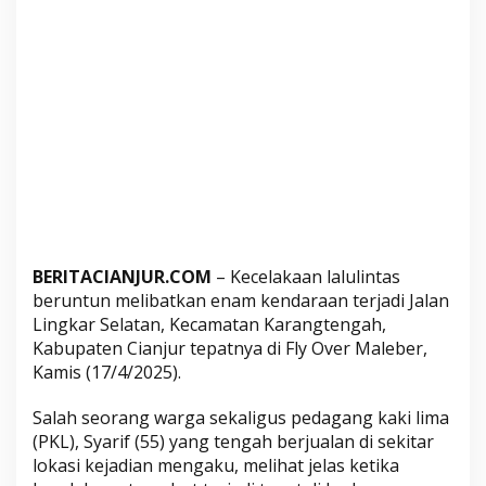
n
d
i
F
L
y
O
v
e
r
M
BERITACIANJUR.COM
– Kecelakaan lalulintas
a
beruntun melibatkan enam kendaraan terjadi Jalan
l
Lingkar Selatan, Kecamatan Karangtengah,
e
Kabupaten Cianjur tepatnya di Fly Over Maleber,
b
Kamis (17/4/2025).
e
r
Salah seorang warga sekaligus pedagang kaki lima
K
(PKL), Syarif (55) yang tengah berjualan di sekitar
a
lokasi kejadian mengaku, melihat jelas ketika
r