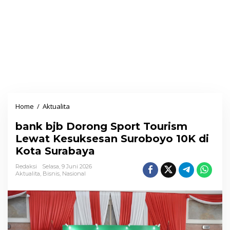
Home
/
Aktualita
b
a
bank bjb Dorong Sport Tourism
n
Lewat Kesuksesan Suroboyo 10K di
k
Kota Surabaya
b
j
Redaksi
Selasa, 9 Juni 2026
Aktualita
,
Bisnis
,
Nasional
b
D
o
r
o