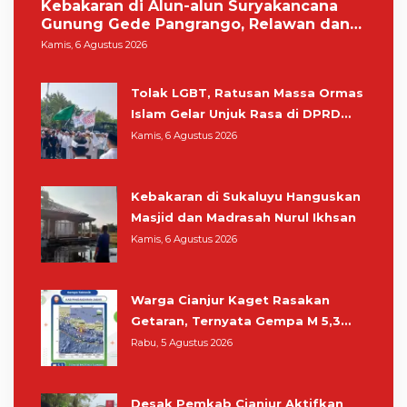
Kebakaran di Alun-alun Suryakancana
Gunung Gede Pangrango, Relawan dan
Warga Masih Bersiaga
Kamis, 6 Agustus 2026
Tolak LGBT, Ratusan Massa Ormas
Islam Gelar Unjuk Rasa di DPRD
Cianjur
Kamis, 6 Agustus 2026
Kebakaran di Sukaluyu Hanguskan
Masjid dan Madrasah Nurul Ikhsan
Kamis, 6 Agustus 2026
Warga Cianjur Kaget Rasakan
Getaran, Ternyata Gempa M 5,3
Berpusat di Pangandaran
Rabu, 5 Agustus 2026
Desak Pemkab Cianjur Aktifkan