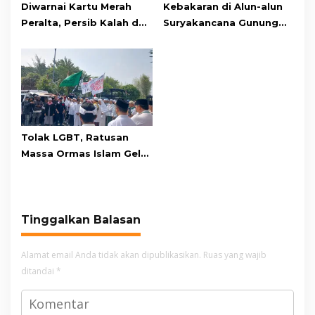
Diwarnai Kartu Merah
Kebakaran di Alun-alun
Peralta, Persib Kalah dari
Suryakancana Gunung
Persebaya Lewat Drama
Gede Pangrango,
Adu Penalti
Relawan dan Warga
Masih Bersiaga
Tolak LGBT, Ratusan
Massa Ormas Islam Gelar
Unjuk Rasa di DPRD
Cianjur
Tinggalkan Balasan
Alamat email Anda tidak akan dipublikasikan.
Ruas yang wajib
ditandai
*