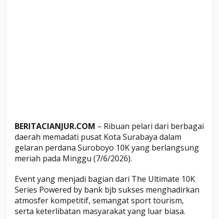
K
e
s
u
k
s
e
s
a
n
S
u
BERITACIANJUR.COM
– Ribuan pelari dari berbagai
r
daerah memadati pusat Kota Surabaya dalam
o
gelaran perdana Suroboyo 10K yang berlangsung
meriah pada Minggu (7/6/2026).
b
o
Event yang menjadi bagian dari The Ultimate 10K
y
Series Powered by bank bjb sukses menghadirkan
o
atmosfer kompetitif, semangat sport tourism,
1
serta keterlibatan masyarakat yang luar biasa.
0