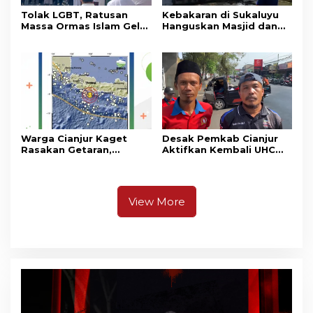
Tolak LGBT, Ratusan
Kebakaran di Sukaluyu
Massa Ormas Islam Gelar
Hanguskan Masjid dan
Unjuk Rasa di DPRD
Madrasah Nurul Ikhsan
Cianjur
Warga Cianjur Kaget
Desak Pemkab Cianjur
Rasakan Getaran,
Aktifkan Kembali UHC
Ternyata Gempa M 5,3
Prioritas, Puluhan Warga
Berpusat di
Unjuk Rasa di Pendopo
Pangandaran
View More