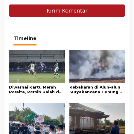
Timeline
Diwarnai Kartu Merah
Kebakaran di Alun-alun
Peralta, Persib Kalah dari
Suryakancana Gunung
Persebaya Lewat Drama
Gede Pangrango,
Adu Penalti
Relawan dan Warga
Masih Bersiaga