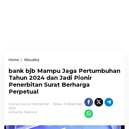
Home
/
Aktualita
b
a
bank bjb Mampu Jaga Pertumbuhan
n
Tahun 2024 dan Jadi Pionir
k
Penerbitan Surat Berharga
b
Perpetual
j
b
Gilang Gusniar Ramadhan
Selasa, 10 Desember
M
2024
Aktualita
,
Nasional
a
m
p