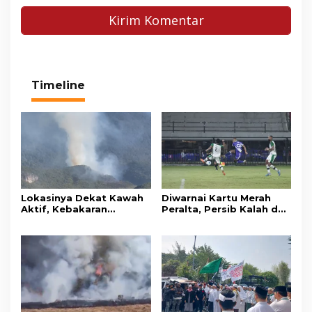
Timeline
Lokasinya Dekat Kawah
Diwarnai Kartu Merah
Aktif, Kebakaran
Peralta, Persib Kalah dari
Kembali Melanda
Persebaya Lewat Drama
Kawasan Gunung Gede
Adu Penalti
Pangrango