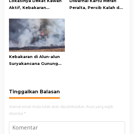
Lokasinya Dekat Kawah
Diwarnai Kartu Merah
Aktif, Kebakaran
Peralta, Persib Kalah dari
Kembali Melanda
Persebaya Lewat Drama
Kawasan Gunung Gede
Adu Penalti
Pangrango
Kebakaran di Alun-alun
Suryakancana Gunung
Gede Pangrango,
Relawan dan Warga
Masih Bersiaga
Tinggalkan Balasan
Alamat email Anda tidak akan dipublikasikan.
Ruas yang wajib
ditandai
*