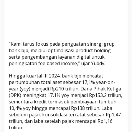
r
g
a
P
e
r
p
“Kami terus fokus pada penguatan sinergi grup
e
bank bjb, melalui optimalisasi product holding
t
serta pengembangan layanan digital untuk
u
peningkatan fee based income,” ujar Yuddy.
a
l
Hingga kuartal III 2024, bank bjb mencatat
pertumbuhan total aset sebesar 17,1% year-on-
year (yoy) menjadi Rp210 triliun. Dana Pihak Ketiga
(DPK) meningkat 17,1% yoy menjadi Rp153,2 triliun,
sementara kredit termasuk pembiayaan tumbuh
10,4% yoy hingga mencapai Rp138 triliun. Laba
sebelum pajak konsolidasi tercatat sebesar Rp1,47
triliun, dan laba setelah pajak mencapai Rp1,16
triliun.