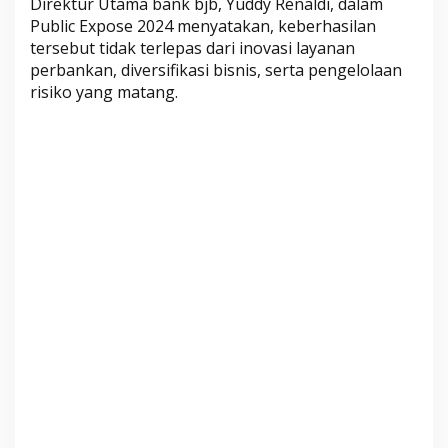
Direktur Utama bank bjb, Yuddy Renaldi, dalam
e
Public Expose 2024 menyatakan, keberhasilan
n
tersebut tidak terlepas dari inovasi layanan
e
perbankan, diversifikasi bisnis, serta pengelolaan
r
risiko yang matang.
b
i
t
a
n
S
u
r
a
t
B
e
r
h
a