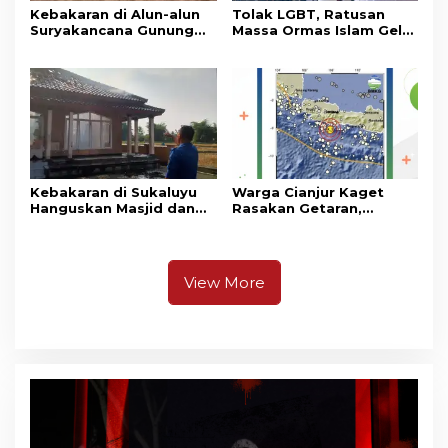
Kebakaran di Alun-alun
Tolak LGBT, Ratusan
Suryakancana Gunung
Massa Ormas Islam Gelar
Gede Pangrango,
Unjuk Rasa di DPRD
Relawan dan Warga
Cianjur
Masih Bersiaga
Kebakaran di Sukaluyu
Warga Cianjur Kaget
Hanguskan Masjid dan
Rasakan Getaran,
Madrasah Nurul Ikhsan
Ternyata Gempa M 5,3
Berpusat di
Pangandaran
View More