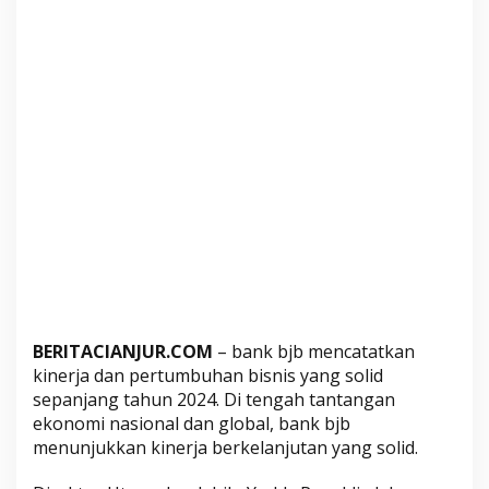
u
n
2
0
2
4
d
a
n
J
a
d
i
P
BERITACIANJUR.COM
– bank bjb mencatatkan
i
kinerja dan pertumbuhan bisnis yang solid
o
sepanjang tahun 2024. Di tengah tantangan
n
ekonomi nasional dan global, bank bjb
i
menunjukkan kinerja berkelanjutan yang solid.
r
P