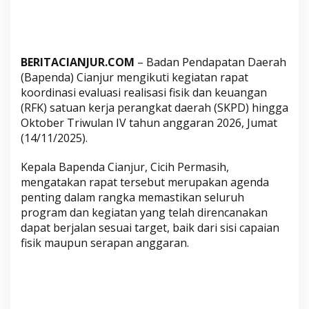
s
i
F
i
BERITACIANJUR.COM
– Badan Pendapatan Daerah
s
(Bapenda) Cianjur mengikuti kegiatan rapat
i
koordinasi evaluasi realisasi fisik dan keuangan
k
(RFK) satuan kerja perangkat daerah (SKPD) hingga
d
Oktober Triwulan IV tahun anggaran 2026, Jumat
a
(14/11/2025).
n
Kepala Bapenda Cianjur, Cicih Permasih,
K
mengatakan rapat tersebut merupakan agenda
e
penting dalam rangka memastikan seluruh
u
program dan kegiatan yang telah direncanakan
a
dapat berjalan sesuai target, baik dari sisi capaian
n
fisik maupun serapan anggaran.
g
a
n