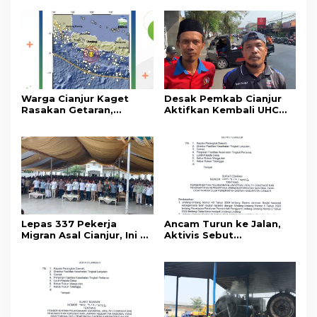
Warga Cianjur Kaget
Desak Pemkab Cianjur
Rasakan Getaran,
Aktifkan Kembali UHC
Ternyata Gempa M 5,3
Prioritas, Puluhan Warga
Berpusat di
Unjuk Rasa di Pendopo
Pangandaran
Lepas 337 Pekerja
Ancam Turun ke Jalan,
Migran Asal Cianjur, Ini 3
Aktivis Sebut
Agenda Menko PM
Pemberhentian UHC
Muhaimin di Kota Santri
Prioritas Rampas Hak
Hidup Masyarakat
Cianjur