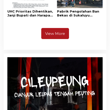
UHC Prioritas Dihentikan,
Pabrik Pengolahan Ban
Janji Bupati dan Harapan
Bekas di Sukaluyu
Warga Cianjur Berobat
Terbakar, Api Dipicu
Gratis Cukup Tunjukkan
Semburan Uap Panas
KTP Sirna
Boiler
View More