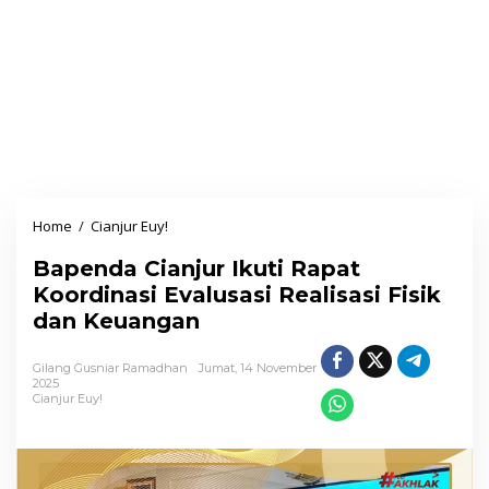
Home
/
Cianjur Euy!
B
a
Bapenda Cianjur Ikuti Rapat
p
Koordinasi Evalusasi Realisasi Fisik
e
dan Keuangan
n
d
Gilang Gusniar Ramadhan
Jumat, 14 November
a
2025
Cianjur Euy!
C
i
a
n