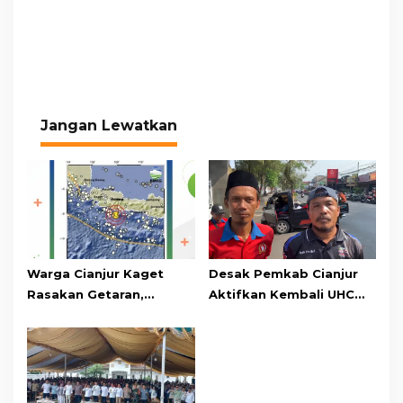
Jangan Lewatkan
Warga Cianjur Kaget
Desak Pemkab Cianjur
Rasakan Getaran,
Aktifkan Kembali UHC
Ternyata Gempa M 5,3
Prioritas, Puluhan Warga
Berpusat di
Unjuk Rasa di Pendopo
Pangandaran