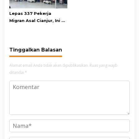
Lepas 337 Pekerja
Migran Asal Cianjur, Ini 3
Agenda Menko PM
Muhaimin di Kota Santri
Tinggalkan Balasan
Alamat email Anda tidak akan dipublikasikan.
Ruas yang wajib
ditandai
*