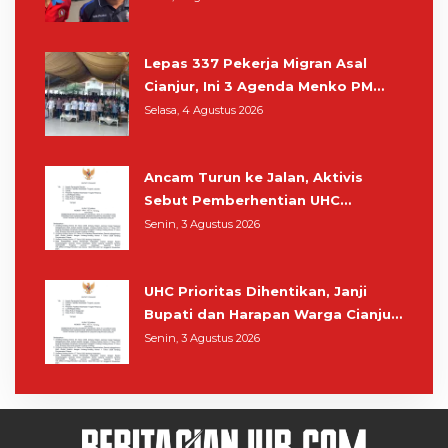
Lepas 337 Pekerja Migran Asal
Cianjur, Ini 3 Agenda Menko PM
Muhaimin di Kota Santri
Selasa, 4 Agustus 2026
Ancam Turun ke Jalan, Aktivis
Sebut Pemberhentian UHC
Prioritas Rampas Hak Hidup
Senin, 3 Agustus 2026
Masyarakat Cianjur
UHC Prioritas Dihentikan, Janji
Bupati dan Harapan Warga Cianjur
Berobat Gratis Cukup Tunjukkan
Senin, 3 Agustus 2026
KTP Sirna