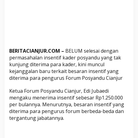
m
P
o
s
y
a
n
d
BERITACIANJUR.COM –
BELUM selesai dengan
permasahalan insentif kader posyandu yang tak
u
kunjung diterima para kader, kini muncul
C
kejanggalan baru terkait besaran insentif yang
i
diterima para pengurus Forum Posyandu Cianjur
a
n
Ketua Forum Posyandu Cianjur, Edi Jubaedi
j
mengaku menerima insentif sebesar Rp1.250.000
u
per bulannya. Menurutnya, besaran insentif yang
r
diterima para pengurus forum berbeda-beda dan
J
tergantung jabatannya.
a
d
i