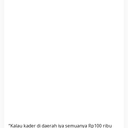
S
o
r
o
t
a
n
“Kalau kader di daerah iya semuanya Rp100 ribu