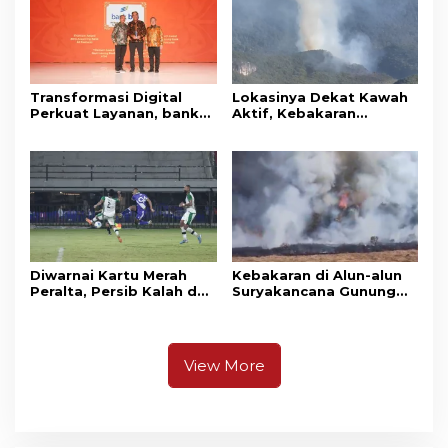
Transformasi Digital
Lokasinya Dekat Kawah
Perkuat Layanan, bank
Aktif, Kebakaran
bjb Raih Lima Titanium
Kembali Melanda
Awards pada PRIMA
Kawasan Gunung Gede
Awards 2026
Pangrango
Diwarnai Kartu Merah
Kebakaran di Alun-alun
Peralta, Persib Kalah dari
Suryakancana Gunung
Persebaya Lewat Drama
Gede Pangrango,
Adu Penalti
Relawan dan Warga
Masih Bersiaga
View More