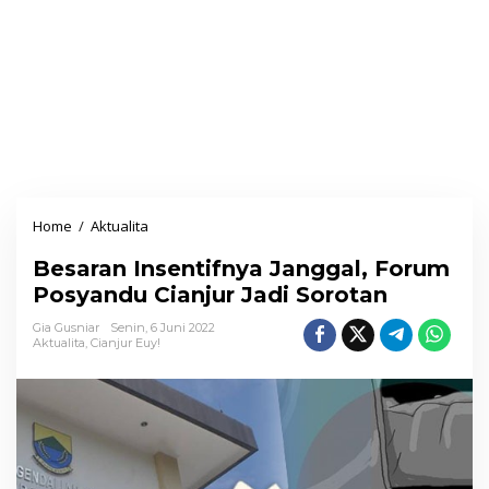
Home
/
Aktualita
B
e
Besaran Insentifnya Janggal, Forum
s
Posyandu Cianjur Jadi Sorotan
a
r
Gia Gusniar
Senin, 6 Juni 2022
Aktualita
,
Cianjur Euy!
a
n
I
n
s
e