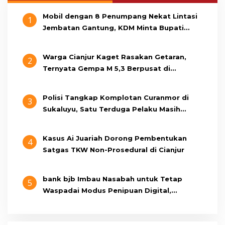
Mobil dengan 8 Penumpang Nekat Lintasi
1
Jembatan Gantung, KDM Minta Bupati
Cianjur Cari Identitas Pengemudi
Warga Cianjur Kaget Rasakan Getaran,
2
Ternyata Gempa M 5,3 Berpusat di
Pangandaran
Polisi Tangkap Komplotan Curanmor di
3
Sukaluyu, Satu Terduga Pelaku Masih
Berumur 15 Tahun
Kasus Ai Juariah Dorong Pembentukan
4
Satgas TKW Non-Prosedural di Cianjur
bank bjb Imbau Nasabah untuk Tetap
5
Waspadai Modus Penipuan Digital,
Pastikan Berkomunikasi Melalui Kanal
Resmi bank bjb