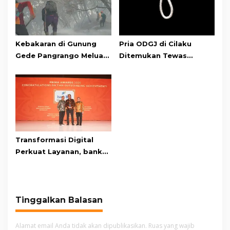
Kebakaran di Gunung
Pria ODGJ di Cilaku
Gede Pangrango Meluas,
Ditemukan Tewas
10 Titik Api Baru Muncul
Gantung Diri di Kamar
di Area Kawah Wadon
Mandi
Transformasi Digital
Perkuat Layanan, bank
bjb Raih Lima Titanium
Awards pada PRIMA
Awards 2026
Tinggalkan Balasan
Alamat email Anda tidak akan dipublikasikan.
Ruas yang wajib