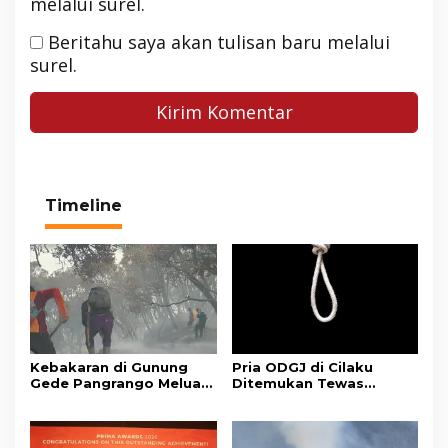
melalui surel.
Beritahu saya akan tulisan baru melalui
surel.
Timeline
Kebakaran di Gunung
Pria ODGJ di Cilaku
Gede Pangrango Meluas,
Ditemukan Tewas
10 Titik Api Baru Muncul
Gantung Diri di Kamar
di Area Kawah Wadon
Mandi