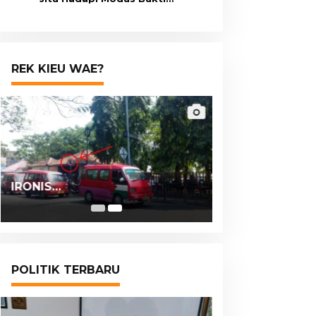
Transfer Palsu
REK KIEU WAE?
IRONIS…
POLITIK TERBARU