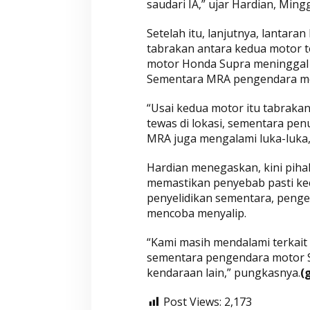
saudari IA,” ujar Hardian, Ming
Setelah itu, lanjutnya, lantar
tabrakan antara kedua motor t
motor Honda Supra meninggal du
Sementara MRA pengendara mot
“Usai kedua motor itu tabraka
tewas di lokasi, sementara pe
MRA juga mengalami luka-luka,
Hardian menegaskan, kini piha
memastikan penyebab pasti kec
penyelidikan sementara, penge
mencoba menyalip.
“Kami masih mendalami terkait
sementara pengendara motor S
kendaraan lain,” pungkasnya.
(
Post Views:
2,173