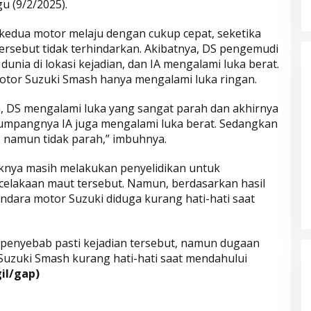
gu (9/2/2025).
an kedua motor melaju dengan cukup cepat, seketika
ersebut tidak terhindarkan. Akibatnya, DS pengemudi
nia di lokasi kejadian, dan IA mengalami luka berat.
or Suzuki Smash hanya mengalami luka ringan.
n, DS mengalami luka yang sangat parah dan akhirnya
numpangnya IA juga mengalami luka berat. Sedangkan
 namun tidak parah,” imbuhnya.
knya masih melakukan penyelidikan untuk
elakaan maut tersebut. Namun, berdasarkan hasil
Parkir Sembarangan
ndara motor Suzuki diduga kurang hati-hati saat
 penyebab pasti kejadian tersebut, namun dugaan
uzuki Smash kurang hati-hati saat mendahului
gil/gap)