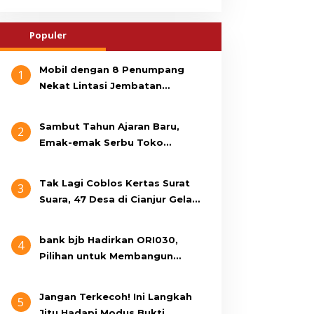
Populer
Mobil dengan 8 Penumpang
1
Nekat Lintasi Jembatan
Gantung, KDM Minta Bupati
Cianjur Cari Identitas
Sambut Tahun Ajaran Baru,
2
Pengemudi
Emak-emak Serbu Toko
Seragam di Jalan Siti Jenab
Tak Lagi Coblos Kertas Surat
3
Suara, 47 Desa di Cianjur Gelar
Pilkades Digital Oktober 2026
Mendatang
bank bjb Hadirkan ORI030,
4
Pilihan untuk Membangun
Masa Depan Lebih Sejahtera
Jangan Terkecoh! Ini Langkah
5
Jitu Hadapi Modus Bukti