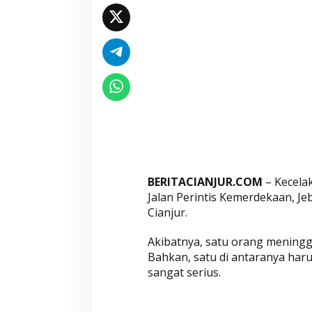
r
a
n
g
M
e
n
i
n
g
g
BERITACIANJUR.COM
– Kecela
a
Jalan Perintis Kemerdekaan, Je
l
Cianjur.
D
u
Akibatnya, satu orang meningg
n
Bahkan, satu di antaranya haru
i
sangat serius.
a