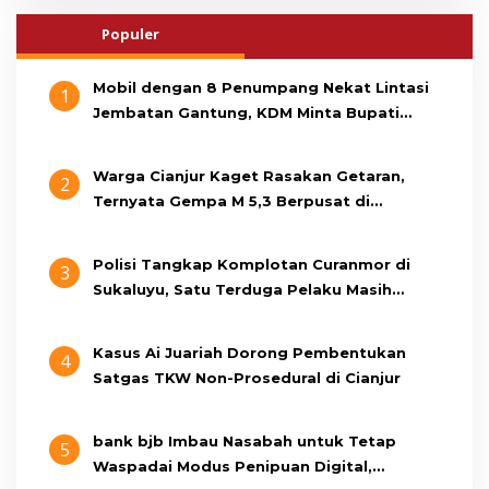
Populer
Mobil dengan 8 Penumpang Nekat Lintasi
1
Jembatan Gantung, KDM Minta Bupati
Cianjur Cari Identitas Pengemudi
Warga Cianjur Kaget Rasakan Getaran,
2
Ternyata Gempa M 5,3 Berpusat di
Pangandaran
Polisi Tangkap Komplotan Curanmor di
3
Sukaluyu, Satu Terduga Pelaku Masih
Berumur 15 Tahun
Kasus Ai Juariah Dorong Pembentukan
4
Satgas TKW Non-Prosedural di Cianjur
bank bjb Imbau Nasabah untuk Tetap
5
Waspadai Modus Penipuan Digital,