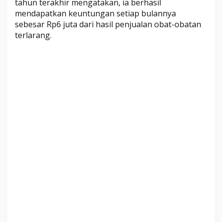
tahun terakhir mengatakan, ia berhasil
a
mendapatkan keuntungan setiap bulannya
k
sebesar Rp6 juta dari hasil penjualan obat-obatan
u
terlarang.
B
i
s
a
R
a
u
p
U
n
t
u
n
g
h
i