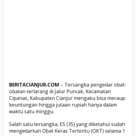
a
r
a
n
g
d
i
J
a
l
u
r
P
BERITACIANJUR.COM
– Tersangka pengedar obat-
obatan terlarang di Jalur Puncak, Kecamatan
u
Cipanas, Kabupaten Cianjur mengaku bisa meraup
n
keuntungan hingga jutaan rupiah hanya dalam
c
waktu satu minggu.
a
k
Salah satu tersangka, ES (35) yang diketahui sudah
N
mengedarkan Obat Keras Tertentu (OKT) selama 1
g