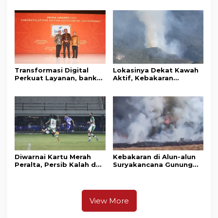
di Area Kawah Wadon
Mandi
Transformasi Digital
Lokasinya Dekat Kawah
Perkuat Layanan, bank
Aktif, Kebakaran
bjb Raih Lima Titanium
Kembali Melanda
Awards pada PRIMA
Kawasan Gunung Gede
Awards 2026
Pangrango
Diwarnai Kartu Merah
Kebakaran di Alun-alun
Peralta, Persib Kalah dari
Suryakancana Gunung
Persebaya Lewat Drama
Gede Pangrango,
Adu Penalti
Relawan dan Warga
Masih Bersiaga
View More