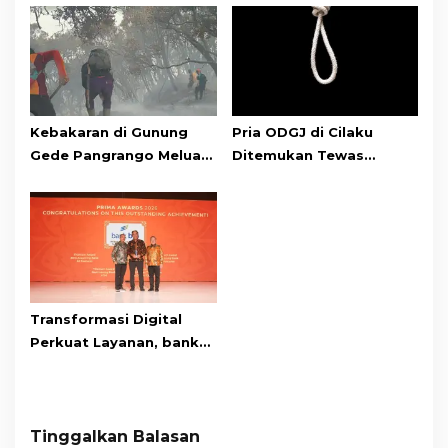
Kebakaran di Gunung
Pria ODGJ di Cilaku
Gede Pangrango Meluas,
Ditemukan Tewas
10 Titik Api Baru Muncul
Gantung Diri di Kamar
di Area Kawah Wadon
Mandi
Transformasi Digital
Perkuat Layanan, bank
bjb Raih Lima Titanium
Awards pada PRIMA
Awards 2026
Tinggalkan Balasan