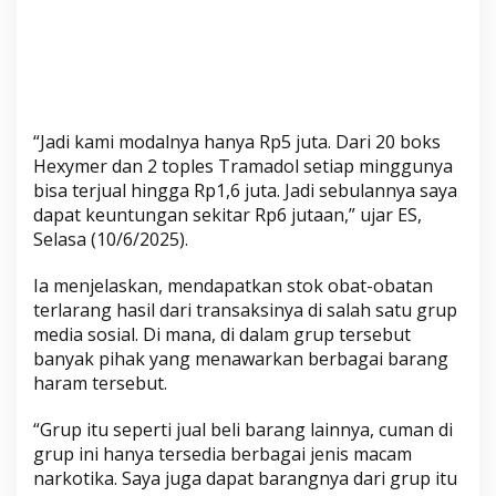
n
g
g
a
J
u
“Jadi kami modalnya hanya Rp5 juta. Dari 20 boks
t
Hexymer dan 2 toples Tramadol setiap minggunya
a
bisa terjual hingga Rp1,6 juta. Jadi sebulannya saya
a
dapat keuntungan sekitar Rp6 jutaan,” ujar ES,
n
Selasa (10/6/2025).
R
u
Ia menjelaskan, mendapatkan stok obat-obatan
p
terlarang hasil dari transaksinya di salah satu grup
media sosial. Di mana, di dalam grup tersebut
i
banyak pihak yang menawarkan berbagai barang
a
haram tersebut.
h
“Grup itu seperti jual beli barang lainnya, cuman di
grup ini hanya tersedia berbagai jenis macam
narkotika. Saya juga dapat barangnya dari grup itu