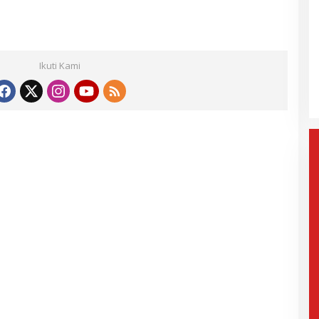
ak Paslon Lain
Selisih Suara Tipis, MK Tolak
i dan
Gugatan Herman-Ibang, KPU
Ikuti Kami
Segera Tetapkan Wahyu-
mis, 6 Februari 2025
Di Politik, Aktualita
|
Rabu, 5 Februari 2025
Ramzi