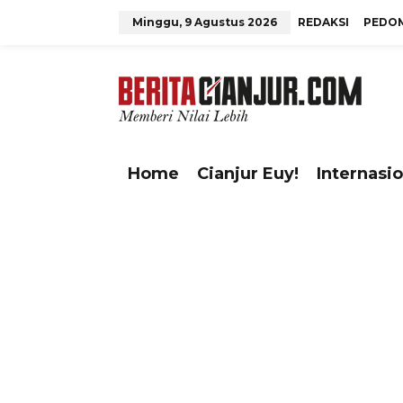
L
Minggu, 9 Agustus 2026
REDAKSI
PEDO
e
w
tutup
a
t
i
k
e
Home
Cianjur Euy!
Internasio
k
o
n
t
e
n