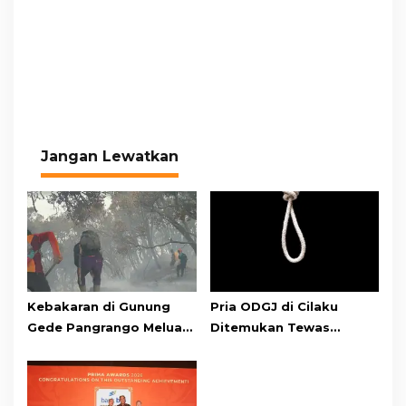
Jangan Lewatkan
Kebakaran di Gunung
Pria ODGJ di Cilaku
Gede Pangrango Meluas,
Ditemukan Tewas
10 Titik Api Baru Muncul
Gantung Diri di Kamar
di Area Kawah Wadon
Mandi