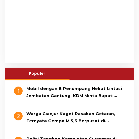
Populer
Mobil dengan 8 Penumpang Nekat Lintasi
1
Jembatan Gantung, KDM Minta Bupati
Cianjur Cari Identitas Pengemudi
Warga Cianjur Kaget Rasakan Getaran,
2
Ternyata Gempa M 5,3 Berpusat di
Pangandaran
Polisi Tangkap Komplotan Curanmor di