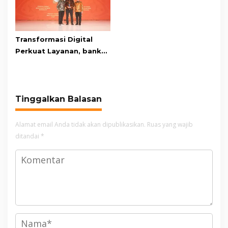
Transformasi Digital
Perkuat Layanan, bank
bjb Raih Lima Titanium
Awards pada PRIMA
Awards 2026
Tinggalkan Balasan
Alamat email Anda tidak akan dipublikasikan.
Ruas yang wajib
ditandai
*