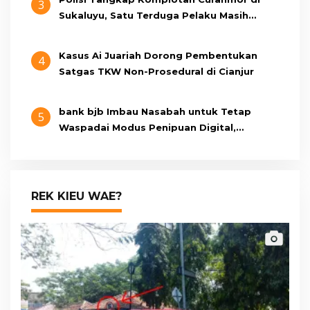
3
Sukaluyu, Satu Terduga Pelaku Masih
Berumur 15 Tahun
Kasus Ai Juariah Dorong Pembentukan
4
Satgas TKW Non-Prosedural di Cianjur
bank bjb Imbau Nasabah untuk Tetap
5
Waspadai Modus Penipuan Digital,
Pastikan Berkomunikasi Melalui Kanal
Resmi bank bjb
REK KIEU WAE?