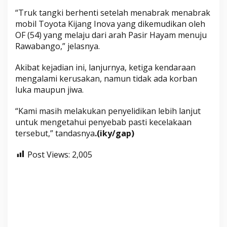
R
“Truk tangki berhenti setelah menabrak menabrak
u
mobil Toyota Kijang Inova yang dikemudikan oleh
s
OF (54) yang melaju dari arah Pasir Hayam menuju
a
Rawabango,” jelasnya.
k
P
Akibat kejadian ini, lanjurnya, ketiga kendaraan
a
mengalami kerusakan, namun tidak ada korban
luka maupun jiwa.
r
a
“Kami masih melakukan penyelidikan lebih lanjut
h
untuk mengetahui penyebab pasti kecelakaan
tersebut,” tandasnya
.(iky/gap)
Post Views:
2,005