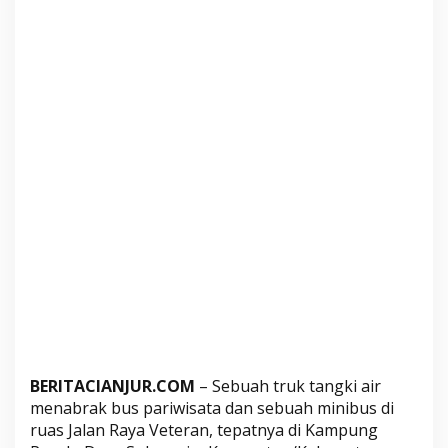
k
i
A
i
r
H
a
n
t
a
m
B
u
s
d
a
n
BERITACIANJUR.COM
– Sebuah truk tangki air
M
menabrak bus pariwisata dan sebuah minibus di
i
ruas Jalan Raya Veteran, tepatnya di Kampung
n