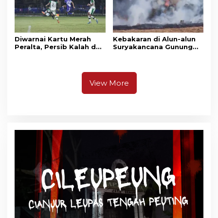
Diwarnai Kartu Merah
Kebakaran di Alun-alun
Peralta, Persib Kalah dari
Suryakancana Gunung
Persebaya Lewat Drama
Gede Pangrango,
Adu Penalti
Relawan dan Warga
Masih Bersiaga
View More