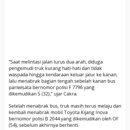
i
a
n
j
u
r
,
T
i
g
“Saat melintasi jalan lurus dua arah, diduga
a
pengemudi truk kurang hati-hati dan tidak
waspada hingga kendaraan keluar jalur ke kanan,
K
lalu menabrak bagian tengah sebelah kanan bus
e
pariwisata bernomor polisi F 7796 yang
n
dikemudikan S (32),” ujar Cakra.
d
a
Setelah menabrak bus, truk masih terus melaju dan
r
kembali menabrak mobil Toyota Kijang Inova
a
bernomor polisi B 2044 yang dikemudikan oleh OF
a
(54), sebelum akhirnya berhenti.
n