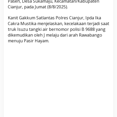
Paseh, Desa Sukamaju, Kecamatan/Kabupaten
i
Cianjur, pada Jumat (8/8/2025).
b
u
Kanit Gakkum Satlantas Polres Cianjur, Ipda Ika
s
Cakra Mustika menjelaskan, kecelakaan terjadi saat
d
truk Isuzu tangki air bernomor polisi B 9688 yang
i
dikemudikan oleh J melaju dari arah Rawabango
J
menuju Pasir Hayam.
a
l
a
n
V
e
t
e
r
a
n
C