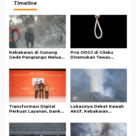
Timeline
Kebakaran di Gunung
Pria ODGJ di Cilaku
Gede Pangrango Meluas,
Ditemukan Tewas
10 Titik Api Baru Muncul
Gantung Diri di Kamar
di Area Kawah Wadon
Mandi
Transformasi Digital
Lokasinya Dekat Kawah
Perkuat Layanan, bank
Aktif, Kebakaran
bjb Raih Lima Titanium
Kembali Melanda
Awards pada PRIMA
Kawasan Gunung Gede
Awards 2026
Pangrango