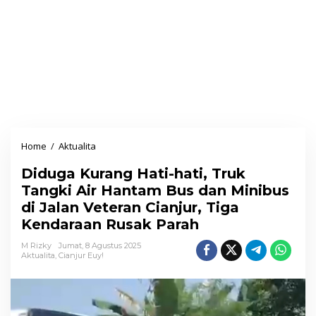
Home
/
Aktualita
D
i
Diduga Kurang Hati-hati, Truk
d
Tangki Air Hantam Bus dan Minibus
u
di Jalan Veteran Cianjur, Tiga
g
Kendaraan Rusak Parah
a
K
M Rizky
Jumat, 8 Agustus 2025
Aktualita
,
Cianjur Euy!
u
r
a
n