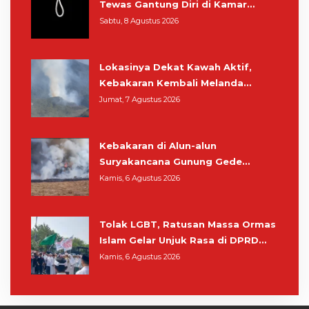
Tewas Gantung Diri di Kamar
Mandi
Sabtu, 8 Agustus 2026
Lokasinya Dekat Kawah Aktif,
Kebakaran Kembali Melanda
Kawasan Gunung Gede Pangrango
Jumat, 7 Agustus 2026
Kebakaran di Alun-alun
Suryakancana Gunung Gede
Pangrango, Relawan dan Warga
Kamis, 6 Agustus 2026
Masih Bersiaga
Tolak LGBT, Ratusan Massa Ormas
Islam Gelar Unjuk Rasa di DPRD
Cianjur
Kamis, 6 Agustus 2026