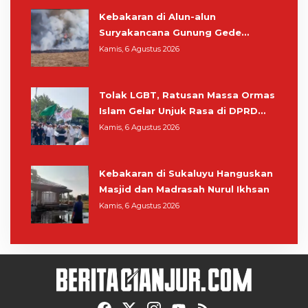
Kebakaran di Alun-alun
Suryakancana Gunung Gede
Pangrango, Relawan dan Warga
Kamis, 6 Agustus 2026
Masih Bersiaga
Tolak LGBT, Ratusan Massa Ormas
Islam Gelar Unjuk Rasa di DPRD
Cianjur
Kamis, 6 Agustus 2026
Kebakaran di Sukaluyu Hanguskan
Masjid dan Madrasah Nurul Ikhsan
Kamis, 6 Agustus 2026