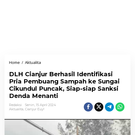
Home
/
Aktualita
D
L
DLH Cianjur Berhasil Identifikasi
H
Pria Pembuang Sampah ke Sungai
C
Cikundul Puncak, Siap-siap Sanksi
i
Denda Menanti
a
n
Redaksi
Senin, 15 April 2024
Aktualita
,
Cianjur Euy!
j
u
r
B