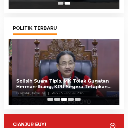
POLITIK TERBARU
Selisih Suara Tipis, MK Tolak Gugatan
A
Herman-Ibang, KPU Segera Tetapkan
H
Wahyu-Ramzi
S
Di Politik, Aktualita
|
Rabu, 5 Februari 2025
Di 
CIANJUR EUY!