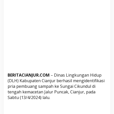
S
u
n
g
a
i
C
i
k
u
n
d
u
BERITACIANJUR.COM
– Dinas Lingkungan Hidup
l
(DLH) Kabupaten Cianjur berhasil mengidentifikasi
P
pria pembuang sampah ke Sungai Cikundul di
u
tengah kemacetan Jalur Puncak, Cianjur, pada
n
Sabtu (13/4/2024) lalu.
c
a