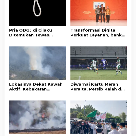
Pria ODGJ di Cilaku
Transformasi Digital
Ditemukan Tewas
Perkuat Layanan, bank
Gantung Diri di Kamar
bjb Raih Lima Titanium
Mandi
Awards pada PRIMA
Awards 2026
Lokasinya Dekat Kawah
Diwarnai Kartu Merah
Aktif, Kebakaran
Peralta, Persib Kalah dari
Kembali Melanda
Persebaya Lewat Drama
Kawasan Gunung Gede
Adu Penalti
Pangrango