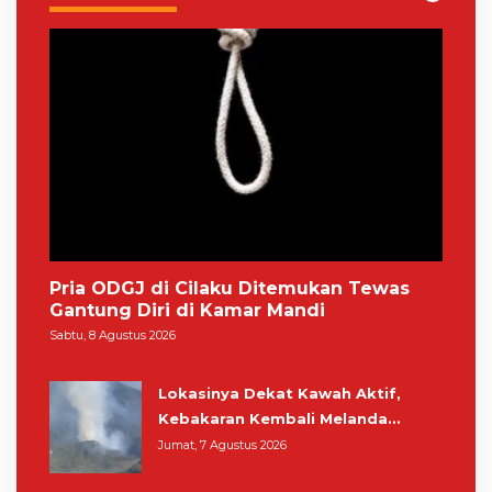
Pria ODGJ di Cilaku Ditemukan Tewas
Gantung Diri di Kamar Mandi
Sabtu, 8 Agustus 2026
Lokasinya Dekat Kawah Aktif,
Kebakaran Kembali Melanda
Kawasan Gunung Gede Pangrango
Jumat, 7 Agustus 2026