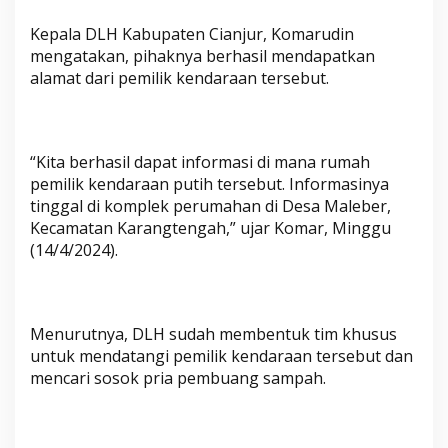
d
Kepala DLH Kabupaten Cianjur, Komarudin
a
mengatakan, pihaknya berhasil mendapatkan
M
alamat dari pemilik kendaraan tersebut.
e
n
a
n
“Kita berhasil dapat informasi di mana rumah
t
pemilik kendaraan putih tersebut. Informasinya
i
tinggal di komplek perumahan di Desa Maleber,
Kecamatan Karangtengah,” ujar Komar, Minggu
(14/4/2024).
Menurutnya, DLH sudah membentuk tim khusus
untuk mendatangi pemilik kendaraan tersebut dan
mencari sosok pria pembuang sampah.