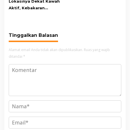
Lokasinya Dekat Kawah
Aktif, Kebakaran
Kembali Melanda
Kawasan Gunung Gede
Pangrango
Tinggalkan Balasan
Alamat email Anda tidak akan dipublikasikan.
Ruas yang wajib
ditandai
*