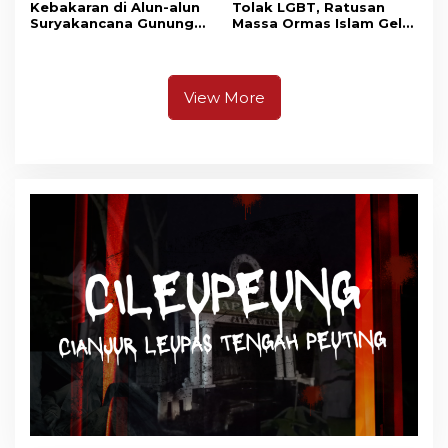
Kebakaran di Alun-alun
Tolak LGBT, Ratusan
Suryakancana Gunung
Massa Ormas Islam Gelar
Gede Pangrango,
Unjuk Rasa di DPRD
Relawan dan Warga
Cianjur
Masih Bersiaga
View More