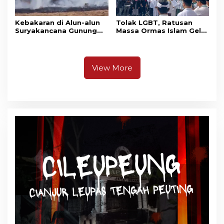
Kebakaran di Alun-alun
Tolak LGBT, Ratusan
Suryakancana Gunung
Massa Ormas Islam Gelar
Gede Pangrango,
Unjuk Rasa di DPRD
Relawan dan Warga
Cianjur
Masih Bersiaga
View More