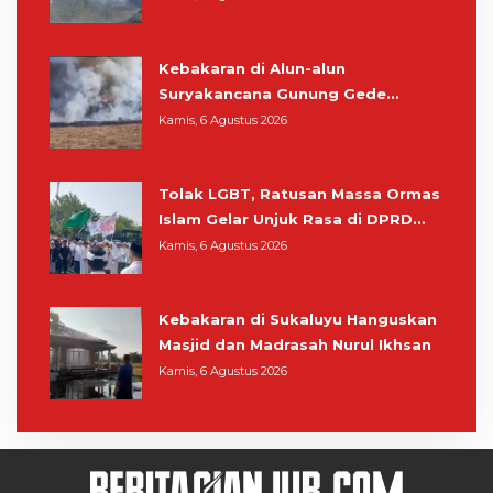
Kebakaran di Alun-alun
Suryakancana Gunung Gede
Pangrango, Relawan dan Warga
Kamis, 6 Agustus 2026
Masih Bersiaga
Tolak LGBT, Ratusan Massa Ormas
Islam Gelar Unjuk Rasa di DPRD
Cianjur
Kamis, 6 Agustus 2026
Kebakaran di Sukaluyu Hanguskan
Masjid dan Madrasah Nurul Ikhsan
Kamis, 6 Agustus 2026