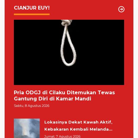
CIANJUR EUY!
Pria ODGJ di Cilaku Ditemukan Tewas
Gantung Diri di Kamar Mandi
Sabtu, 8 Agustus 2026
Lokasinya Dekat Kawah Aktif,
Kebakaran Kembali Melanda
Kawasan Gunung Gede Pangrango
Jumat, 7 Agustus 2026