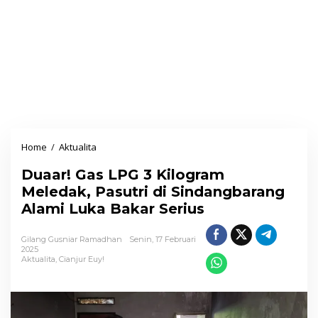
Home
/
Aktualita
D
u
Duaar! Gas LPG 3 Kilogram
a
Meledak, Pasutri di Sindangbarang
a
Alami Luka Bakar Serius
r
!
Gilang Gusniar Ramadhan
Senin, 17 Februari
G
2025
Aktualita
,
Cianjur Euy!
a
s
L
P