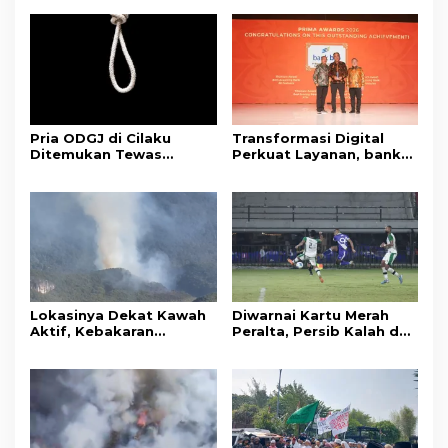
Pria ODGJ di Cilaku
Transformasi Digital
Ditemukan Tewas
Perkuat Layanan, bank
Gantung Diri di Kamar
bjb Raih Lima Titanium
Mandi
Awards pada PRIMA
Awards 2026
Lokasinya Dekat Kawah
Diwarnai Kartu Merah
Aktif, Kebakaran
Peralta, Persib Kalah dari
Kembali Melanda
Persebaya Lewat Drama
Kawasan Gunung Gede
Adu Penalti
Pangrango