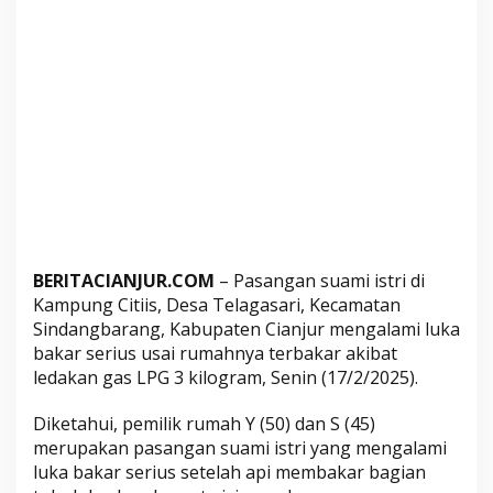
a
s
u
t
r
i
d
i
S
i
n
BERITACIANJUR.COM
– Pasangan suami istri di
d
Kampung Citiis, Desa Telagasari, Kecamatan
a
Sindangbarang, Kabupaten Cianjur mengalami luka
n
bakar serius usai rumahnya terbakar akibat
g
ledakan gas LPG 3 kilogram, Senin (17/2/2025).
b
a
Diketahui, pemilik rumah Y (50) dan S (45)
r
merupakan pasangan suami istri yang mengalami
a
luka bakar serius setelah api membakar bagian
n