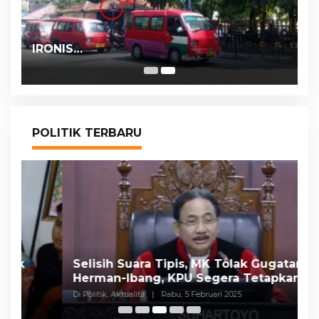
IRONIS…
POLITIK TERBARU
Selisih Suara Tipis, MK Tolak Gugatan
A
Herman-Ibang, KPU Segera Tetapkan
H
Wahyu-Ramzi
S
Di Politik, Aktualita
|
Rabu, 5 Februari 2025
Di 