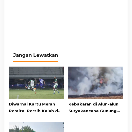
Jangan Lewatkan
Diwarnai Kartu Merah
Kebakaran di Alun-alun
Peralta, Persib Kalah dari
Suryakancana Gunung
Persebaya Lewat Drama
Gede Pangrango,
Adu Penalti
Relawan dan Warga
Masih Bersiaga