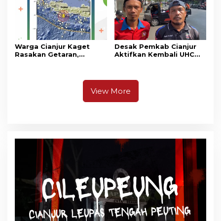
Warga Cianjur Kaget
Desak Pemkab Cianjur
Rasakan Getaran,
Aktifkan Kembali UHC
Ternyata Gempa M 5,3
Prioritas, Puluhan Warga
Berpusat di
Unjuk Rasa di Pendopo
Pangandaran
View More