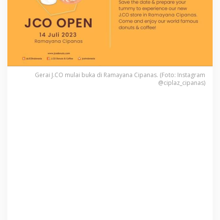
l
a
i
B
u
k
a
Gerai J.CO mulai buka di Ramayana Cipanas. (Foto: Instagram
@ciplaz_cipanas)
d
i
R
a
m
a
y
a
n
a
C
i