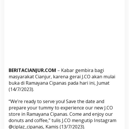
p
a
n
a
s
H
a
r
i
I
n
BERITACIANJUR.COM
– Kabar gembira bagi
i
masyarakat Cianjur, karena gerai J.CO akan mulai
,
buka di Ramayana Cipanas pada hari ini, Jumat
K
(14/7/2023).
u
y
“We’re ready to serve you! Save the date and
S
prepare your tummy to experience our new J.CO
e
store in Ramayana Cipanas. Come and enjoy our
r
donuts and coffee,” tulis J.CO mengutip Instagram
b
@ciplaz_cipanas, Kamis (13/7/2023).