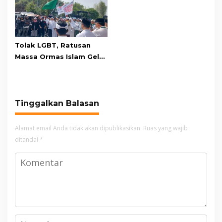
Tolak LGBT, Ratusan
Massa Ormas Islam Gelar
Unjuk Rasa di DPRD
Cianjur
Tinggalkan Balasan
Alamat email Anda tidak akan dipublikasikan.
Ruas yang wajib
ditandai
*