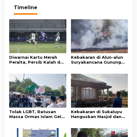
Timeline
Diwarnai Kartu Merah
Kebakaran di Alun-alun
Peralta, Persib Kalah dari
Suryakancana Gunung
Persebaya Lewat Drama
Gede Pangrango,
Adu Penalti
Relawan dan Warga
Masih Bersiaga
Tolak LGBT, Ratusan
Kebakaran di Sukaluyu
Massa Ormas Islam Gelar
Hanguskan Masjid dan
Unjuk Rasa di DPRD
Madrasah Nurul Ikhsan
Cianjur