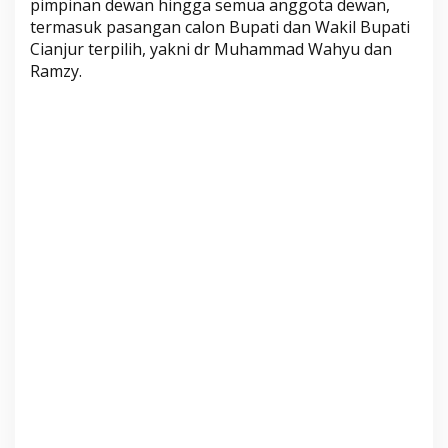
pimpinan dewan hingga semua anggota dewan,
e
termasuk pasangan calon Bupati dan Wakil Bupati
r
Cianjur terpilih, yakni dr Muhammad Wahyu dan
h
Ramzy.
e
n
t
i
a
n
B
u
p
a
t
i
-
W
a
k