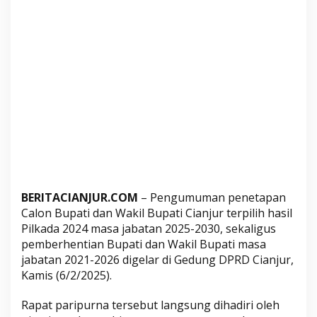
u
m
u
m
a
n
P
e
n
e
t
a
p
BERITACIANJUR.COM
– Pengumuman penetapan
Calon Bupati dan Wakil Bupati Cianjur terpilih hasil
a
Pilkada 2024 masa jabatan 2025-2030, sekaligus
n
pemberhentian Bupati dan Wakil Bupati masa
-
jabatan 2021-2026 digelar di Gedung DPRD Cianjur,
P
Kamis (6/2/2025).
e
m
Rapat paripurna tersebut langsung dihadiri oleh
b