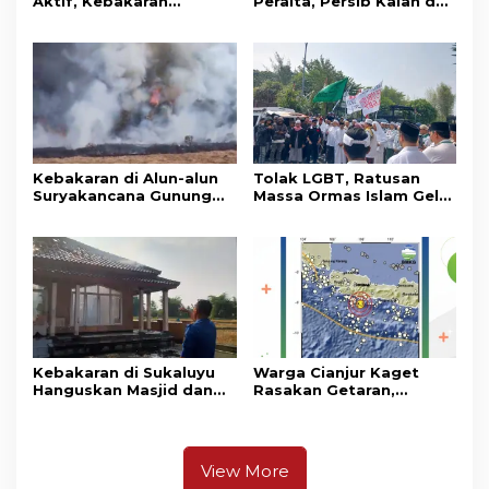
Aktif, Kebakaran
Peralta, Persib Kalah dari
Kembali Melanda
Persebaya Lewat Drama
Kawasan Gunung Gede
Adu Penalti
Pangrango
Kebakaran di Alun-alun
Tolak LGBT, Ratusan
Suryakancana Gunung
Massa Ormas Islam Gelar
Gede Pangrango,
Unjuk Rasa di DPRD
Relawan dan Warga
Cianjur
Masih Bersiaga
Kebakaran di Sukaluyu
Warga Cianjur Kaget
Hanguskan Masjid dan
Rasakan Getaran,
Madrasah Nurul Ikhsan
Ternyata Gempa M 5,3
Berpusat di
Pangandaran
View More