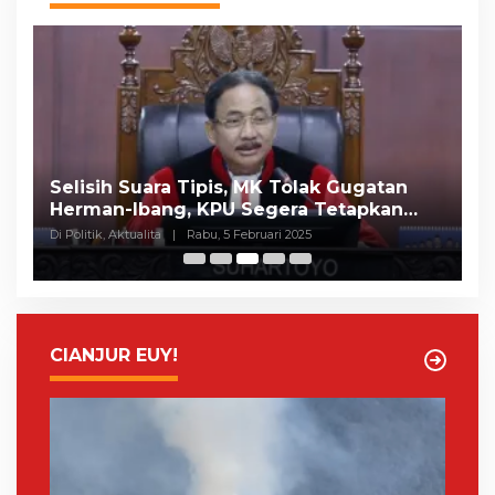
Selisih Suara Tipis, MK Tolak Gugatan
A
Herman-Ibang, KPU Segera Tetapkan
H
Wahyu-Ramzi
S
Di Politik, Aktualita
|
Rabu, 5 Februari 2025
Di 
CIANJUR EUY!