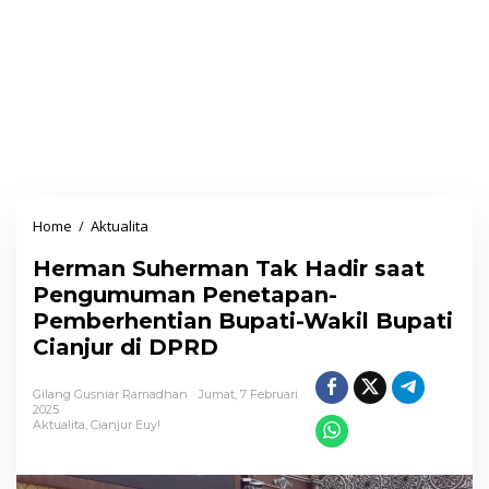
Home
/
Aktualita
H
e
Herman Suherman Tak Hadir saat
r
Pengumuman Penetapan-
m
Pemberhentian Bupati-Wakil Bupati
a
Cianjur di DPRD
n
S
Gilang Gusniar Ramadhan
Jumat, 7 Februari
u
2025
Aktualita
,
Cianjur Euy!
h
e
r