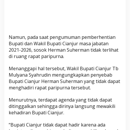
i
l
B
u
p
a
Namun, pada saat pengumuman pemberhentian
t
Bupati dan Wakil Bupati Cianjur masa jabatan
i
2021-2026, sosok Herman Suherman tidak terlihat
C
di ruang rapat paripurna.
i
a
Menanggapi hal tersebut, Wakil Bupati Cianjur Tb
n
Mulyana Syahrudin mengungkapkan penyebab
j
Bupati Cianjur Herman Suherman yang tidak dapat
menghadiri rapat paripurna tersebut.
u
r
Menurutnya, terdapat agenda yang tidak dapat
d
ditinggalkan sehingga dirinya langsung mewakili
i
kehadiran Bupati Cianjur.
D
P
“Bupati Cianjur tidak dapat hadir karena ada
R