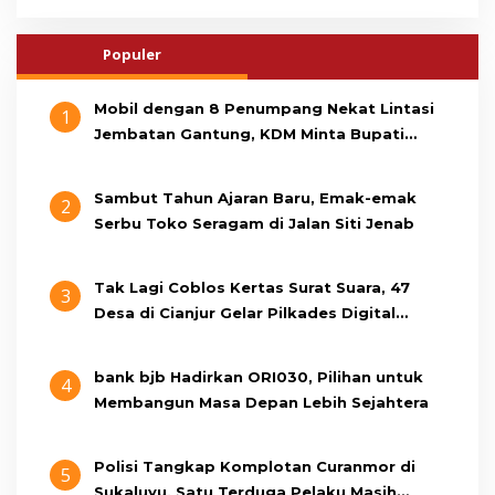
Populer
Mobil dengan 8 Penumpang Nekat Lintasi
1
Jembatan Gantung, KDM Minta Bupati
Cianjur Cari Identitas Pengemudi
Sambut Tahun Ajaran Baru, Emak-emak
2
Serbu Toko Seragam di Jalan Siti Jenab
Tak Lagi Coblos Kertas Surat Suara, 47
3
Desa di Cianjur Gelar Pilkades Digital
Oktober 2026 Mendatang
bank bjb Hadirkan ORI030, Pilihan untuk
4
Membangun Masa Depan Lebih Sejahtera
Polisi Tangkap Komplotan Curanmor di
5
Sukaluyu, Satu Terduga Pelaku Masih