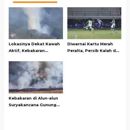
Lokasinya Dekat Kawah
Diwarnai Kartu Merah
Aktif, Kebakaran
Peralta, Persib Kalah dari
Kembali Melanda
Persebaya Lewat Drama
Kawasan Gunung Gede
Adu Penalti
Pangrango
Kebakaran di Alun-alun
Suryakancana Gunung
Gede Pangrango,
Relawan dan Warga
Masih Bersiaga