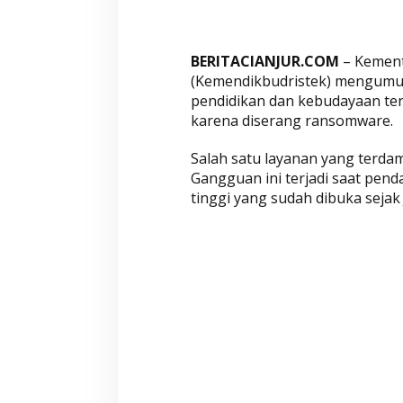
Wahyu-Ramzi Segera Dilantik,
Wahyu-Ramzi Aj
BERITACIANJUR.COM
– Kement
Ganjar Ramadhan: Jadi Kado
untuk Bersinerg
(Kemendikbudristek) mengumumk
HUT Gerindra ke-17
Berkolaborasi
pendidikan dan kebudayaan te
Di Aktualita, Politik
|
Kamis, 6 Februari 2025
Di Politik, Aktualita
|
Ka
karena diserang ransomware.
Salah satu layanan yang terdam
Gangguan ini terjadi saat pend
tinggi yang sudah dibuka sejak 