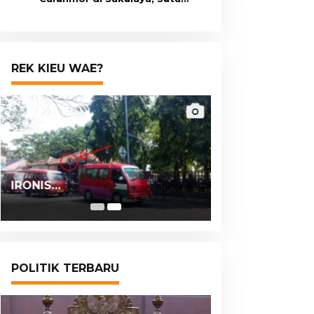
Terduga Pelaku Masih Berumur
15 Tahun
REK KIEU WAE?
IRONIS…
POLITIK TERBARU