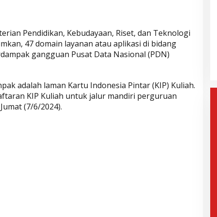
ak Paslon Lain
Selisih Suara Tipis, MK Tolak
erian Pendidikan, Kebudayaan, Riset, dan Teknologi
i dan
Gugatan Herman-Ibang, KPU
an, 47 domain layanan atau aplikasi di bidang
Segera Tetapkan Wahyu-
rdampak gangguan Pusat Data Nasional (PDN)
mis, 6 Februari 2025
Di Politik, Aktualita
|
Rabu, 5 Februari 2025
Ramzi
pak adalah laman Kartu Indonesia Pintar (KIP) Kuliah.
aftaran KIP Kuliah untuk jalur mandiri perguruan
Jumat (7/6/2024).