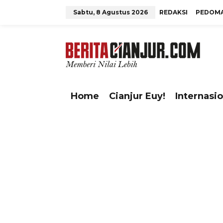
L
Sabtu, 8 Agustus 2026
REDAKSI
PEDOMA
e
w
tutup
a
t
i
k
e
Home
Cianjur Euy!
Internasio
k
o
n
t
e
n