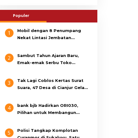
Populer
Mobil dengan 8 Penumpang
1
Nekat Lintasi Jembatan
Gantung, KDM Minta Bupati
Cianjur Cari Identitas
Sambut Tahun Ajaran Baru,
2
Pengemudi
Emak-emak Serbu Toko
Seragam di Jalan Siti Jenab
Tak Lagi Coblos Kertas Surat
3
Suara, 47 Desa di Cianjur Gelar
Pilkades Digital Oktober 2026
Mendatang
bank bjb Hadirkan ORI030,
4
Pilihan untuk Membangun
Masa Depan Lebih Sejahtera
Polisi Tangkap Komplotan
5
Curanmor di Sukaluyu, Satu