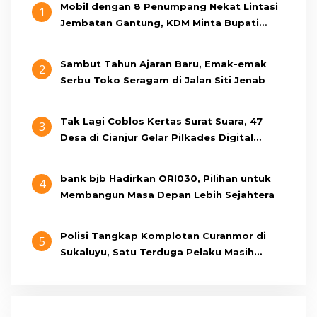
Mobil dengan 8 Penumpang Nekat Lintasi
1
Jembatan Gantung, KDM Minta Bupati
Cianjur Cari Identitas Pengemudi
Sambut Tahun Ajaran Baru, Emak-emak
2
Serbu Toko Seragam di Jalan Siti Jenab
Tak Lagi Coblos Kertas Surat Suara, 47
3
Desa di Cianjur Gelar Pilkades Digital
Oktober 2026 Mendatang
bank bjb Hadirkan ORI030, Pilihan untuk
4
Membangun Masa Depan Lebih Sejahtera
Polisi Tangkap Komplotan Curanmor di
5
Sukaluyu, Satu Terduga Pelaku Masih
Berumur 15 Tahun