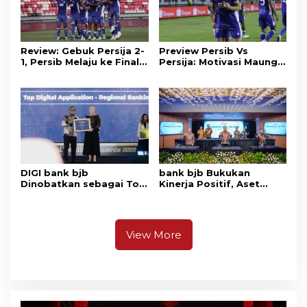
Review: Gebuk Persija 2-
Preview Persib Vs
1, Persib Melaju ke Final
Persija: Motivasi Maung
Piala Presiden 2026
Tuntaskan Duel Panas El
Clasico
DIGI bank bjb
bank bjb Bukukan
Dinobatkan sebagai Top
Kinerja Positif, Aset
Digital Application
Tembus Rp228,2 Triliun
Regional Bank
dan Laba Tumbuh 58,8%
View More