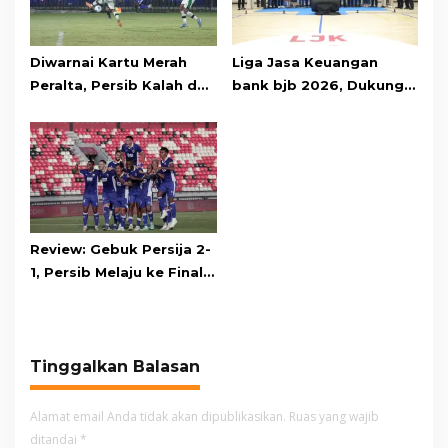
Diwarnai Kartu Merah
Liga Jasa Keuangan
Peralta, Persib Kalah dari
bank bjb 2026, Dukung
Persebaya Lewat Drama
Kolaborasi Industri Jasa
Adu Penalti
Keuangan
Review: Gebuk Persija 2-
1, Persib Melaju ke Final
Piala Presiden 2026
Tinggalkan Balasan
Alamat email Anda tidak akan dipublikasikan.
Ruas yang wajib
ditandai
*