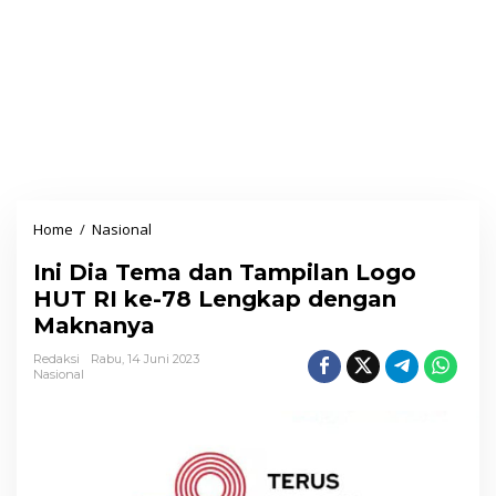
Home
/
Nasional
I
n
Ini Dia Tema dan Tampilan Logo
i
HUT RI ke-78 Lengkap dengan
D
Maknanya
i
a
Redaksi
Rabu, 14 Juni 2023
Nasional
T
e
m
a
d