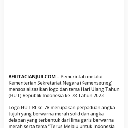
k
e
-
7
8
L
e
n
g
k
a
p
BERITACIANJUR.COM
– Pemerintah melalui
d
Kementerian Sekretariat Negara (Kemensetneg)
e
mensosialisasikan logo dan tema Hari Ulang Tahun
n
(HUT) Republik Indonesia ke-78 Tahun 2023.
g
a
Logo HUT RI ke-78 merupakan perpaduan angka
n
tujuh yang berwarna merah solid dan angka
M
delapan yang terbentuk dari lima garis berwarna
a
merah serta tema “Terus Melaju untuk Indonesia