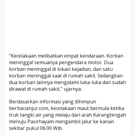
o
t
o
r
T
e
w
a
“Kecelakaan melibatkan empat kendaraan. Korban
s
meninggal semuanya pengendara motor. Dua
korban meninggal di lokasi kejadian, dan satu
korban meninggal saat di rumah sakit. Sedangkan
dua korban lainnya mengalami luka-luka dan sudah
dirawat di rumah sakit,” ujarnya.
Berdasarkan informasi yang dihimpun
beritacianjur.com, kecelakaan maut bermula ketika
truk tangki air yang melaju dari arah Karangtengah
menuju Pasirhayam mengambil jalur ke kanan
sekitar pukul 06.00 Wib.