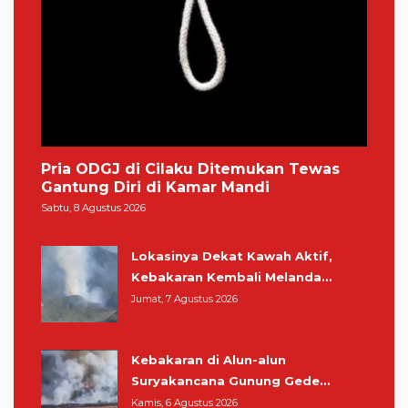
Pria ODGJ di Cilaku Ditemukan Tewas
Gantung Diri di Kamar Mandi
Sabtu, 8 Agustus 2026
Lokasinya Dekat Kawah Aktif,
Kebakaran Kembali Melanda
Kawasan Gunung Gede Pangrango
Jumat, 7 Agustus 2026
Kebakaran di Alun-alun
Suryakancana Gunung Gede
Pangrango, Relawan dan Warga
Kamis, 6 Agustus 2026