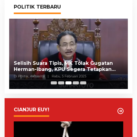
POLITIK TERBARU
Selisih Suara Tipis, MK Tolak Gugatan
A
Herman-Ibang, KPU Segera Tetapkan
H
Wahyu-Ramzi
S
Di Politik, Aktualita
|
Rabu, 5 Februari 2025
Di 
CIANJUR EUY!