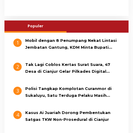
Populer
Mobil dengan 8 Penumpang Nekat Lintasi
1
Jembatan Gantung, KDM Minta Bupati
Cianjur Cari Identitas Pengemudi
Tak Lagi Coblos Kertas Surat Suara, 47
2
Desa di Cianjur Gelar Pilkades Digital
Oktober 2026 Mendatang
Polisi Tangkap Komplotan Curanmor di
3
Sukaluyu, Satu Terduga Pelaku Masih
Berumur 15 Tahun
Kasus Ai Juariah Dorong Pembentukan
4
Satgas TKW Non-Prosedural di Cianjur