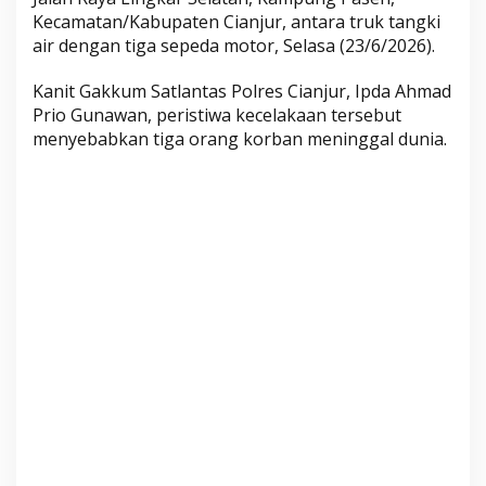
g
Kecamatan/Kabupaten Cianjur, antara truk tangki
k
air dengan tiga sepeda motor, Selasa (23/6/2026).
a
r
Kanit Gakkum Satlantas Polres Cianjur, Ipda Ahmad
Prio Gunawan, peristiwa kecelakaan tersebut
S
menyebabkan tiga orang korban meninggal dunia.
e
l
a
t
a
n
,
T
i
g
a
P
e
m