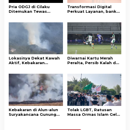
Pria ODGJ di Cilaku
Transformasi Digital
Ditemukan Tewas
Perkuat Layanan, bank
Gantung Diri di Kamar
bjb Raih Lima Titanium
Mandi
Awards pada PRIMA
Awards 2026
Lokasinya Dekat Kawah
Diwarnai Kartu Merah
Aktif, Kebakaran
Peralta, Persib Kalah dari
Kembali Melanda
Persebaya Lewat Drama
Kawasan Gunung Gede
Adu Penalti
Pangrango
Kebakaran di Alun-alun
Tolak LGBT, Ratusan
Suryakancana Gunung
Massa Ormas Islam Gelar
Gede Pangrango,
Unjuk Rasa di DPRD
Relawan dan Warga
Cianjur
Masih Bersiaga