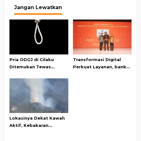
Jangan Lewatkan
Pria ODGJ di Cilaku
Transformasi Digital
Ditemukan Tewas
Perkuat Layanan, bank
Gantung Diri di Kamar
bjb Raih Lima Titanium
Mandi
Awards pada PRIMA
Awards 2026
Lokasinya Dekat Kawah
Aktif, Kebakaran
Kembali Melanda
Kawasan Gunung Gede