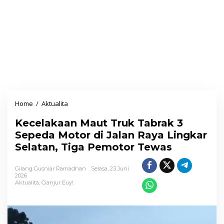
Home
/
Aktualita
K
e
Kecelakaan Maut Truk Tabrak 3
c
Sepeda Motor di Jalan Raya Lingkar
e
Selatan, Tiga Pemotor Tewas
l
a
Gilang Gusniar Ramadhan
Selasa, 23 Juni
k
2026
Aktualita
,
Cianjur Euy!
a
a
n
M