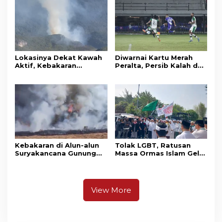
Awards 2026
Lokasinya Dekat Kawah
Diwarnai Kartu Merah
Aktif, Kebakaran
Peralta, Persib Kalah dari
Kembali Melanda
Persebaya Lewat Drama
Kawasan Gunung Gede
Adu Penalti
Pangrango
Kebakaran di Alun-alun
Tolak LGBT, Ratusan
Suryakancana Gunung
Massa Ormas Islam Gelar
Gede Pangrango,
Unjuk Rasa di DPRD
Relawan dan Warga
Cianjur
Masih Bersiaga
View More