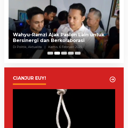
Selisih Suara Tipis, MK Tolak Gugatan
A
Herman-Ibang, KPU Segera Tetapkan
H
Wahyu-Ramzi
S
Di Politik, Aktualita
|
Rabu, 5 Februari 2025
Di 
CIANJUR EUY!