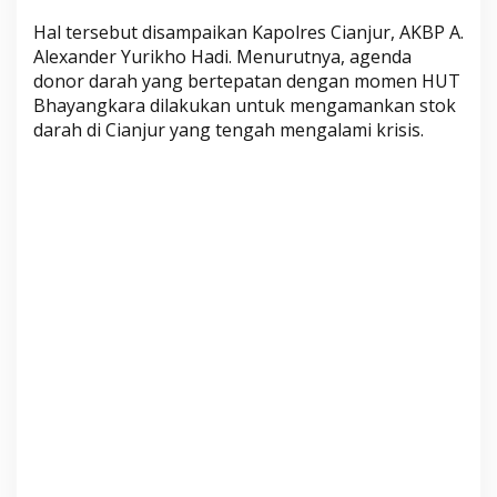
o
Hal tersebut disampaikan Kapolres Cianjur, AKBP A.
r
Alexander Yurikho Hadi. Menurutnya, agenda
D
donor darah yang bertepatan dengan momen HUT
a
Bhayangkara dilakukan untuk mengamankan stok
r
darah di Cianjur yang tengah mengalami krisis.
a
h