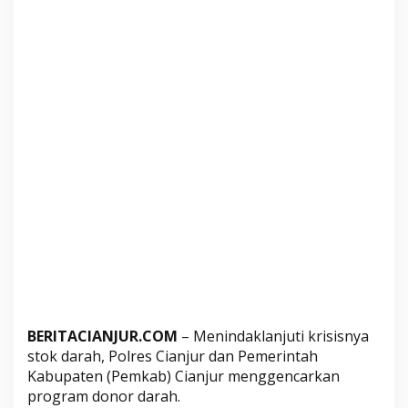
b
C
i
a
n
j
u
r
G
e
n
c
a
r
k
a
BERITACIANJUR.COM
– Menindaklanjuti krisisnya
n
stok darah, Polres Cianjur dan Pemerintah
D
Kabupaten (Pemkab) Cianjur menggencarkan
o
program donor darah.
n