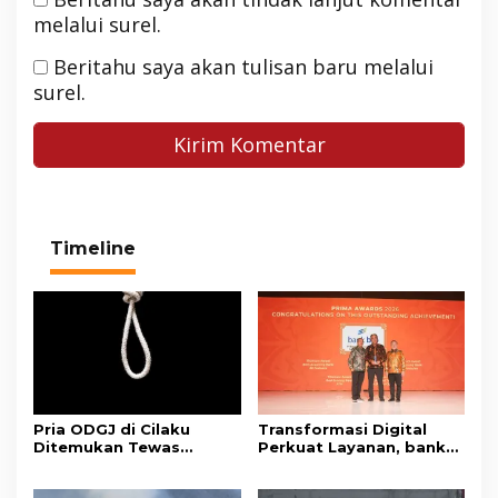
melalui surel.
Beritahu saya akan tulisan baru melalui
surel.
Timeline
Pria ODGJ di Cilaku
Transformasi Digital
Ditemukan Tewas
Perkuat Layanan, bank
Gantung Diri di Kamar
bjb Raih Lima Titanium
Mandi
Awards pada PRIMA