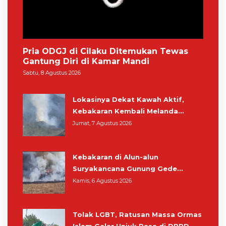
Pria ODGJ di Cilaku Ditemukan Tewas
Gantung Diri di Kamar Mandi
Sabtu, 8 Agustus 2026
Lokasinya Dekat Kawah Aktif,
Kebakaran Kembali Melanda
Kawasan Gunung Gede Pangrango
Jumat, 7 Agustus 2026
Kebakaran di Alun-alun
Suryakancana Gunung Gede
Pangrango, Relawan dan Warga
Kamis, 6 Agustus 2026
Masih Bersiaga
Tolak LGBT, Ratusan Massa Ormas
Islam Gelar Unjuk Rasa di DPRD