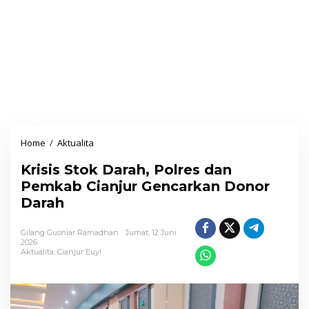
Home
/
Aktualita
K
r
Krisis Stok Darah, Polres dan
i
Pemkab Cianjur Gencarkan Donor
s
Darah
i
s
Gilang Gusniar Ramadhan
Jumat, 12 Juni
S
2026
Aktualita
,
Cianjur Euy!
t
o
k
D