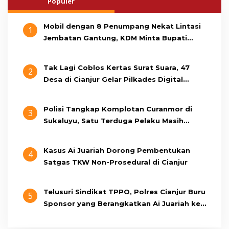
Populer
Mobil dengan 8 Penumpang Nekat Lintasi
1
Jembatan Gantung, KDM Minta Bupati
Cianjur Cari Identitas Pengemudi
Tak Lagi Coblos Kertas Surat Suara, 47
2
Desa di Cianjur Gelar Pilkades Digital
Oktober 2026 Mendatang
Polisi Tangkap Komplotan Curanmor di
3
Sukaluyu, Satu Terduga Pelaku Masih
Berumur 15 Tahun
Kasus Ai Juariah Dorong Pembentukan
4
Satgas TKW Non-Prosedural di Cianjur
Telusuri Sindikat TPPO, Polres Cianjur Buru
5
Sponsor yang Berangkatkan Ai Juariah ke
Libya Secara Ilegal