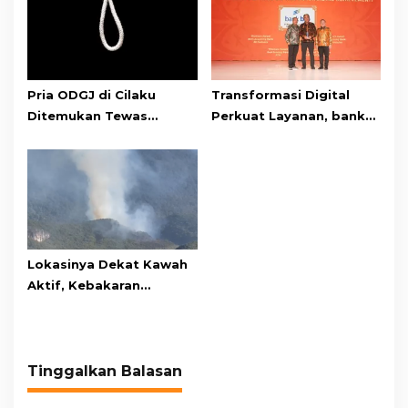
Pria ODGJ di Cilaku
Transformasi Digital
Ditemukan Tewas
Perkuat Layanan, bank
Gantung Diri di Kamar
bjb Raih Lima Titanium
Mandi
Awards pada PRIMA
Awards 2026
Lokasinya Dekat Kawah
Aktif, Kebakaran
Kembali Melanda
Kawasan Gunung Gede
Pangrango
Tinggalkan Balasan